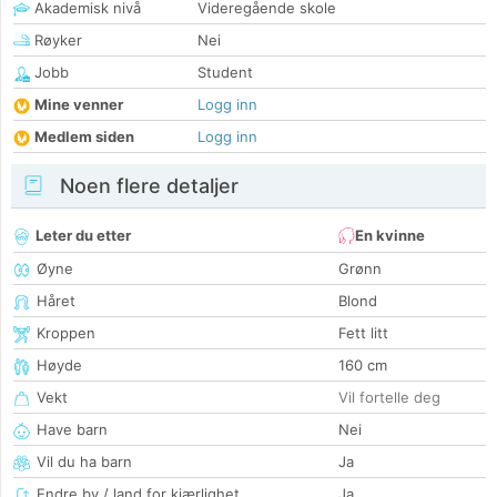
Akademisk nivå
Videregående skole
Røyker
Nei
Jobb
Student
Mine venner
Logg inn
Medlem siden
Logg inn
Noen flere detaljer
Leter du etter
En kvinne
Øyne
Grønn
Håret
Blond
Kroppen
Fett litt
Høyde
160 cm
Vekt
Vil fortelle deg
Have barn
Nei
Vil du ha barn
Ja
Endre by / land for kjærlighet
Ja