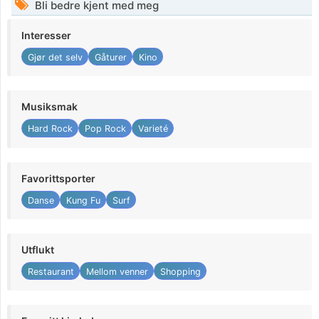
Bli bedre kjent med meg
Interesser
Gjør det selv
Gåturer
Kino
Musiksmak
Hard Rock
Pop Rock
Varieté
Favorittsporter
Danse
Kung Fu
Surf
Utflukt
Restaurant
Mellom venner
Shopping