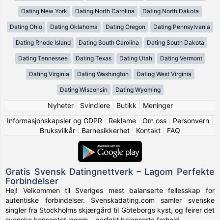
Dating New York
Dating North Carolina
Dating North Dakota
Dating Ohio
Dating Oklahoma
Dating Oregon
Dating Pennsylvania
Dating Rhode Island
Dating South Carolina
Dating South Dakota
Dating Tennessee
Dating Texas
Dating Utah
Dating Vermont
Dating Virginia
Dating Washington
Dating West Virginia
Dating Wisconsin
Dating Wyoming
Nyheter
|
Svindlere
|
Butikk
|
Meninger
Informasjonskapsler og GDPR
|
Reklame
|
Om oss
|
Personvern
|
Bruksvilkår
|
Barnesikkerhet
|
Kontakt
|
FAQ
Gratis Svensk Datingnettverk – Lagom Perfekte
Forbindelser
Hej! Velkommen til Sveriges mest balanserte fellesskap for
autentiske forbindelser. Svenskadating.com samler svenske
singler fra Stockholms skjærgård til Göteborgs kyst, og feirer det
svenske konseptet lagom – perfekt balanserte forhold.