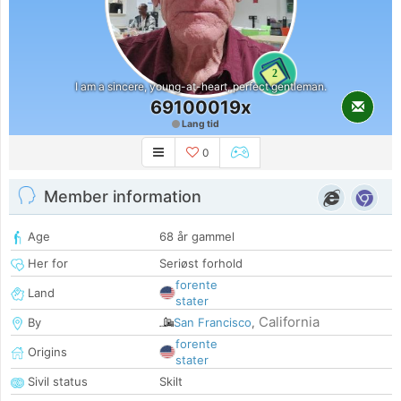
2
I am a sincere, young-at-heart, perfect gentleman.
69100019x
Lang tid
0
Member information
Age
68 år gammel
Her for
Seriøst forhold
forente
Land
stater
California
By
San Francisco
,
forente
Origins
stater
Sivil status
Skilt