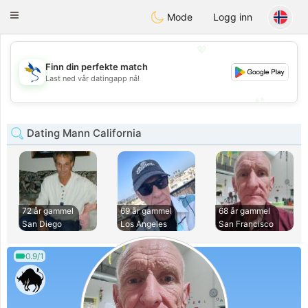
SvenskaDating
Toggle
Mode
Logg inn
navigation
💖
Finn din perfekte match
💖
Last ned vår datingapp nå!
💕
💕
Dating Mann California
72 år gammel
69 år gammel
68 år gammel
San Diego
Los Angeles
San Francisco
0.9/1