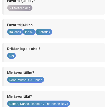
Favoritt kjæledyr
Vil fortelle deg
Favorittkjøkken
italiensk
indisk
Dietetisk
Drikker jeg alc ohol?
Nei
Min favorittfilm?
Rebel Without A Cause
Min favorittlåt?
Dance, Dance, Dance by The Beach Boys