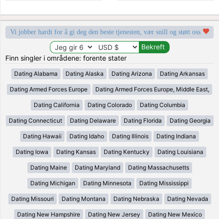
Vi jobber hardt for å gi deg den beste tjenesten, vær snill og støtt oss
Finn singler i områdene: forente stater
Dating Alabama
Dating Alaska
Dating Arizona
Dating Arkansas
Dating Armed Forces Europe
Dating Armed Forces Europe, Middle East,
Dating California
Dating Colorado
Dating Columbia
Dating Connecticut
Dating Delaware
Dating Florida
Dating Georgia
Dating Hawaii
Dating Idaho
Dating Illinois
Dating Indiana
Dating Iowa
Dating Kansas
Dating Kentucky
Dating Louisiana
Dating Maine
Dating Maryland
Dating Massachusetts
Dating Michigan
Dating Minnesota
Dating Mississippi
Dating Missouri
Dating Montana
Dating Nebraska
Dating Nevada
Dating New Hampshire
Dating New Jersey
Dating New Mexico