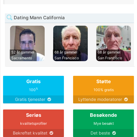
Dating Mann California
52 år gammel
68 år gammel
68 år gammel
Sacramento
San Francisco
San Francisco
Gratis
Støtte
%
100
100% gratis
Gratis tjenester
Lyttende moderatorer
Seriøs
Besøkende
kvalitetsprofiler
Mye besøkt
Bekreftet kvalitet
Det beste