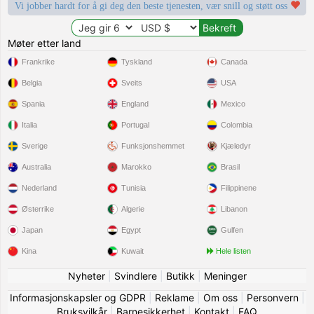
Vi jobber hardt for å gi deg den beste tjenesten, vær snill og støtt oss
Møter etter land
Frankrike
Tyskland
Canada
Belgia
Sveits
USA
Spania
England
Mexico
Italia
Portugal
Colombia
Sverige
Funksjonshemmet
Kjæledyr
Australia
Marokko
Brasil
Nederland
Tunisia
Filippinene
Østerrike
Algerie
Libanon
Japan
Egypt
Gulfen
Kina
Kuwait
Hele listen
Nyheter
|
Svindlere
|
Butikk
|
Meninger
Informasjonskapsler og GDPR
|
Reklame
|
Om oss
|
Personvern
|
Bruksvilkår
|
Barnesikkerhet
|
Kontakt
|
FAQ