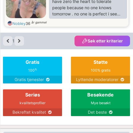
have zero the heart to tolerate
people because no one knows
tomorrow . no one is perfect i see
my self to be a good learner. i am
år gammel
Nobley
36
kind loving caring understanding
and i just dont give up if i want
something..
1
Søk etter kriterier
Gratis
Støtte
%
100
100% gratis
Gratis tjenester
Lyttende moderatorer
Seriøs
Besøkende
kvalitetsprofiler
Mye besøkt
Bekreftet kvalitet
Det beste