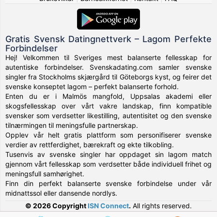
Gratis Svensk Datingnettverk – Lagom Perfekte
Forbindelser
Hej! Velkommen til Sveriges mest balanserte fellesskap for
autentiske forbindelser. Svenskadating.com samler svenske
singler fra Stockholms skjærgård til Göteborgs kyst, og feirer det
svenske konseptet lagom – perfekt balanserte forhold.
Enten du er i Malmös mangfold, Uppsalas akademi eller
skogsfellesskap over vårt vakre landskap, finn kompatible
svensker som verdsetter likestilling, autentisitet og den svenske
tilnærmingen til meningsfulle partnerskap.
Opplev vår helt gratis plattform som personifiserer svenske
verdier av rettferdighet, bærekraft og ekte tilkobling.
Tusenvis av svenske singler har oppdaget sin lagom match
gjennom vårt fellesskap som verdsetter både individuell frihet og
meningsfull samhørighet.
Finn din perfekt balanserte svenske forbindelse under vår
midnattssol eller dansende nordlys.
© 2026 Copyright
ISN Connect
.
All rights reserved.