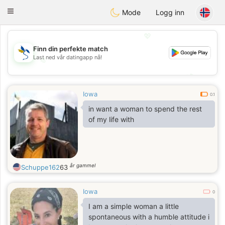
SvenskaDating
Toggle
Mode
Logg inn
navigation
💖
Finn din perfekte match
Last ned vår datingapp nå!
💖
💕
💕
Iowa
0.1
in want a woman to spend the rest
of my life with
år gammel
Schuppe162
63
Iowa
0
I am a simple woman a little
spontaneous with a humble attitude i