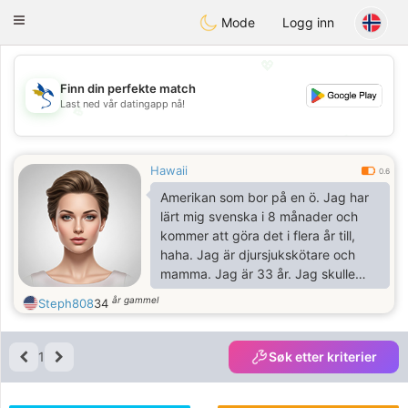
SvenskaDating
Toggle
Mode
Logg inn
navigation
💖
Finn din perfekte match
Last ned vår datingapp nå!
💖
💕
💕
Hawaii
0.6
Amerikan som bor på en ö. Jag har
lärt mig svenska i 8 månader och
kommer att göra det i flera år till,
haha. Jag är djursjukskötare och
mamma. Jag är 33 år. Jag skulle
gärna vilja ha en brevvän att prata
år gammel
Steph808
34
svenska med och kanske lite
engelska också. Jag är 30-40%
svensk och har släktingar i Dalarna.
1
Søk etter kriterier
Min familj i Amerika gjorde ett okej
jobb med att hålla det historiska vid
liv. Jag gillar att fågelskåda, lyssna