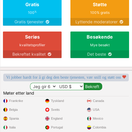
Gratis
Støtte
på alla typer av rock- och folkmusik,
jag älskar det jag gör för att arbeta
%
100
100% gratis
med djur.
Gratis tjenester
Lyttende moderatorer
Seriøs
Besøkende
kvalitetsprofiler
Mye besøkt
Bekreftet kvalitet
Det beste
Vi jobber hardt for å gi deg den beste tjenesten, vær snill og støtt oss
Møter etter land
Frankrike
Tyskland
Canada
Belgia
Sveits
USA
Spania
England
Mexico
Italia
Portugal
Colombia