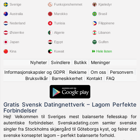
Sverige
Funksjonshemmet
Kjæledyr
Australia
Marokko
Brasil
Nederland
Tunisia
Filippinene
Østerrike
Algerie
Libanon
Japan
Egypt
Gulfen
Kina
Kuwait
Hele listen
Nyheter
|
Svindlere
|
Butikk
|
Meninger
Informasjonskapsler og GDPR
|
Reklame
|
Om oss
|
Personvern
|
Bruksvilkår
|
Barnesikkerhet
|
Kontakt
|
FAQ
Gratis Svensk Datingnettverk – Lagom Perfekte
Forbindelser
Hej! Velkommen til Sveriges mest balanserte fellesskap for
autentiske forbindelser. Svenskadating.com samler svenske
singler fra Stockholms skjærgård til Göteborgs kyst, og feirer det
svenske konseptet lagom – perfekt balanserte forhold.