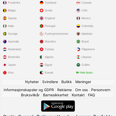
Frankrike
Tyskland
Canada
Belgia
Sveits
USA
Spania
England
Mexico
Italia
Portugal
Colombia
Sverige
Funksjonshemmet
Kjæledyr
Australia
Marokko
Brasil
Nederland
Tunisia
Filippinene
Østerrike
Algerie
Libanon
Japan
Egypt
Gulfen
Kina
Kuwait
Hele listen
Nyheter
|
Svindlere
|
Butikk
|
Meninger
Informasjonskapsler og GDPR
|
Reklame
|
Om oss
|
Personvern
|
Bruksvilkår
|
Barnesikkerhet
|
Kontakt
|
FAQ