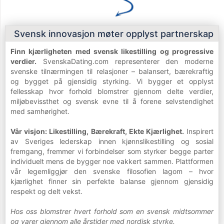
Svensk innovasjon møter opplyst partnerskap
Finn kjærligheten med svensk likestilling og progressive
verdier.
SvenskaDating.com representerer den moderne
svenske tilnærmingen til relasjoner – balansert, bærekraftig
og bygget på gjensidig styrking. Vi bygger et opplyst
fellesskap hvor forhold blomstrer gjennom delte verdier,
miljøbevissthet og svensk evne til å forene selvstendighet
med samhørighet.
Vår visjon: Likestilling, Bærekraft, Ekte Kjærlighet.
Inspirert
av Sveriges lederskap innen kjønnslikestilling og sosial
fremgang, fremmer vi forbindelser som styrker begge parter
individuelt mens de bygger noe vakkert sammen. Plattformen
vår legemliggjør den svenske filosofien lagom – hvor
kjærlighet finner sin perfekte balanse gjennom gjensidig
respekt og delt vekst.
Hos oss blomstrer hvert forhold som en svensk midtsommer
og varer gjennom alle årstider med nordisk styrke.