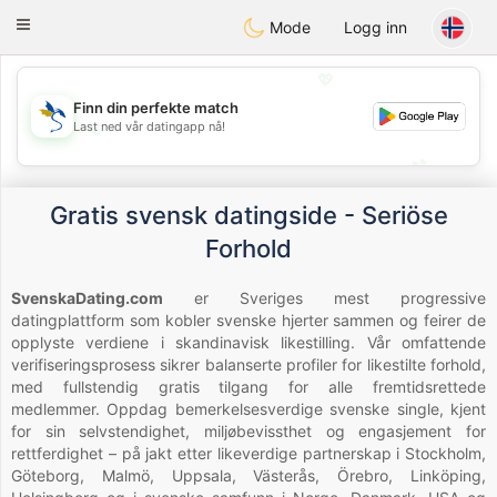
SvenskaDating
Toggle
Mode
Logg inn
navigation
💖
Finn din perfekte match
💖
Last ned vår datingapp nå!
💕
💕
Gratis svensk datingside - Seriöse
Forhold
SvenskaDating.com
er Sveriges mest progressive
datingplattform som kobler svenske hjerter sammen og feirer de
opplyste verdiene i skandinavisk likestilling. Vår omfattende
verifiseringsprosess sikrer balanserte profiler for likestilte forhold,
med fullstendig gratis tilgang for alle fremtidsrettede
medlemmer. Oppdag bemerkelsesverdige svenske single, kjent
for sin selvstendighet, miljøbevissthet og engasjement for
rettferdighet – på jakt etter likeverdige partnerskap i Stockholm,
Göteborg, Malmö, Uppsala, Västerås, Örebro, Linköping,