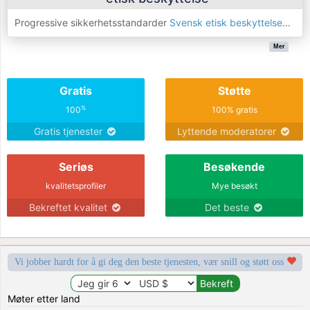
Progressive sikkerhetsstandarder
Svensk etisk beskyttelse
...
Mer
Gratis
Støtte
%
100
100% gratis
Gratis tjenester
Lyttende moderatorer
Seriøs
Besøkende
kvalitetsprofiler
Mye besøkt
Bekreftet kvalitet
Det beste
Vi jobber hardt for å gi deg den beste tjenesten, vær snill og støtt oss
Møter etter land