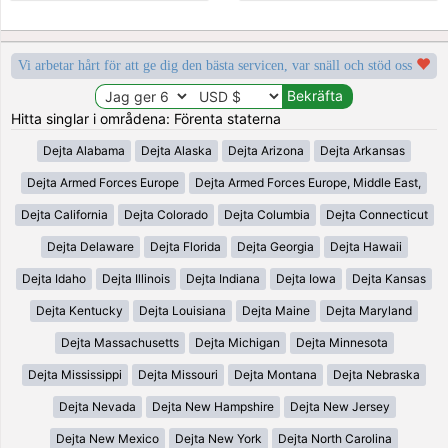
Vi arbetar hårt för att ge dig den bästa servicen, var snäll och stöd oss
Hitta singlar i områdena: Förenta staterna
Dejta Alabama
Dejta Alaska
Dejta Arizona
Dejta Arkansas
Dejta Armed Forces Europe
Dejta Armed Forces Europe, Middle East,
Dejta California
Dejta Colorado
Dejta Columbia
Dejta Connecticut
Dejta Delaware
Dejta Florida
Dejta Georgia
Dejta Hawaii
Dejta Idaho
Dejta Illinois
Dejta Indiana
Dejta Iowa
Dejta Kansas
Dejta Kentucky
Dejta Louisiana
Dejta Maine
Dejta Maryland
Dejta Massachusetts
Dejta Michigan
Dejta Minnesota
Dejta Mississippi
Dejta Missouri
Dejta Montana
Dejta Nebraska
Dejta Nevada
Dejta New Hampshire
Dejta New Jersey
Dejta New Mexico
Dejta New York
Dejta North Carolina