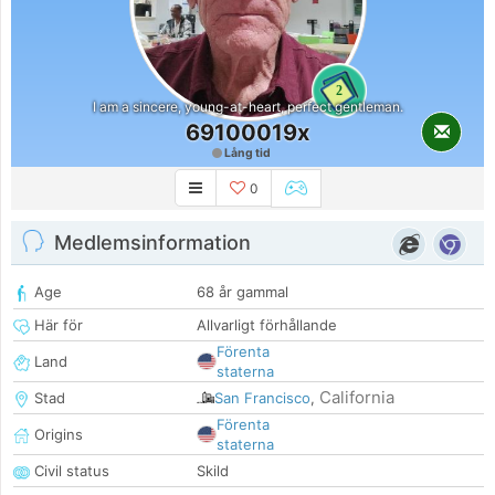
2
I am a sincere, young-at-heart, perfect gentleman.
69100019x
Lång tid
0
Medlemsinformation
Age
68 år gammal
Här för
Allvarligt förhållande
Förenta
Land
staterna
California
Stad
San Francisco
,
Förenta
Origins
staterna
Civil status
Skild