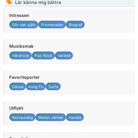
Lär känna mig bättre
Intressen
Gör det själv
Promenader
Biograf
Musiksmak
Hårdrock
Pop Rock
Varieté
Favoritsporter
Dansa
kung Fu
Surfa
Utflykt
Restaurang
Mellan vänner
Handla