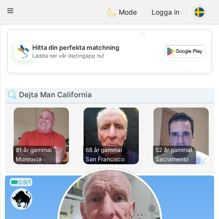
SvenskaDating
Toggle
Mode
Logga in
navigation
💖
Hitta din perfekta matchning
💖
Ladda ner vår dejtingapp nu!
💕
💕
Dejta Man California
81 år gammal
68 år gammal
52 år gammal
Monrovia
San Francisco
Sacramento
0.9/1