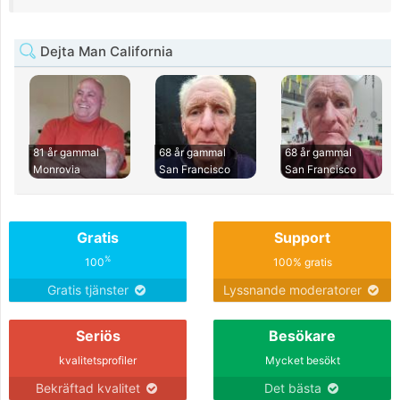
Dejta Man California
81 år gammal
68 år gammal
68 år gammal
Monrovia
San Francisco
San Francisco
Gratis
Support
%
100
100% gratis
Gratis tjänster
Lyssnande moderatorer
Seriös
Besökare
kvalitetsprofiler
Mycket besökt
Bekräftad kvalitet
Det bästa