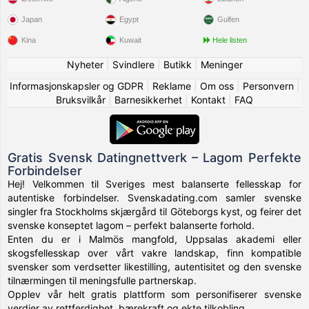
Japan
Egypt
Gulfen
Kina
Kuwait
Hele listen
Nyheter
|
Svindlere
|
Butikk
|
Meninger
Informasjonskapsler og GDPR
|
Reklame
|
Om oss
|
Personvern
|
Bruksvilkår
|
Barnesikkerhet
|
Kontakt
|
FAQ
Gratis Svensk Datingnettverk – Lagom Perfekte
Forbindelser
Hej! Velkommen til Sveriges mest balanserte fellesskap for
autentiske forbindelser. Svenskadating.com samler svenske
singler fra Stockholms skjærgård til Göteborgs kyst, og feirer det
svenske konseptet lagom – perfekt balanserte forhold.
Enten du er i Malmös mangfold, Uppsalas akademi eller
skogsfellesskap over vårt vakre landskap, finn kompatible
svensker som verdsetter likestilling, autentisitet og den svenske
tilnærmingen til meningsfulle partnerskap.
Opplev vår helt gratis plattform som personifiserer svenske
verdier av rettferdighet, bærekraft og ekte tilkobling.