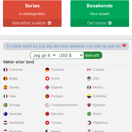
Seriøs
Besøkende
kvalitetsprofiler
Mye besøkt
Bekreftet kvalitet
Det beste
Vi jobber hardt for å gi deg den beste tjenesten, vær snill og støtt oss
Møter etter land
Frankrike
Tyskland
Canada
Belgia
Sveits
USA
Spania
England
Mexico
Italia
Portugal
Colombia
Sverige
Funksjonshemmet
Kjæledyr
Australia
Marokko
Brasil
Nederland
Tunisia
Filippinene
Østerrike
Algerie
Libanon