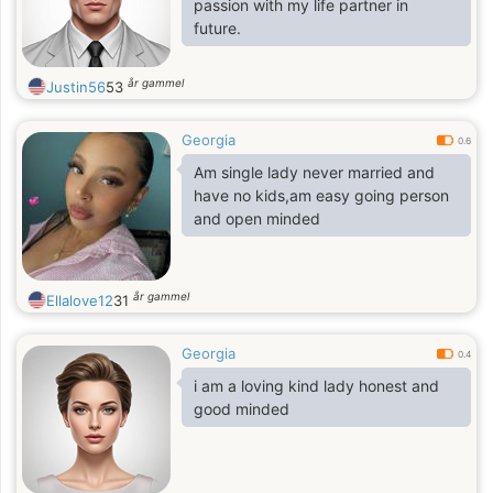
passion with my life partner in
you are seeking a genuine
future.
connection, a woman who will
respect you, encourage you, and
år gammel
Justin56
53
love you deep
Georgia
0.6
Am single lady never married and
have no kids,am easy going person
and open minded
år gammel
Ellalove12
31
Georgia
0.4
i am a loving kind lady honest and
good minded