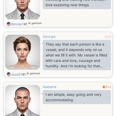
love exploring new things
år gammel
Winme7
41
Georgia
0
They say that each person is like a
vessel, and it depends only on us
what we fill it with. My vessel is filled
with care and love, courage and
humility. And I'm looking for that
person to whom I can give my love
år gammel
Jsse81
41
to.
Alabama
0.3
I am simple, easy going and very
accommodating