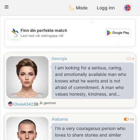
SvenskaDating
Toggle
Mode
Logg inn
navigation
💖
Finn din perfekte match
💖
Last ned vår datingapp nå!
💕
💕
Georgia
0
I am looking for a serious, caring,
and emotionally available man who
knows what he wants and is not
afraid of commitment. A man who
values honesty, kindness, and
stability, who is ready to build a
år gammel
Olivia4342
36
future together based on love,
partnership, and shared goals.
Alabama
Someone who understands that a
0.6
real relationship takes effort,
I'm a very courageous person who
patience, and mutual support, and is
loves to share stories and similar
willing to grow together as a team. If