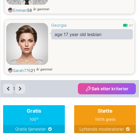
år gammel
Emman
58
Georgia
0.7
age 17 year old lesbian
år gammel
Sarah776
21
1
Søk etter kriterier
Gratis
Støtte
%
100
100% gratis
Gratis tjenester
Lyttende moderatorer