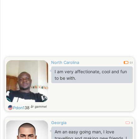
North Carolina
0.1
I am very affectionate, cool and fun
to be with.
år gammel
Pdon1
38
Georgia
0
Am an easy going man, I love
travelling and making new friends, I