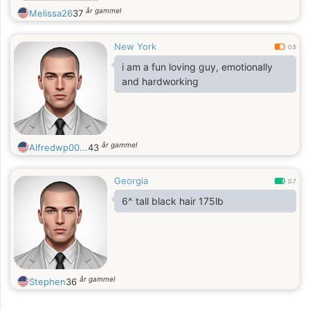
år gammel
Melissa26
37
New York
0.5
i am a fun loving guy, emotionally
and hardworking
år gammel
Alfredwp00...
43
Georgia
0.7
6^ tall black hair 175lb
år gammel
Stephen
36