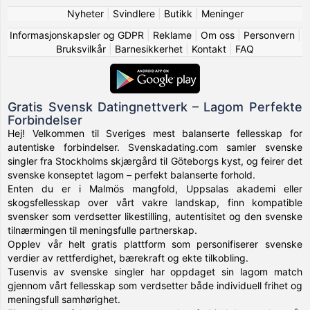
Nyheter
|
Svindlere
|
Butikk
|
Meninger
Informasjonskapsler og GDPR
|
Reklame
|
Om oss
|
Personvern
|
Bruksvilkår
|
Barnesikkerhet
|
Kontakt
|
FAQ
Gratis Svensk Datingnettverk – Lagom Perfekte
Forbindelser
Hej! Velkommen til Sveriges mest balanserte fellesskap for
autentiske forbindelser. Svenskadating.com samler svenske
singler fra Stockholms skjærgård til Göteborgs kyst, og feirer det
svenske konseptet lagom – perfekt balanserte forhold.
Enten du er i Malmös mangfold, Uppsalas akademi eller
skogsfellesskap over vårt vakre landskap, finn kompatible
svensker som verdsetter likestilling, autentisitet og den svenske
tilnærmingen til meningsfulle partnerskap.
Opplev vår helt gratis plattform som personifiserer svenske
verdier av rettferdighet, bærekraft og ekte tilkobling.
Tusenvis av svenske singler har oppdaget sin lagom match
gjennom vårt fellesskap som verdsetter både individuell frihet og
meningsfull samhørighet.