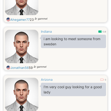
år gammel
Ahegamer77
23
Indiana
0.8
i am looking to meet someone from
sweden
år gammel
Jonathan56
59
Arizona
0
I'm very cool guy looking for a good
lady