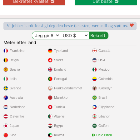
Bekreftet kvalitet
Det beste
Vi jobber hardt for å gi deg den beste tjenesten, vær snill og støtt oss
Møter etter land
Frankrike
Tyskland
Canada
Belgia
Sveits
USA
Spania
England
Mexico
Italia
Portugal
Colombia
Sverige
Funksjonshemmet
Kjæledyr
Australia
Marokko
Brasil
Nederland
Tunisia
Filippinene
Østerrike
Algerie
Libanon
Japan
Egypt
Gulfen
Kina
Kuwait
Hele listen