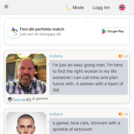
SvenskaDating
Toggle
Mode
Logg inn
navigation
💖
Finn din perfekte match
Last ned vår datingapp nå!
💖
💕
💕
Indiana
0.5
I’m just an easy going man. I’m here
to find the right woman in my life
someone I can call mine and plan
future with. A woman with a heart of
Gld
år gammel
Feenan
63
Indiana
0.6
a gamer, love cats, introvert with a
sprinkle of extrovert