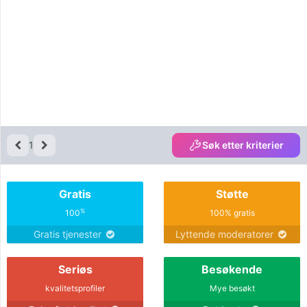
walks with faith and worship the
Lord Christ. One who is willing to be
my best friend and best lover.
1
Søk etter kriterier
Gratis
Støtte
%
100
100% gratis
Gratis tjenester
Lyttende moderatorer
Seriøs
Besøkende
kvalitetsprofiler
Mye besøkt