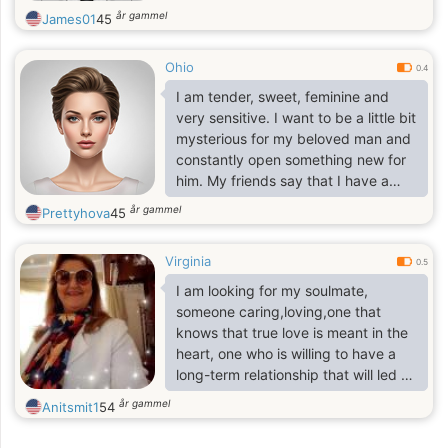
år gammel
James01
45
Ohio
0.4
I am tender, sweet, feminine and
very sensitive. I want to be a little bit
mysterious for my beloved man and
constantly open something new for
him. My friends say that I have a
good sense of humor. I love to make
år gammel
Prettyhova
45
surprises, give and receive gifts and
flowers
Virginia
0.5
I am looking for my soulmate,
someone caring,loving,one that
knows that true love is meant in the
heart, one who is willing to have a
long-term relationship that will led to
marriage with me, one who is willing
år gammel
Anitsmit1
54
to love me and only me and make
me one happy woman, one that