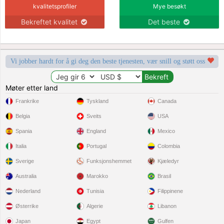
kvalitetsprofiler
Mye besøkt
Bekreftet kvalitet
Det beste
Vi jobber hardt for å gi deg den beste tjenesten, vær snill og støtt oss
Møter etter land
Frankrike
Tyskland
Canada
Belgia
Sveits
USA
Spania
England
Mexico
Italia
Portugal
Colombia
Sverige
Funksjonshemmet
Kjæledyr
Australia
Marokko
Brasil
Nederland
Tunisia
Filippinene
Østerrike
Algerie
Libanon
Japan
Egypt
Gulfen