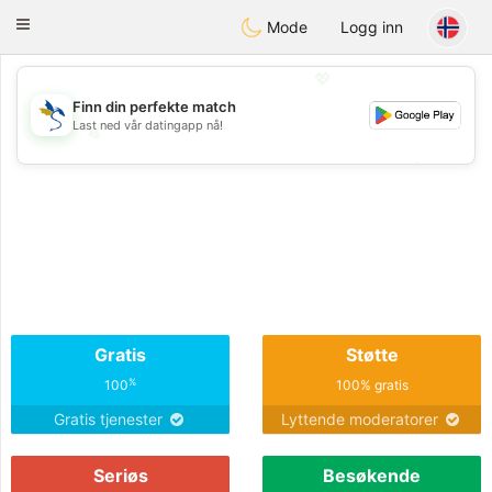
SvenskaDating
Toggle
Mode
Logg inn
navigation
💖
Finn din perfekte match
Last ned vår datingapp nå!
💖
💕
💕
Gratis
Støtte
%
100
100% gratis
Gratis tjenester
Lyttende moderatorer
Seriøs
Besøkende