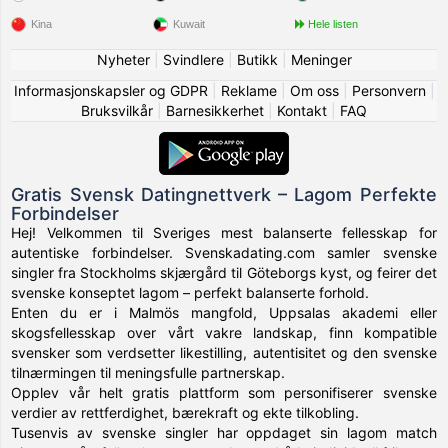
Kina
Kuwait
Hele listen
Nyheter
|
Svindlere
|
Butikk
|
Meninger
Informasjonskapsler og GDPR
|
Reklame
|
Om oss
|
Personvern
|
Bruksvilkår
|
Barnesikkerhet
|
Kontakt
|
FAQ
Gratis Svensk Datingnettverk – Lagom Perfekte
Forbindelser
Hej! Velkommen til Sveriges mest balanserte fellesskap for
autentiske forbindelser. Svenskadating.com samler svenske
singler fra Stockholms skjærgård til Göteborgs kyst, og feirer det
svenske konseptet lagom – perfekt balanserte forhold.
Enten du er i Malmös mangfold, Uppsalas akademi eller
skogsfellesskap over vårt vakre landskap, finn kompatible
svensker som verdsetter likestilling, autentisitet og den svenske
tilnærmingen til meningsfulle partnerskap.
Opplev vår helt gratis plattform som personifiserer svenske
verdier av rettferdighet, bærekraft og ekte tilkobling.
Tusenvis av svenske singler har oppdaget sin lagom match