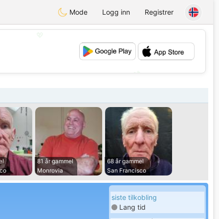
Mode
Logg inn
Registrer
💖
💕
el
81 år gammel
68 år gammel
sco
Monrovia
San Francisco
siste tilkobling
Lang tid