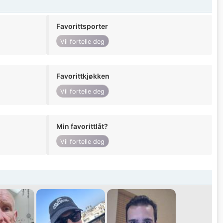
Favorittsporter
Vil fortelle deg
Favorittkjøkken
Vil fortelle deg
Min favorittlåt?
Vil fortelle deg