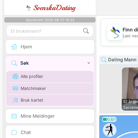
SvenskaDating
Stockholm 2026-08-07 19:33
Finn d
Last ne
Hjem
Dating Mann 
Søk
Alle profiler
Matchmaker
Bruk kartet
52 år g
Sacrame
Mine Meldinger
0.8/1
Chat