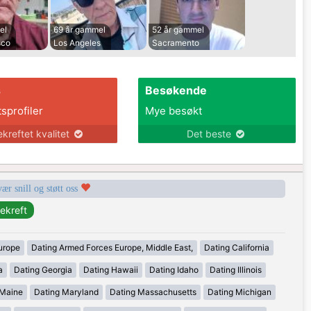
el
69 år gammel
52 år gammel
sco
Los Angeles
Sacramento
s
Besøkende
tsprofiler
Mye besøkt
ekreftet kvalitet
Det beste
vær snill og støtt oss
urope
Dating Armed Forces Europe, Middle East,
Dating California
a
Dating Georgia
Dating Hawaii
Dating Idaho
Dating Illinois
 Maine
Dating Maryland
Dating Massachusetts
Dating Michigan