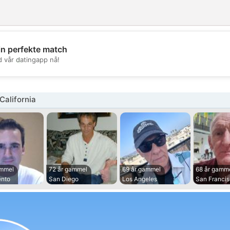
in perfekte match
💖
d vår datingapp nå!
💕
California
ammel
72 år gammel
69 år gammel
68 år gamm
nto
San Diego
Los Angeles
San Franci