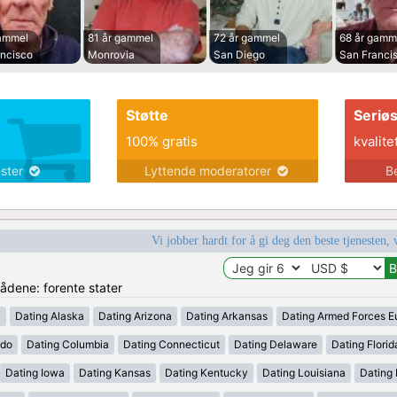
gammel
81 år gammel
72 år gammel
68 år gamm
ancisco
Monrovia
San Diego
San Franci
Støtte
Seriø
100% gratis
kvalite
ester
Lyttende moderatorer
B
Vi jobber hardt for å gi deg den beste tjenesten, 
rådene: forente stater
a
Dating Alaska
Dating Arizona
Dating Arkansas
Dating Armed Forces E
ado
Dating Columbia
Dating Connecticut
Dating Delaware
Dating Florid
Dating Iowa
Dating Kansas
Dating Kentucky
Dating Louisiana
Dating