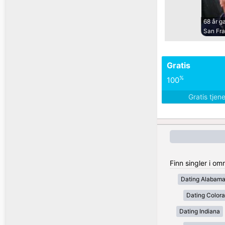
68 år 
San Fr
Gratis
%
100
Gratis tjen
Finn singler i om
Dating Alabam
Dating Color
Dating Indiana