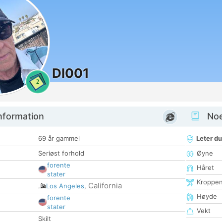
Dl001
2
nformation
Noen
69 år gammel
Leter du
Seriøst forhold
Øyne
forente
Håret
stater
Kroppe
California
Los Angeles
,
Høyde
forente
stater
Vekt
Skilt