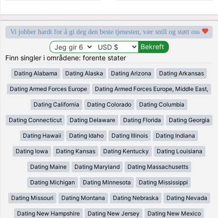
Vi jobber hardt for å gi deg den beste tjenesten, vær snill og støtt oss
Finn singler i områdene: forente stater
Dating Alabama
Dating Alaska
Dating Arizona
Dating Arkansas
Dating Armed Forces Europe
Dating Armed Forces Europe, Middle East,
Dating California
Dating Colorado
Dating Columbia
Dating Connecticut
Dating Delaware
Dating Florida
Dating Georgia
Dating Hawaii
Dating Idaho
Dating Illinois
Dating Indiana
Dating Iowa
Dating Kansas
Dating Kentucky
Dating Louisiana
Dating Maine
Dating Maryland
Dating Massachusetts
Dating Michigan
Dating Minnesota
Dating Mississippi
Dating Missouri
Dating Montana
Dating Nebraska
Dating Nevada
Dating New Hampshire
Dating New Jersey
Dating New Mexico