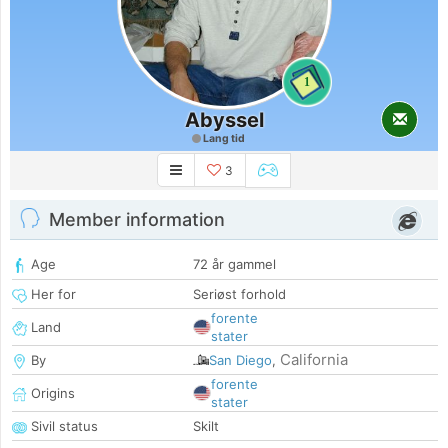
1
Abyssel
Lang tid
3
Member information
Age
72 år gammel
Her for
Seriøst forhold
forente
Land
stater
California
By
San Diego
,
forente
Origins
stater
Sivil status
Skilt