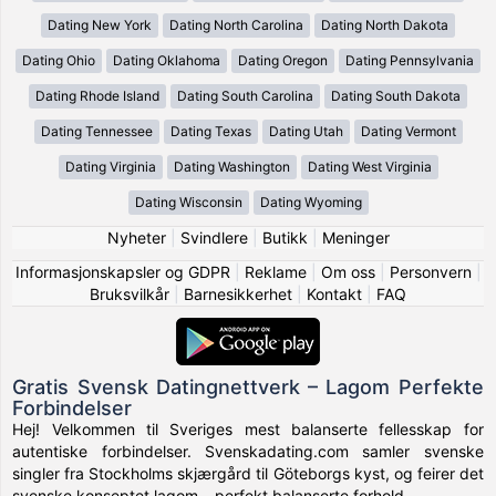
Dating New York
Dating North Carolina
Dating North Dakota
Dating Ohio
Dating Oklahoma
Dating Oregon
Dating Pennsylvania
Dating Rhode Island
Dating South Carolina
Dating South Dakota
Dating Tennessee
Dating Texas
Dating Utah
Dating Vermont
Dating Virginia
Dating Washington
Dating West Virginia
Dating Wisconsin
Dating Wyoming
Nyheter
|
Svindlere
|
Butikk
|
Meninger
Informasjonskapsler og GDPR
|
Reklame
|
Om oss
|
Personvern
|
Bruksvilkår
|
Barnesikkerhet
|
Kontakt
|
FAQ
Gratis Svensk Datingnettverk – Lagom Perfekte
Forbindelser
Hej! Velkommen til Sveriges mest balanserte fellesskap for
autentiske forbindelser. Svenskadating.com samler svenske
singler fra Stockholms skjærgård til Göteborgs kyst, og feirer det
svenske konseptet lagom – perfekt balanserte forhold.