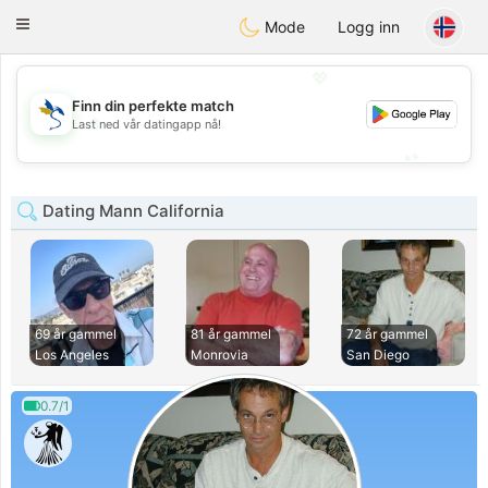
SvenskaDating
Toggle
Mode
Logg inn
navigation
💖
Finn din perfekte match
💖
Last ned vår datingapp nå!
💕
💕
Dating Mann California
69 år gammel
81 år gammel
72 år gammel
Los Angeles
Monrovia
San Diego
0.7/1