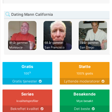
Dating Mann California
81 år gammel
68 år gammel
72 år gammel
Monrovia
San Francisco
San Diego
Gratis
Støtte
%
100
100% gratis
Gratis tjenester
Lyttende moderatorer
Seriøs
Besøkende
kvalitetsprofiler
Mye besøkt
Bekreftet kvalitet
Det beste