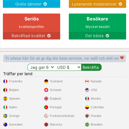
Gratis tjänster
Lyssnande moderatorer
Seriös
Besökare
kvalitetsprofiler
Mycket besökt
Bekräftad kvalitet
Det bästa
Vi arbetar hårt för att ge dig den bästa servicen, var snäll och stöd oss
Träffar per land
Frankrike
Tyskland
Kanada
Belgien
Schweiz
USA
Spanien
England
Mexiko
Italien
Portugal
Colombia
Sverige
Funktionshindrad
Husdjur
Australien
Marocko
Brasilien