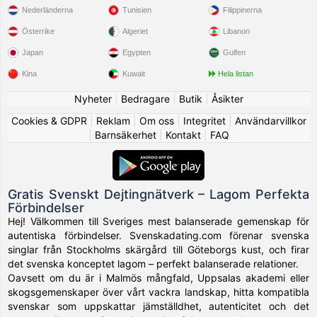
Nederländerna
Tunisien
Filippinerna
Österrike
Algeriet
Libanon
Japan
Egypten
Gulfen
Kina
Kuwait
Hela listan
Nyheter
|
Bedragare
|
Butik
|
Åsikter
Cookies & GDPR
|
Reklam
|
Om oss
|
Integritet
|
Användarvillkor
|
Barnsäkerhet
|
Kontakt
|
FAQ
Gratis Svenskt Dejtingnätverk – Lagom Perfekta
Förbindelser
Hej! Välkommen till Sveriges mest balanserade gemenskap för
autentiska förbindelser. Svenskadating.com förenar svenska
singlar från Stockholms skärgård till Göteborgs kust, och firar
det svenska konceptet lagom – perfekt balanserade relationer.
Oavsett om du är i Malmös mångfald, Uppsalas akademi eller
skogsgemenskaper över vårt vackra landskap, hitta kompatibla
svenskar som uppskattar jämställdhet, autenticitet och det