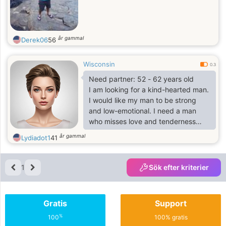
år gammal
Derek06
56
Wisconsin
0.3
Need partner: 52 - 62 years old
I am looking for a kind-hearted man.
I would like my man to be strong
and low-emotional. I need a man
who misses love and tenderness
very much.
år gammal
Lydiadot1
41
1
Sök efter kriterier
Gratis
Support
%
100
100% gratis