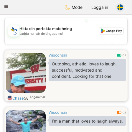
SvenskaDating
Toggle
Mode
Logga in
navigation
💖
Hitta din perfekta matchning
Ladda ner vår dejtingapp nu!
💖
💕
💕
Wisconsin
0.8
Outgoing, athletic, loves to laugh,
successful, motivated and
confident. Looking for that one
år gammal
Chase
58
Wisconsin
0.5
I’m a man that loves to laugh always.