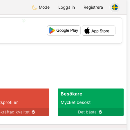
Mode
Logga in
Registrera
💖
💕
s
Besökare
tsprofiler
Mycket besökt
kräftad kvalitet
Det bästa