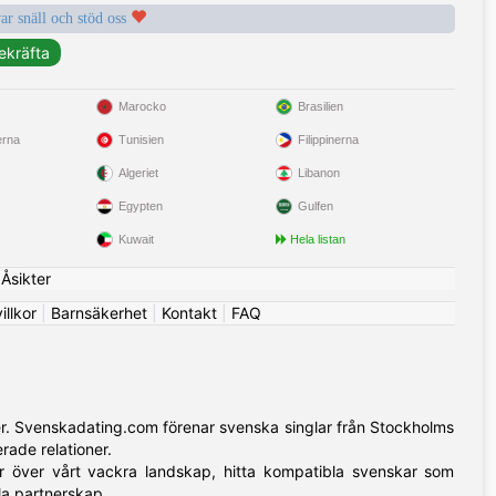
var snäll och stöd oss
Marocko
Brasilien
erna
Tunisien
Filippinerna
Algeriet
Libanon
Egypten
Gulfen
Kuwait
Hela listan
|
Åsikter
llkor
|
Barnsäkerhet
|
Kontakt
|
FAQ
er. Svenskadating.com förenar svenska singlar från Stockholms
rade relationer.
över vårt vackra landskap, hitta kompatibla svenskar som
la partnerskap.