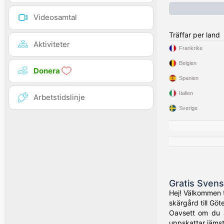
Videosamtal
Träffar per land
Aktiviteter
Frankrike
Belgien
Donera
Spanien
Italien
Arbetstidslinje
Sverige
Gratis Svens
Hej! Välkommen t
skärgård till Gö
Oavsett om du ä
uppskattar jämst