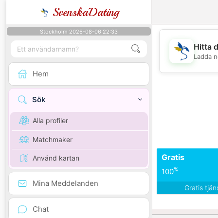
SvenskaDating
Stockholm 2026-08-06 22:33
Hitta 
Ladda n
Hem
Sök
Alla profiler
Matchmaker
Gratis
Använd kartan
%
100
Mina Meddelanden
Gratis tjä
Chat