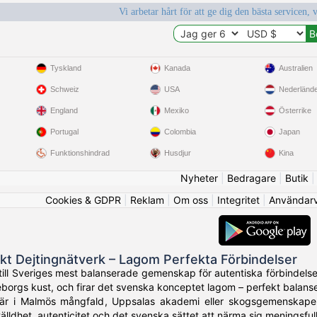
Vi arbetar hårt för att ge dig den bästa servicen, 
Tyskland
Kanada
Australien
Schweiz
USA
Nederländ
England
Mexiko
Österrike
Portugal
Colombia
Japan
Funktionshindrad
Husdjur
Kina
Nyheter
|
Bedragare
|
Butik
Cookies & GDPR
|
Reklam
|
Om oss
|
Integritet
|
Användarvi
kt Dejtingnätverk – Lagom Perfekta Förbindelser
ill Sveriges mest balanserade gemenskap för autentiska förbindels
teborgs kust, och firar det svenska konceptet lagom – perfekt balanse
r i Malmös mångfald, Uppsalas akademi eller skogsgemenskaper 
älldhet, autenticitet och det svenska sättet att närma sig meningsful