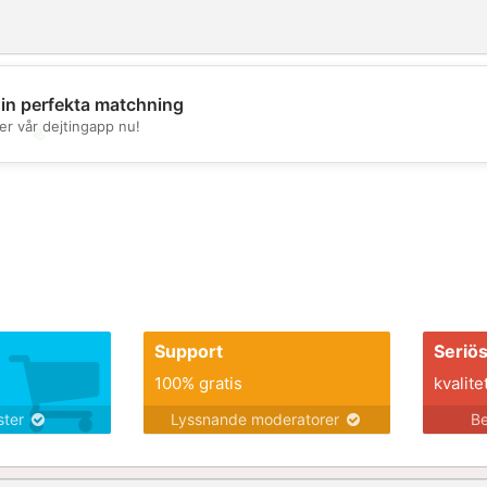
din perfekta matchning
er vår dejtingapp nu!
💖
💕
Support
Seriö
100% gratis
kvalite
nster
Lyssnande moderatorer
Be