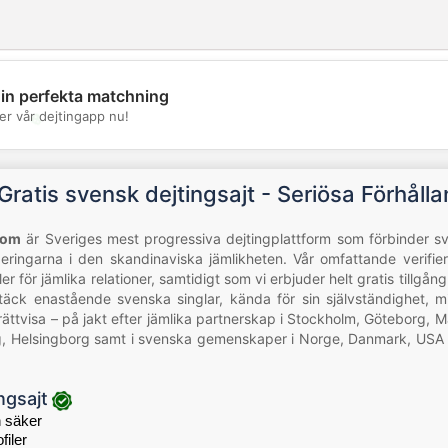
din perfekta matchning
💖
er vår dejtingapp nu!
💕
Gratis svensk dejtingsajt - Seriösa Förhåll
com
är Sveriges mest progressiva dejtingplattform som förbinder sv
eringarna i den skandinaviska jämlikheten. Vår omfattande verifier
er för jämlika relationer, samtidigt som vi erbjuder helt gratis tillgån
ck enastående svenska singlar, kända för sin självständighet, mi
ttvisa – på jakt efter jämlika partnerskap i Stockholm, Göteborg, M
g, Helsingborg samt i svenska gemenskaper i Norge, Danmark, USA 
ngsajt
 säker
filer