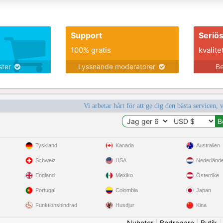
Support
Seriö
100% gratis
kvalite
nster
Lyssnande moderatorer
Be
Vi arbetar hårt för att ge dig den bästa servicen, 
Tyskland
Kanada
Australien
Schweiz
USA
Nederländ
England
Mexiko
Österrike
Portugal
Colombia
Japan
Funktionshindrad
Husdjur
Kina
Nyheter
|
Bedragare
|
Butik