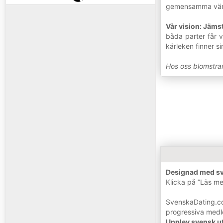
gemensamma värde
Vår vision: Jämst
båda parter får v
kärleken finner 
Hos oss blomstrar
Designad med sve
Klicka på ”Läs mer
SvenskaDating.com
progressiva med
Upplev svensk u