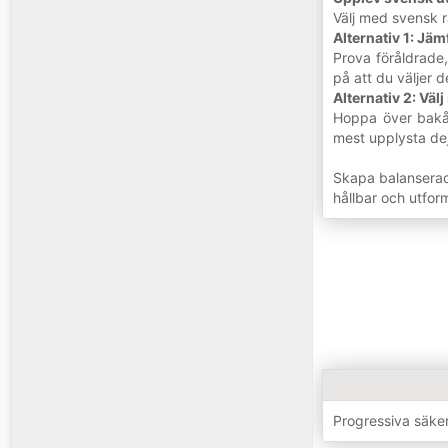
Välj med svensk ra
Alternativ 1: Jä
Prova föråldrade,
på att du väljer
Alternativ 2: Väl
Hoppa över bakåt
mest upplysta dejt
Skapa balanserade
hållbar och utfor
Progressiva säke