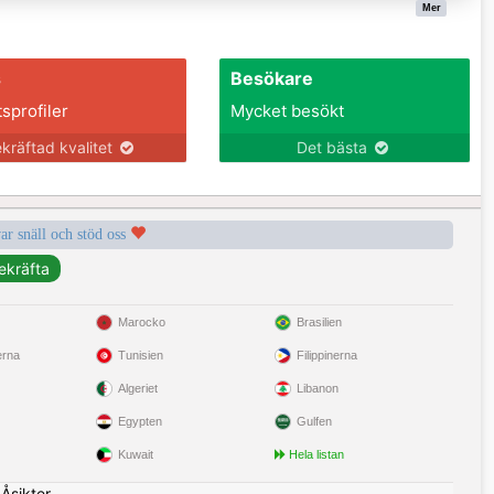
Mer
s
Besökare
tsprofiler
Mycket besökt
kräftad kvalitet
Det bästa
var snäll och stöd oss
Marocko
Brasilien
erna
Tunisien
Filippinerna
Algeriet
Libanon
Egypten
Gulfen
Kuwait
Hela listan
|
Åsikter