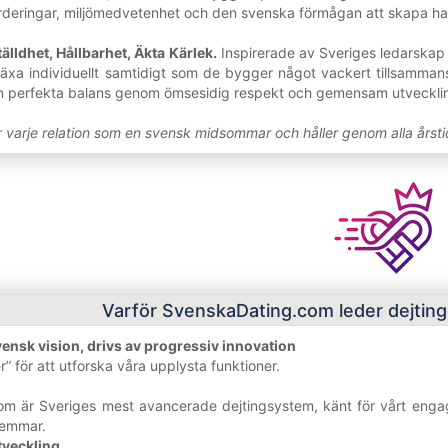
ringar, miljömedvetenhet och den svenska förmågan att skapa harm
älldhet, Hållbarhet, Äkta Kärlek.
Inspirerade av Sveriges ledarskap i
äxa individuellt samtidigt som de bygger något vackert tillsammans
sin perfekta balans genom ömsesidig respekt och gemensam utveckli
 varje relation som en svensk midsommar och håller genom alla årsti
Varför SvenskaDating.com leder dejting
nsk vision, drivs av progressiv innovation
” för att utforska våra upplysta funktioner.
 är Sveriges mest avancerade dejtingsystem, känt för vårt engagema
lemmar.
tveckling