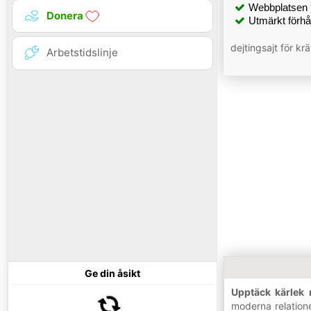
Webbplatsen 9
Donera
Utmärkt förhå
dejtingsajt för k
Arbetstidslinje
Ge din åsikt
Upptäck kärlek 
moderna relation