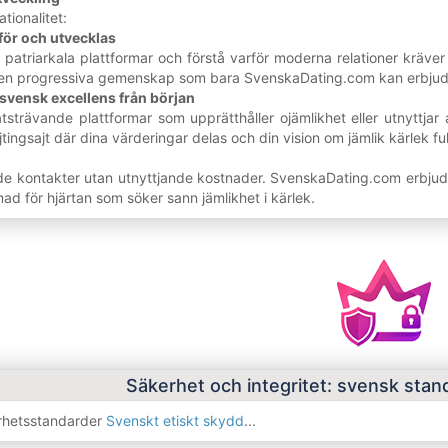
tionalitet:
mför och utvecklas
 patriarkala plattformar och förstå varför moderna relationer kräve
 den progressiva gemenskap som bara SvenskaDating.com kan erbjud
j svensk excellens från början
strävande plattformar som upprätthåller ojämlikhet eller utnyttja
ingsajt där dina värderingar delas och din vision om jämlik kärlek ful
 kontakter utan utnyttjande kostnader. SvenskaDating.com erbjuder 
mad för hjärtan som söker sann jämlikhet i kärlek.
Säkerhet och integritet: svensk stan
rhetsstandarder
Svenskt etiskt skydd
...