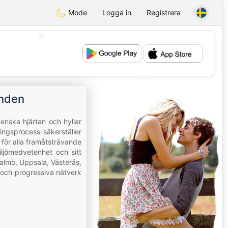
Mode
Logga in
Registrera
💖
💕
anden
enska hjärtan och hyllar
ingsprocess säkerställer
g för alla framåtsträvande
ljömedvetenhet och sitt
almö, Uppsala, Västerås,
och progressiva nätverk