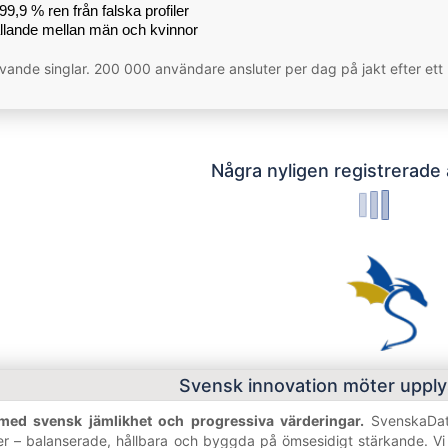
9,9 % ren från falska profiler
llande mellan män och kvinnor
rävande singlar. 200 000 användare ansluter per dag på jakt efter ett
Några nyligen registrerade
Svensk innovation möter upply
med svensk jämlikhet och progressiva värderingar.
SvenskaDati
er – balanserade, hållbara och byggda på ömsesidigt stärkande. Vi