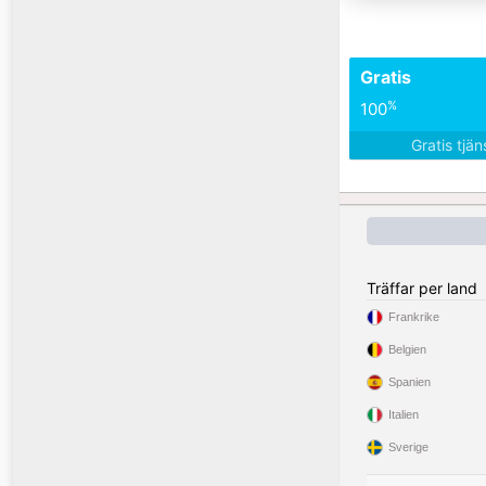
Gratis
%
100
Gratis tjä
Träffar per land
Frankrike
Belgien
Spanien
Italien
Sverige