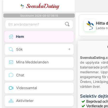
SvenskaDating
Stockholm 2026-08-07 06:15
Hitta 
Ladda n
Hem
Sök
SvenskaDating.
Mina Meddelanden
de upplysta värd
balanserade profil
medlemmar. Upptä
Chat
engagemang för rä
Örebro, Linköpin
världen över.
Videosamtal
Selektiv dejti
Aktiviteter
Beprövad och
Verifierade pro