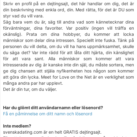
Skriv en profil på en dejtingsajt, det här handlar om dig, det är
din beskrivning med enkla ord, din. Med rätta, för det är DU som
styr vad du vill vara.
Säg bara vem du är, säg till andra vad som kännetecknar dina
förväntningar, dina favoriter. Var positiv (ingen vill träffa en
okänslig). Prata om dina hobbyer, du kommer att locka
människor som delar dina intressen. Speciellt inte fuska. Tänk på
personen du vill delta, om du vill ha hans uppmärksamhet, skulle
du säga det? Var inte rädd för att låta ditt hjärta, din känslighet
för att vara sant. Alla människor som kommer att vara
intresserade av dig är kanske inte din själ, du måste sortera, men
ge dig chansen att stjäla nyfikenheten hos någon som kommer
att göra din lycka. Meet for Love on the Net är en verklighet som
många andra par har upplevt.
Det är din tur, om du väljer.
Har du glömt ditt användarnamn eller lösenord?
Få en påminnelse om ditt namn och lösenord
Inte medlem?
svenskadating.com är en helt GRATIS dejtingsajt.