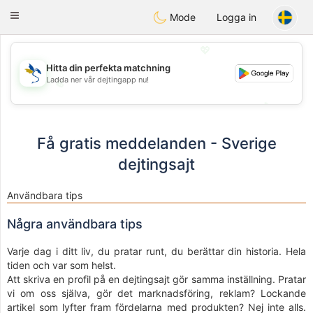
SvenskaDating
Toggle
Mode
Logga in
navigation
💖
Hitta din perfekta matchning
Ladda ner vår dejtingapp nu!
💖
💕
💕
Få gratis meddelanden - Sverige
dejtingsajt
Användbara tips
Några användbara tips
Varje dag i ditt liv, du pratar runt, du berättar din historia. Hela
tiden och var som helst.
Att skriva en profil på en dejtingsajt gör samma inställning. Pratar
vi om oss själva, gör det marknadsföring, reklam? Lockande
artikel som lyfter fram fördelarna med produkten? Nej inte alls.