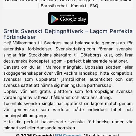
|
Barnsäkerhet
|
Kontakt
|
FAQ
Gratis Svenskt Dejtingnätverk – Lagom Perfekta
Förbindelser
Hej! Välkommen till Sveriges mest balanserade gemenskap för
autentiska förbindelser. Svenskadating.com förenar svenska
singlar från Stockholms skärgård till Göteborgs kust, och firar
det svenska konceptet lagom – perfekt balanserade relationer.
Oavsett om du är i Malmös mångfald, Uppsalas akademi eller
skogsgemenskaper över vårt vackra landskap, hitta kompatibla
svenskar som uppskattar jämställdhet, autenticitet och det
svenska sättet att närma sig meningsfulla partnerskap.
Upplev vår helt gratis plattform som förkroppsligar svenska
värderingar av rättvisa, hållbarhet och äkta anslutning.
Tusentals svenska singlar har upptäckt sin lagom match genom
vår gemenskap som värderar både individuell frihet och
meningsfullt umgänge.
Hitta din perfekt balanserade svenska förbindelse under vår
midnattssol eller dansande norrsken.
© 2026 Copyright
ISN Connect
.
All rights reserved.