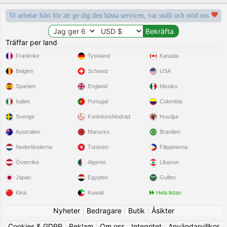
Vi arbetar hårt för att ge dig den bästa servicen, var snäll och stöd oss
Träffar per land
Frankrike
Tyskland
Kanada
Belgien
Schweiz
USA
Spanien
England
Mexiko
Italien
Portugal
Colombia
Sverige
Funktionshindrad
Husdjur
Australien
Marocko
Brasilien
Nederländerna
Tunisien
Filippinerna
Österrike
Algeriet
Libanon
Japan
Egypten
Gulfen
Kina
Kuwait
Hela listan
Nyheter
|
Bedragare
|
Butik
|
Åsikter
Cookies & GDPR
|
Reklam
|
Om oss
|
Integritet
|
Användarvillkor