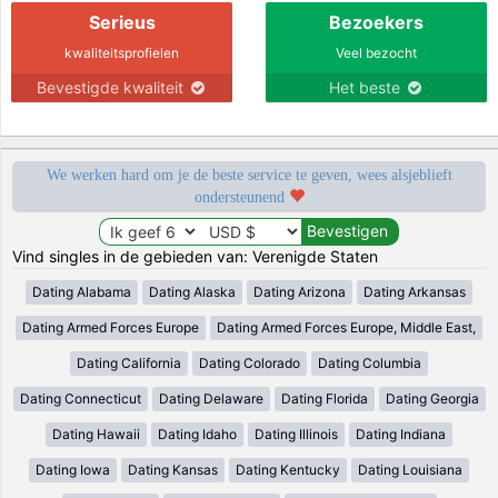
Serieus
Bezoekers
kwaliteitsprofielen
Veel bezocht
Bevestigde kwaliteit
Het beste
We werken hard om je de beste service te geven, wees alsjeblieft
ondersteunend
Vind singles in de gebieden van: Verenigde Staten
Dating Alabama
Dating Alaska
Dating Arizona
Dating Arkansas
Dating Armed Forces Europe
Dating Armed Forces Europe, Middle East,
Dating California
Dating Colorado
Dating Columbia
Dating Connecticut
Dating Delaware
Dating Florida
Dating Georgia
Dating Hawaii
Dating Idaho
Dating Illinois
Dating Indiana
Dating Iowa
Dating Kansas
Dating Kentucky
Dating Louisiana