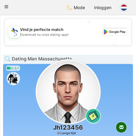
SvenskaDating
Toggle
Mode
Inloggen
navigation
💖
Vind je perfecte match
💖
Download nu onze dating-app!
💕
💕
Dating Man Massachusetts
0.8/1
0
Jh123456
Lange tijd