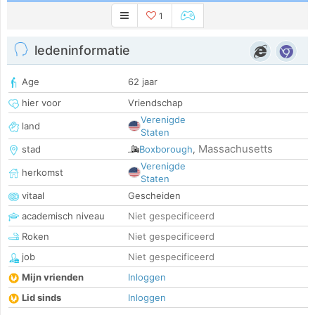
1
ledeninformatie
Age
62 jaar
hier voor
Vriendschap
Verenigde
land
Staten
Massachusetts
stad
Boxborough
,
Verenigde
herkomst
Staten
vitaal
Gescheiden
academisch niveau
Niet gespecificeerd
Roken
Niet gespecificeerd
job
Niet gespecificeerd
Mijn vrienden
Inloggen
Lid sinds
Inloggen