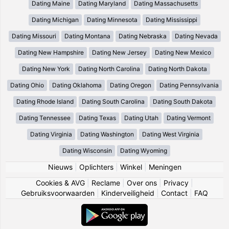
Dating Maine
Dating Maryland
Dating Massachusetts
Dating Michigan
Dating Minnesota
Dating Mississippi
Dating Missouri
Dating Montana
Dating Nebraska
Dating Nevada
Dating New Hampshire
Dating New Jersey
Dating New Mexico
Dating New York
Dating North Carolina
Dating North Dakota
Dating Ohio
Dating Oklahoma
Dating Oregon
Dating Pennsylvania
Dating Rhode Island
Dating South Carolina
Dating South Dakota
Dating Tennessee
Dating Texas
Dating Utah
Dating Vermont
Dating Virginia
Dating Washington
Dating West Virginia
Dating Wisconsin
Dating Wyoming
Nieuws
|
Oplichters
|
Winkel
|
Meningen
Cookies & AVG
|
Reclame
|
Over ons
|
Privacy
|
Gebruiksvoorwaarden
|
Kinderveiligheid
|
Contact
|
FAQ