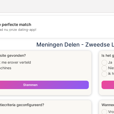
e perfecte match
d nu onze dating-app!
💖
💕
Meningen Delen - Zweedse L
 site gevonden?
Is het 
 me erover verteld
Ja
chines
Nie
ik 
Stemmen
tiecriteria geconfigureerd?
Wanneer
Vro