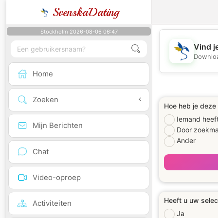
SvenskaDating
Stockholm 2026-08-06 06:47
Vind j
Downloa
Home
Zoeken
Hoe heb je deze
Iemand heeft
Mijn Berichten
Door zoekma
Ander
Chat
Video-oproep
Heeft u uw selec
Activiteiten
Ja