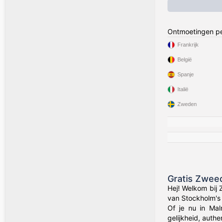
Ontmoetingen pe
Frankrijk
België
Spanje
Italië
Zweden
Gratis Zwee
Hej! Welkom bij
van Stockholm's 
Of je nu in Ma
gelijkheid, auth