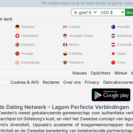
We werken hard om je de beste service te geven, wees
r land
Duitsland
Canada
Australië
Zwitserland
Verenigde Staten
Nederland
Engeland
Mexico
Oostenrijk
Portugal
Colombia
Japan
Gehandicapt
Huisdieren
China
Nieuws
|
Oplichters
|
Winkel
|
Cookies & AVG
|
Reclame
|
Over ons
|
Privacy
|
Gebruiksvoorw
ds Dating Netwerk – Lagom Perfecte Verbindingen
 Zweden's meest gebalanceerde gemeenschap voor authentieke ver
archipel tot Göteborg's kust, en viert het Zweedse concept van lago
lmö's diversiteit, Uppsala's academie of bosgemeenschappen do
enticiteit en de Zweedse benadering van betekenisvolle partnerscha