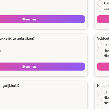
Tij
Laa
Stemmen
akkelijk te gebruiken?
Voldoet
k
Ja
ar
Nie
t
Niet
Stemmen
ergelijkheid?
Heb je 
Ja
Nie
Nie