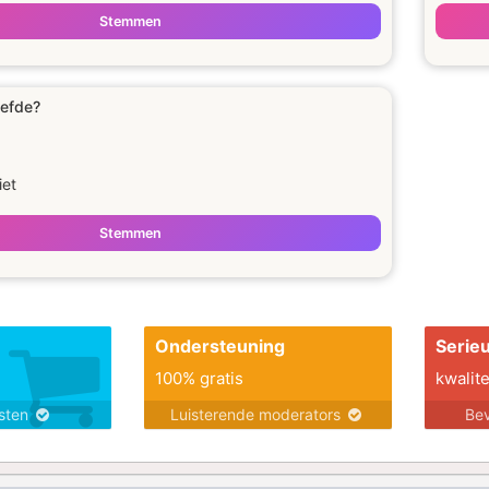
Stemmen
iefde?
iet
Stemmen
Ondersteuning
Serie
100% gratis
kwalite
nsten
Luisterende moderators
Bev