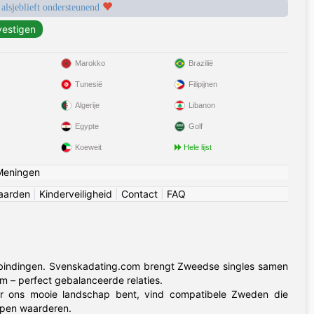
 alsjeblieft ondersteunend
Marokko
Brazilië
Tunesië
Filipijnen
Algerije
Libanon
Egypte
Golf
Koeweit
Hele lijst
Meningen
aarden
|
Kinderveiligheid
|
Contact
|
FAQ
bindingen. Svenskadating.com brengt Zweedse singles samen
m – perfect gebalanceerde relaties.
or ons mooie landschap bent, vind compatibele Zweden die
ppen waarderen.