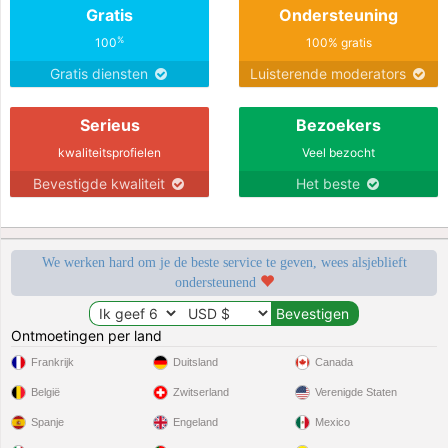
Gratis
Ondersteuning
på alla typer av rock- och folkmusik,
jag älskar det jag gör för att arbeta
%
100
100% gratis
med djur.
Gratis diensten
Luisterende moderators
Serieus
Bezoekers
kwaliteitsprofielen
Veel bezocht
Bevestigde kwaliteit
Het beste
We werken hard om je de beste service te geven, wees alsjeblieft
ondersteunend
Ontmoetingen per land
Frankrijk
Duitsland
Canada
België
Zwitserland
Verenigde Staten
Spanje
Engeland
Mexico