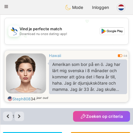
SvenskaDating
Toggle
Mode
Inloggen
navigation
💖
Vind je perfecte match
Download nu onze dating-app!
💖
💕
💕
Hawaii
0.6
Amerikan som bor på en ö. Jag har
lärt mig svenska i 8 månader och
kommer att göra det i flera år till,
haha. Jag är djursjukskötare och
mamma. Jag är 33 år. Jag skulle
gärna vilja ha en brevvän att prata
jaar oud
Steph808
34
svenska med och kanske lite
engelska också. Jag är 30-40%
svensk och har släktingar i Dalarna.
1
Zoeken op criteria
Min familj i Amerika gjorde ett okej
jobb med att hålla det historiska vid
liv. Jag gillar att fågelskåda, lyssna