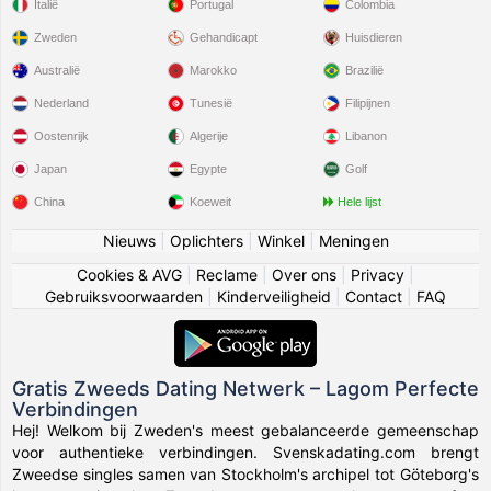
Italië
Portugal
Colombia
Zweden
Gehandicapt
Huisdieren
Australië
Marokko
Brazilië
Nederland
Tunesië
Filipijnen
Oostenrijk
Algerije
Libanon
Japan
Egypte
Golf
China
Koeweit
Hele lijst
Nieuws
|
Oplichters
|
Winkel
|
Meningen
Cookies & AVG
|
Reclame
|
Over ons
|
Privacy
|
Gebruiksvoorwaarden
|
Kinderveiligheid
|
Contact
|
FAQ
Gratis Zweeds Dating Netwerk – Lagom Perfecte
Verbindingen
Hej! Welkom bij Zweden's meest gebalanceerde gemeenschap
voor authentieke verbindingen. Svenskadating.com brengt
Zweedse singles samen van Stockholm's archipel tot Göteborg's