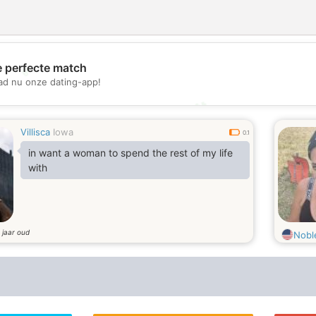
e perfecte match
💖
d nu onze dating-app!
💕
Villisca
Iowa
0.1
in want a woman to spend the rest of my life
with
jaar oud
3
Nobl