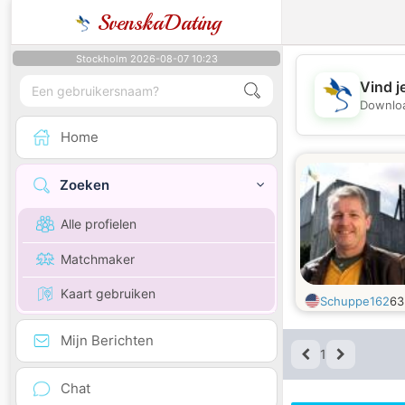
SvenskaDating
Stockholm 2026-08-07 10:23
Vind j
Downloa
Home
Zoeken
Alle profielen
Matchmaker
Kaart gebruiken
Schuppe162
6
Mijn Berichten
1
Chat