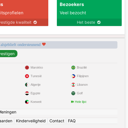
us
Bezoekers
itsprofielen
Veel bezocht
estigde kwaliteit
Het beste
 alsjeblieft ondersteunend
Marokko
Brazilië
Tunesië
Filipijnen
Algerije
Libanon
Egypte
Golf
Koeweit
Hele lijst
Meningen
aarden
|
Kinderveiligheid
|
Contact
|
FAQ