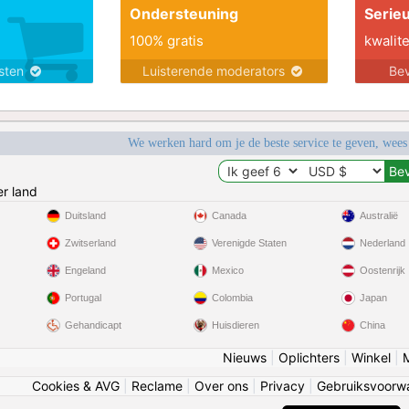
Ondersteuning
Serie
100% gratis
kwalite
nsten
Luisterende moderators
Bev
We werken hard om je de beste service te geven, wees
r land
Duitsland
Canada
Australië
Zwitserland
Verenigde Staten
Nederland
Engeland
Mexico
Oostenrijk
Portugal
Colombia
Japan
Gehandicapt
Huisdieren
China
Nieuws
|
Oplichters
|
Winkel
|
Cookies & AVG
|
Reclame
|
Over ons
|
Privacy
|
Gebruiksvoorw