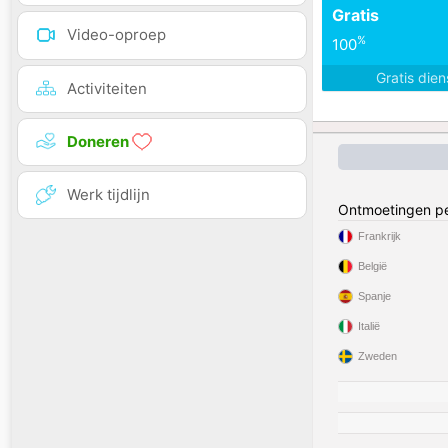
Gratis
Video-oproep
%
100
Gratis die
Activiteiten
Doneren
Werk tijdlijn
Ontmoetingen pe
Frankrijk
België
Spanje
Italië
Zweden