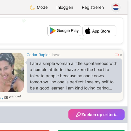
Mode
Inloggen
Registreren
💖
💕
Cedar Rapids
Iowa
0
I am a simple woman a little spontaneous with
a humble attitude i have zero the heart to
tolerate people because no one knows
tomorrow . no one is perfect i see my self to
be a good learner. i am kind loving caring
understanding and i just dont give up if i want
jaar oud
ey
36
something..
Zoeken op criteria