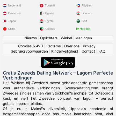
Nederland
Tunesië
Filipijnen
Oostenrijk
Algerije
Libanon
Japan
Egypte
Golf
China
Koeweit
Hele lijst
Nieuws
|
Oplichters
|
Winkel
|
Meningen
Cookies & AVG
|
Reclame
|
Over ons
|
Privacy
|
Gebruiksvoorwaarden
|
Kinderveiligheid
|
Contact
|
FAQ
Gratis Zweeds Dating Netwerk – Lagom Perfecte
Verbindingen
Hej! Welkom bij Zweden's meest gebalanceerde gemeenschap
voor authentieke verbindingen. Svenskadating.com brengt
Zweedse singles samen van Stockholm's archipel tot Göteborg's
kust, en viert het Zweedse concept van lagom – perfect
gebalanceerde relaties.
Of je nu in Malmö's diversiteit, Uppsala's academie of
bosgemeenschappen door ons mooie landschap bent, vind