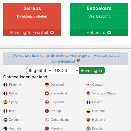
Serieus
Bezoekers
kwaliteitsprofielen
Veel bezocht
Bevestigde kwaliteit
Het beste
We werken hard om je de beste service te geven, wees alsjeblieft
ondersteunend
Ontmoetingen per land
Frankrijk
Duitsland
Canada
België
Zwitserland
Verenigde Staten
Spanje
Engeland
Mexico
Italië
Portugal
Colombia
Zweden
Gehandicapt
Huisdieren
Australië
Marokko
Brazilië