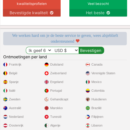
kwaliteitsprofielen
Veel bezocht
Bevestigde kwaliteit
Het beste
We werken hard om je de beste service te geven, wees alsjeblieft
ondersteunend
Ontmoetingen per land
Frankrijk
Duitsland
Canada
België
Zwitserland
Verenigde Staten
Spanje
Engeland
Mexico
Italië
Portugal
Colombia
Zweden
Gehandicapt
Huisdieren
Australië
Marokko
Brazilië
Nederland
Tunesië
Filipijnen
Oostenrijk
Algerije
Libanon