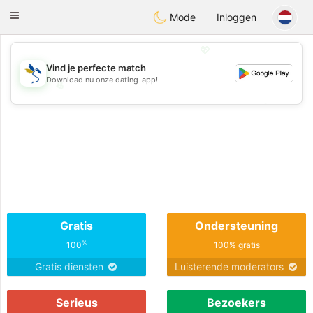
SvenskaDating
Toggle
Mode
Inloggen
navigation
💖
Vind je perfecte match
Download nu onze dating-app!
💖
💕
💕
Gratis
Ondersteuning
%
100
100% gratis
Gratis diensten
Luisterende moderators
Serieus
Bezoekers