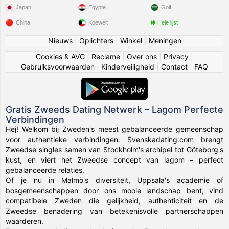
Japan
Egypte
Golf
China
Koeweit
Hele lijst
Nieuws
|
Oplichters
|
Winkel
|
Meningen
Cookies & AVG
|
Reclame
|
Over ons
|
Privacy
|
Gebruiksvoorwaarden
|
Kinderveiligheid
|
Contact
|
FAQ
Gratis Zweeds Dating Netwerk – Lagom Perfecte
Verbindingen
Hej! Welkom bij Zweden's meest gebalanceerde gemeenschap
voor authentieke verbindingen. Svenskadating.com brengt
Zweedse singles samen van Stockholm's archipel tot Göteborg's
kust, en viert het Zweedse concept van lagom – perfect
gebalanceerde relaties.
Of je nu in Malmö's diversiteit, Uppsala's academie of
bosgemeenschappen door ons mooie landschap bent, vind
compatibele Zweden die gelijkheid, authenticiteit en de
Zweedse benadering van betekenisvolle partnerschappen
waarderen.