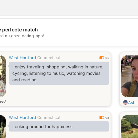
e perfecte match
d nu onze dating-app!
💖
💕
West Hartford
Connecticut
0.6
I enjoy traveling, shopping, walking in nature,
cycling, listening to music, watching movies,
and reading
 oud
Ashl
West Hartford
Connecticut
0.6
Looking around for happiness