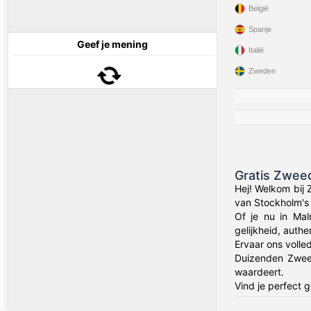
België
Spanje
Geef je mening
Italië
Zweden
Gratis Zwee
Hej! Welkom bij
van Stockholm's 
Of je nu in Ma
gelijkheid, auth
Ervaar ons volle
Duizenden Zweed
waardeert.
Vind je perfect