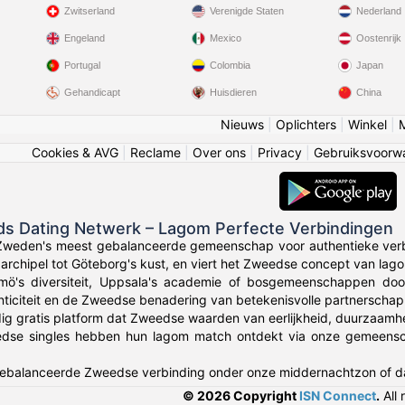
Zwitserland
Verenigde Staten
Nederland
Engeland
Mexico
Oostenrijk
Portugal
Colombia
Japan
Gehandicapt
Huisdieren
China
Nieuws
|
Oplichters
|
Winkel
|
Cookies & AVG
|
Reclame
|
Over ons
|
Privacy
|
Gebruiksvoorw
ds Dating Netwerk – Lagom Perfecte Verbindingen
 Zweden's meest gebalanceerde gemeenschap voor authentieke ver
archipel tot Göteborg's kust, en viert het Zweedse concept van lago
lmö's diversiteit, Uppsala's academie of bosgemeenschappen do
enticiteit en de Zweedse benadering van betekenisvolle partnerscha
dig gratis platform dat Zweedse waarden van eerlijkheid, duurzaamh
se singles hebben hun lagom match ontdekt via onze gemeenschap
 gebalanceerde Zweedse verbinding onder onze middernachtzon of da
© 2026 Copyright
ISN Connect
.
All 