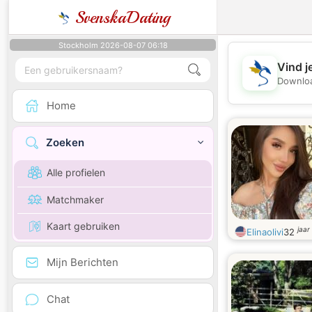
SvenskaDating
Stockholm 2026-08-07 06:18
Vind j
Downloa
Home
Zoeken
Alle profielen
Matchmaker
Kaart gebruiken
jaar
Elinaolivi
32
Mijn Berichten
Chat