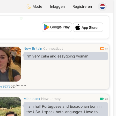
Mode
Inloggen
Registreren
💖
💕
New Britain
Connecticut
0.1
I’m very calm and easygoing woman
jaar oud
ey9273
52
Middlesex
New Jersey
0.8
I am half Portuguese and Ecuadorian born in
the USA. I speak both languages. I love to