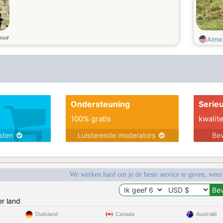
 oud
Alme
Ondersteuning
Serie
100% gratis
kwalite
nsten
Luisterende moderators
Bev
We werken hard om je de beste service te geven, wees
r land
Duitsland
Canada
Australië