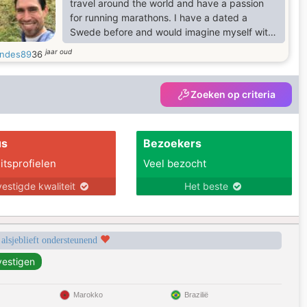
travel around the world and have a passion
for running marathons. I have a dated a
Swede before and would imagine myself with
a Swedish life partner. I love the culture and
jaar oud
ndes89
36
the country.
Zoeken op criteria
us
Bezoekers
itsprofielen
Veel bezocht
estigde kwaliteit
Het beste
 alsjeblieft ondersteunend
Marokko
Brazilië