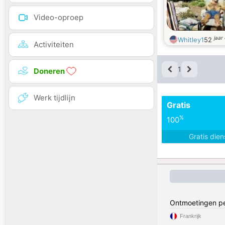
Video-oproep
jaar
Whitley1
52
Activiteiten
1
Doneren
Werk tijdlijn
Gratis
%
100
Gratis die
Ontmoetingen pe
Frankrijk