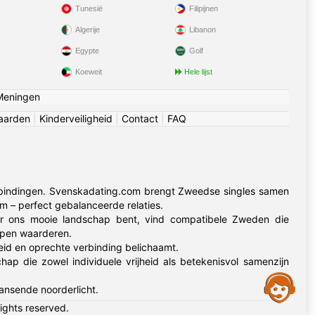
Tunesië
Filipijnen
Algerije
Libanon
Egypte
Golf
Koeweit
Hele lijst
Meningen
aarden
|
Kinderveiligheid
|
Contact
|
FAQ
bindingen. Svenskadating.com brengt Zweedse singles samen
m – perfect gebalanceerde relaties.
or ons mooie landschap bent, vind compatibele Zweden die
ppen waarderen.
eid en oprechte verbinding belichaamt.
 die zowel individuele vrijheid als betekenisvol samenzijn
Assistance
nsende noorderlicht.
rights reserved.