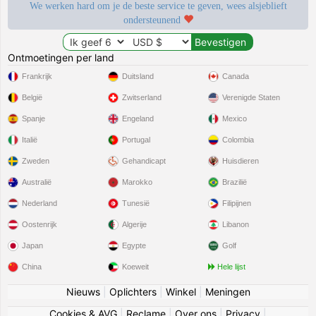
We werken hard om je de beste service te geven, wees alsjeblieft
ondersteunend
Ontmoetingen per land
Frankrijk
Duitsland
Canada
België
Zwitserland
Verenigde Staten
Spanje
Engeland
Mexico
Italië
Portugal
Colombia
Zweden
Gehandicapt
Huisdieren
Australië
Marokko
Brazilië
Nederland
Tunesië
Filipijnen
Oostenrijk
Algerije
Libanon
Japan
Egypte
Golf
China
Koeweit
Hele lijst
Nieuws
|
Oplichters
|
Winkel
|
Meningen
Cookies & AVG
|
Reclame
|
Over ons
|
Privacy
|