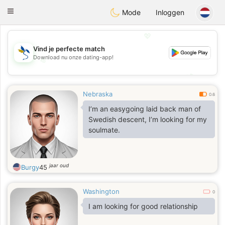
SvenskaDating
Toggle
Mode
Inloggen
navigation
💖
Vind je perfecte match
Download nu onze dating-app!
💖
💕
💕
Nebraska
0.6
I’m an easygoing laid back man of
Swedish descent, I’m looking for my
soulmate.
jaar oud
Burgy
45
Washington
0
I am looking for good relationship