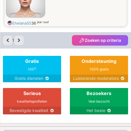
jaar oud
Ehelana55
36
1
Zoeken op criteria
Gratis
Ondersteuning
%
100
100% gratis
Gratis diensten
Luisterende moderators
Serieus
Bezoekers
kwaliteitsprofielen
Veel bezocht
Bevestigde kwaliteit
Het beste