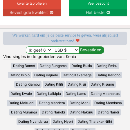
kwaliteitsprofielen
Veel bezocht
Bevestigde kwaliteit
Het beste
We werken hard om je de beste service te geven, wees alsjeblieft
ondersteunend
Vind singles in de gebieden van: Kenia
Dating Bomet
Dating Bungoma
Dating Busia
Dating Embu
Dating Isiolo
Dating Kajiado
Dating Kakamega
Dating Kericho
Dating Kiambu
Dating Kilifi
Dating Kisii
Dating Kisumu
Dating Kwale
Dating Laikipia
Dating Lamu
Dating Machakos
Dating Makueni
Dating Mandera
Dating Meru
Dating Mombasa
Dating Muranga
Dating Nairobi
Dating Nakuru
Dating Nandi
Dating Nyandarua
Dating Nyeri
Dating Tharaka-Nithi