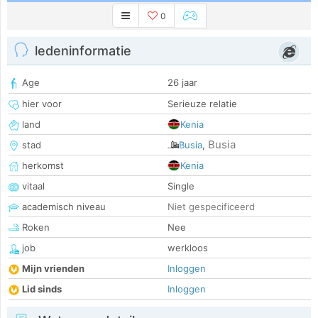
0
ledeninformatie
Age
26 jaar
hier voor
Serieuze relatie
land
Kenia
Busia
stad
Busia
,
herkomst
Kenia
vitaal
Single
academisch niveau
Niet gespecificeerd
Roken
Nee
job
werkloos
Mijn vrienden
Inloggen
Lid sinds
Inloggen