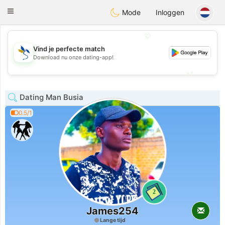
SvenskaDating
Toggle
Mode
Inloggen
navigation
💖
Vind je perfecte match
💖
Download nu onze dating-app!
💕
💕
Dating Man Busia
0.5/1
2
James254
Lange tijd