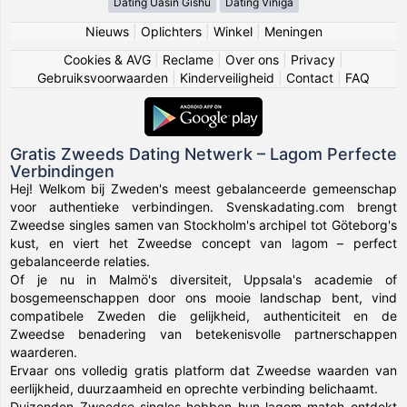
Dating Uasin Gishu
Dating Vihiga
Nieuws
|
Oplichters
|
Winkel
|
Meningen
Cookies & AVG
|
Reclame
|
Over ons
|
Privacy
|
Gebruiksvoorwaarden
|
Kinderveiligheid
|
Contact
|
FAQ
Gratis Zweeds Dating Netwerk – Lagom Perfecte
Verbindingen
Hej! Welkom bij Zweden's meest gebalanceerde gemeenschap
voor authentieke verbindingen. Svenskadating.com brengt
Zweedse singles samen van Stockholm's archipel tot Göteborg's
kust, en viert het Zweedse concept van lagom – perfect
gebalanceerde relaties.
Of je nu in Malmö's diversiteit, Uppsala's academie of
bosgemeenschappen door ons mooie landschap bent, vind
compatibele Zweden die gelijkheid, authenticiteit en de
Zweedse benadering van betekenisvolle partnerschappen
waarderen.
Ervaar ons volledig gratis platform dat Zweedse waarden van
eerlijkheid, duurzaamheid en oprechte verbinding belichaamt.
Duizenden Zweedse singles hebben hun lagom match ontdekt