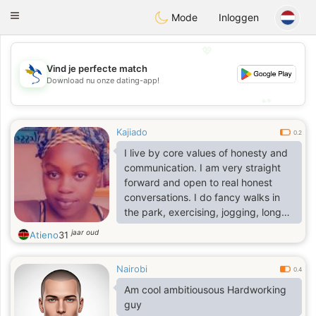
SvenskaDating
Toggle
Mode
Inloggen
navigation
💖
Vind je perfecte match
💖
Download nu onze dating-app!
💕
💕
Kajiado
0.2
I live by core values of honesty and
communication. I am very straight
forward and open to real honest
conversations. I do fancy walks in
the park, exercising, jogging, long
walks in the beach, pillow talks .am
jaar oud
Atieno
31
very understanding and loving. I am
reserved however am very
Nairobi
comfortable with my person .Don't
0.4
be fooled am very fun to be around.
Am cool ambitiousous Hardworking
.my sign languages are words of
guy
affirmation, acts of service, gifting