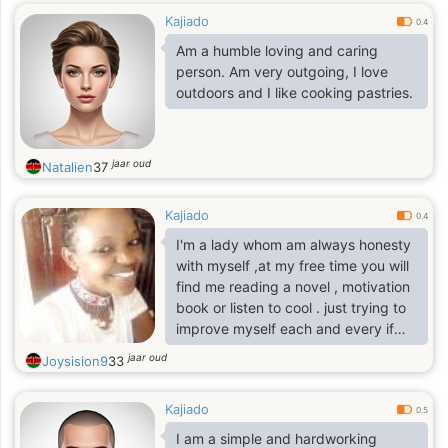
Kajiado
0.4
Am a humble loving and caring
person. Am very outgoing, I love
outdoors and I like cooking pastries.
jaar oud
Natalien
37
Kajiado
0.4
I'm a lady whom am always honesty
with myself ,at my free time you will
find me reading a novel , motivation
book or listen to cool . just trying to
improve myself each and every if
and it's making baby steps I really
jaar oud
Joysision9
33
appreciate on myself .
Kajiado
0.5
I am a simple and hardworking