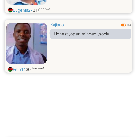
jaar oud
Eugenia27
31
Kajiado
0.4
Honest ,open minded ,social
jaar oud
Felix14
30