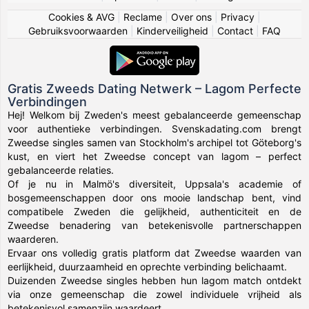
Cookies & AVG
|
Reclame
|
Over ons
|
Privacy
|
Gebruiksvoorwaarden
|
Kinderveiligheid
|
Contact
|
FAQ
Gratis Zweeds Dating Netwerk – Lagom Perfecte
Verbindingen
Hej! Welkom bij Zweden's meest gebalanceerde gemeenschap
voor authentieke verbindingen. Svenskadating.com brengt
Zweedse singles samen van Stockholm's archipel tot Göteborg's
kust, en viert het Zweedse concept van lagom – perfect
gebalanceerde relaties.
Of je nu in Malmö's diversiteit, Uppsala's academie of
bosgemeenschappen door ons mooie landschap bent, vind
compatibele Zweden die gelijkheid, authenticiteit en de
Zweedse benadering van betekenisvolle partnerschappen
waarderen.
Ervaar ons volledig gratis platform dat Zweedse waarden van
eerlijkheid, duurzaamheid en oprechte verbinding belichaamt.
Duizenden Zweedse singles hebben hun lagom match ontdekt
via onze gemeenschap die zowel individuele vrijheid als
betekenisvol samenzijn waardeert.