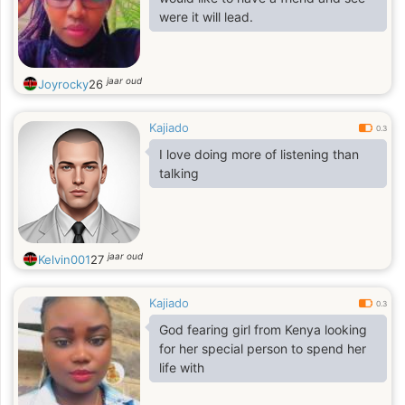
were it will lead.
jaar oud
Joyrocky
26
Kajiado
0.3
I love doing more of listening than
talking
jaar oud
Kelvin001
27
Kajiado
0.3
God fearing girl from Kenya looking
for her special person to spend her
life with