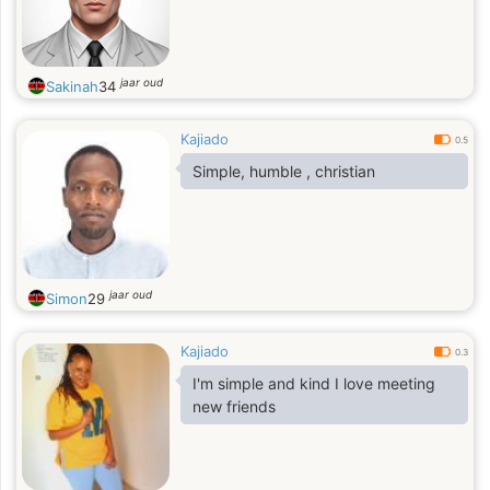
and quality time.
jaar oud
Sakinah
34
Kajiado
0.5
Simple, humble , christian
jaar oud
Simon
29
Kajiado
0.3
I'm simple and kind I love meeting
new friends