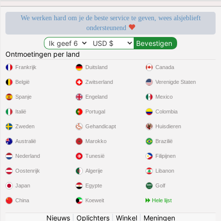
We werken hard om je de beste service te geven, wees alsjeblieft
ondersteunend
Ontmoetingen per land
Frankrijk
Duitsland
Canada
België
Zwitserland
Verenigde Staten
Spanje
Engeland
Mexico
Italië
Portugal
Colombia
Zweden
Gehandicapt
Huisdieren
Australië
Marokko
Brazilië
Nederland
Tunesië
Filipijnen
Oostenrijk
Algerije
Libanon
Japan
Egypte
Golf
China
Koeweit
Hele lijst
Nieuws
|
Oplichters
|
Winkel
|
Meningen