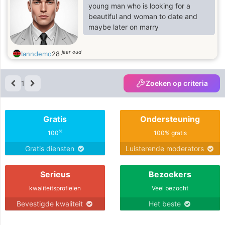
young man who is looking for a
beautiful and woman to date and
maybe later on marry
jaar oud
Ianndemo
28
1
Zoeken op criteria
Gratis
Ondersteuning
%
100
100% gratis
Gratis diensten
Luisterende moderators
Serieus
Bezoekers
kwaliteitsprofielen
Veel bezocht
Bevestigde kwaliteit
Het beste