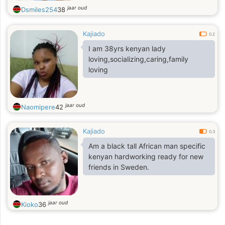
jaar oud
Dsmiles254
38
Kajiado
0.2
I am 38yrs kenyan lady
loving,socializing,caring,family
loving
jaar oud
Naomipere
42
Kajiado
0.3
Am a black tall African man specific
kenyan hardworking ready for new
friends in Sweden.
jaar oud
Kioko
36