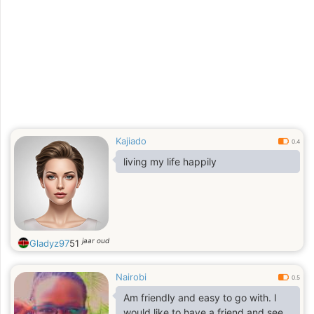
Kajiado
0.4
living my life happily
jaar oud
Gladyz97
51
Nairobi
0.5
Am friendly and easy to go with. I
would like to have a friend and see