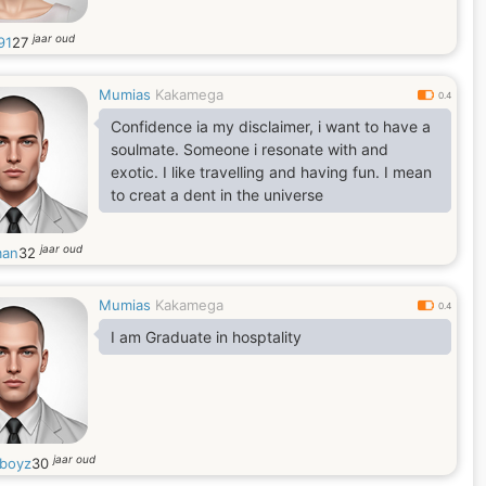
jaar oud
91
27
Mumias
Kakamega
0.4
Confidence ia my disclaimer, i want to have a
soulmate. Someone i resonate with and
exotic. I like travelling and having fun. I mean
to creat a dent in the universe
jaar oud
man
32
Mumias
Kakamega
0.4
I am Graduate in hosptality
jaar oud
boyz
30