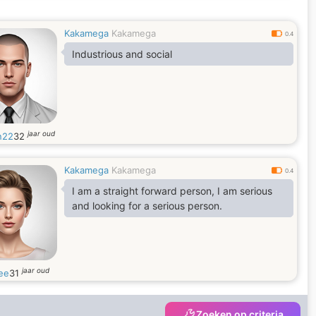
Kakamega
Kakamega
0.4
Industrious and social
jaar oud
n22
32
Kakamega
Kakamega
0.4
I am a straight forward person, I am serious
and looking for a serious person.
jaar oud
ee
31
Zoeken op criteria