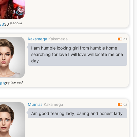
jaar oud
33
30
Kakamega
Kakamega
0.4
I am humble looking girl from humble home
searching for love I will love will locate me one
day
jaar oud
99
27
Mumias
Kakamega
0.3
Am good fearing lady, caring and honest lady