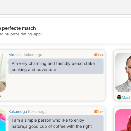
e perfecte match
💖
d nu onze dating-app!
💕
Mumias
Kakamega
0.5
Am very charming and friendly person.I like
cooking and adventure
d
Mash
Kakamega
Kakamega
0.4
I am a simple person who like to enjoy
nature,a good cup of coffee with the right