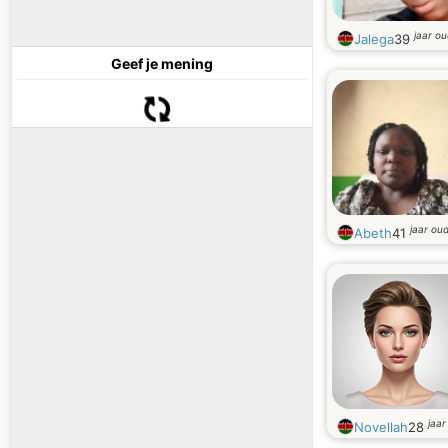
jaar o
Jalega
39
Geef je mening
jaar ou
Abeth
41
jaar
Novellah
28