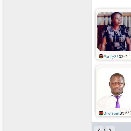
jaar
Purity33
32
jaa
Briojabali
33
1