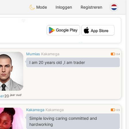
Mode
Inloggen
Registreren
💖
💕
Mumias
Kakamega
0.4
I am 20 years old ,I am trader
jaar oud
er
20
Kakamega
Kakamega
0.5
Simple loving caring committed and
hardworking