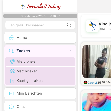
SvenskaDating
Stockholm 2026-08-08 10:57
Vind j
Downloa
Home
Zoeken
Alle profielen
Matchmaker
Kaart gebruiken
jaar ou
Cecil2
35
Mijn Berichten
Chat