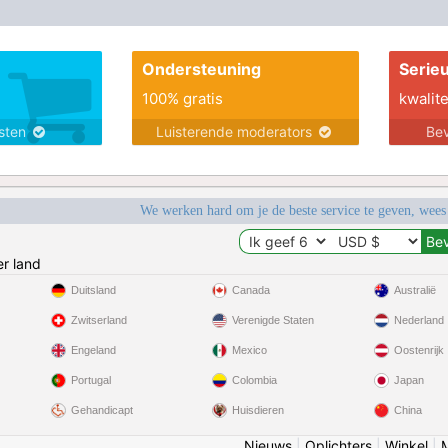
Ondersteuning
Serie
100% gratis
kwalite
nsten
Luisterende moderators
Bev
We werken hard om je de beste service te geven, wees
r land
Duitsland
Canada
Australië
Zwitserland
Verenigde Staten
Nederland
Engeland
Mexico
Oostenrijk
Portugal
Colombia
Japan
Gehandicapt
Huisdieren
China
Nieuws
|
Oplichters
|
Winkel
|