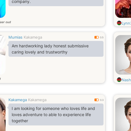
company.
jaar oud
Lynn
Mumias
Kakamega
0.5
Am hardworking lady honest submissive
caring lovely and trustworthy
d
Nash
Kakamega
Kakamega
0.3
I am looking for someone who loves life and
loves adventure to able to experience life
together