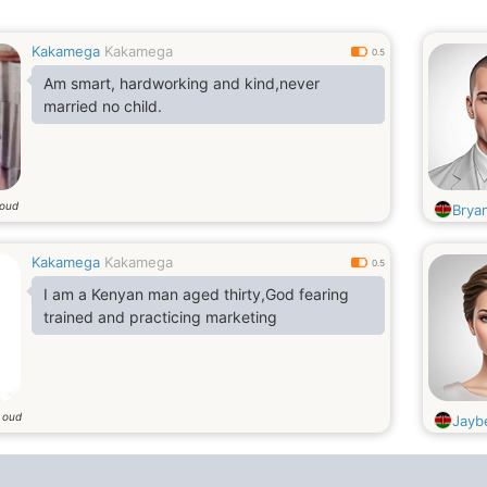
Kakamega
Kakamega
0.5
Am smart, hardworking and kind,never
married no child.
 oud
Brya
Kakamega
Kakamega
0.5
I am a Kenyan man aged thirty,God fearing
trained and practicing marketing
r oud
Jayb