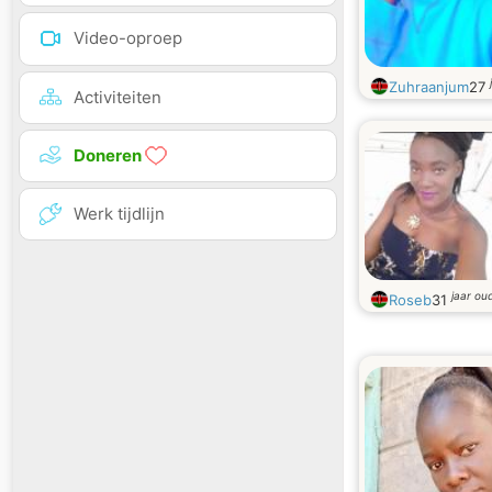
Video-oproep
Zuhraanjum
27
Activiteiten
Doneren
Werk tijdlijn
jaar ou
Roseb
31