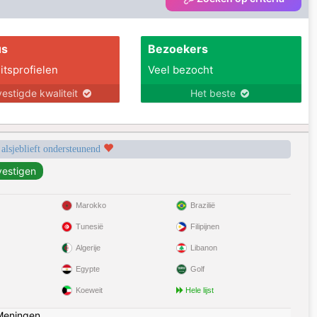
us
Bezoekers
itsprofielen
Veel bezocht
estigde kwaliteit
Het beste
 alsjeblieft ondersteunend
Marokko
Brazilië
Tunesië
Filipijnen
Algerije
Libanon
Egypte
Golf
Koeweit
Hele lijst
Meningen