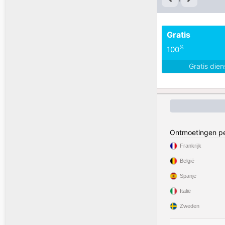
Gratis
%
100
Gratis die
Ontmoetingen pe
Frankrijk
België
Spanje
Italië
Zweden