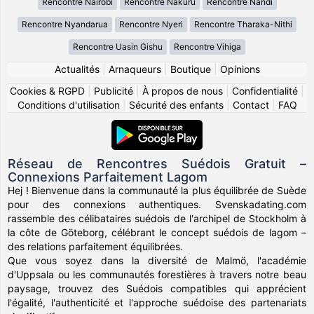
Rencontre Nairobi
Rencontre Nakuru
Rencontre Nandi
Rencontre Nyandarua
Rencontre Nyeri
Rencontre Tharaka-Nithi
Rencontre Uasin Gishu
Rencontre Vihiga
Actualités
|
Arnaqueurs
|
Boutique
|
Opinions
Cookies & RGPD
|
Publicité
|
À propos de nous
|
Confidentialité
|
Conditions d'utilisation
|
Sécurité des enfants
|
Contact
|
FAQ
Réseau de Rencontres Suédois Gratuit –
Connexions Parfaitement Lagom
Hej ! Bienvenue dans la communauté la plus équilibrée de Suède
pour des connexions authentiques. Svenskadating.com
rassemble des célibataires suédois de l'archipel de Stockholm à
la côte de Göteborg, célébrant le concept suédois de lagom –
des relations parfaitement équilibrées.
Que vous soyez dans la diversité de Malmö, l'académie
d'Uppsala ou les communautés forestières à travers notre beau
paysage, trouvez des Suédois compatibles qui apprécient
l'égalité, l'authenticité et l'approche suédoise des partenariats