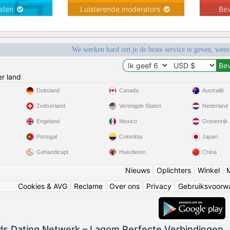
nsten
Luisterende moderators
Bev
We werken hard om je de beste service te geven, wees
r land
Duitsland
Canada
Australië
Zwitserland
Verenigde Staten
Nederland
Engeland
Mexico
Oostenrijk
Portugal
Colombia
Japan
Gehandicapt
Huisdieren
China
Nieuws
|
Oplichters
|
Winkel
|
Cookies & AVG
|
Reclame
|
Over ons
|
Privacy
|
Gebruiksvoorw
ds Dating Netwerk – Lagom Perfecte Verbindingen