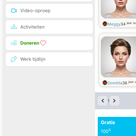
Video-oproep
jaar o
Meggy
34
Activiteiten
Doneren
Werk tijdlijn
jaar 
Domitila
36
1
Gratis
%
100