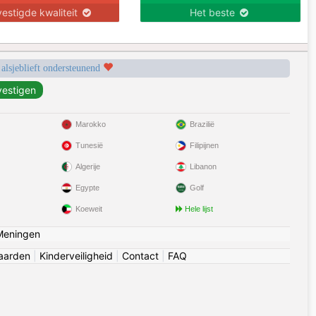
estigde kwaliteit
Het beste
 alsjeblieft ondersteunend
Marokko
Brazilië
Tunesië
Filipijnen
Algerije
Libanon
Egypte
Golf
Koeweit
Hele lijst
Meningen
aarden
|
Kinderveiligheid
|
Contact
|
FAQ