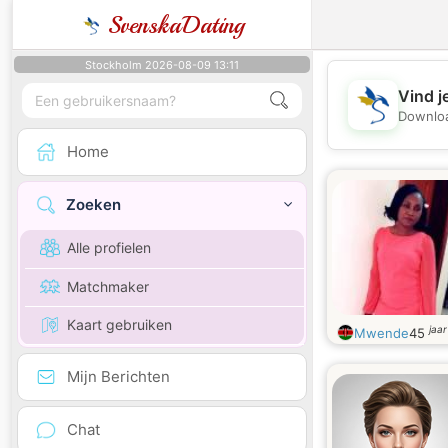
SvenskaDating
Stockholm 2026-08-09 13:11
Vind j
Downloa
Home
Zoeken
Alle profielen
Matchmaker
Kaart gebruiken
jaa
Mwende
45
Mijn Berichten
Chat