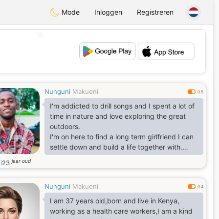
Mode
Inloggen
Registreren
💖
💕
Nunguni
Makueni
0.5
I'm addicted to drill songs and I spent a lot of
time in nature and love exploring the great
outdoors.
I'm on here to find a long term girlfriend I can
settle down and build a life together with.
I study during the night most of the times and
jaar oud
i
23
my schedule is pretty opposite to most
people so we'd be doing some long day
Nunguni
Makueni
distance chatting most of the time because
0.4
I'm currently finalising my degree course at
I am 37 years old,born and live in Kenya,
karatina University.
working as a health care workers,I am a kind
Instead of a boring ' I like soccer and also