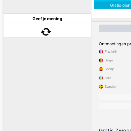
Gratis die
Geef je mening
Ontmoetingen pe
Frankrijk
België
Spanje
Italië
Zweden
Gratis Zwee