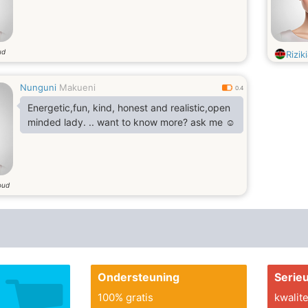
ud
Riziki
Nunguni
Makueni
0.4
Energetic,fun, kind, honest and realistic,open
minded lady. .. want to know more? ask me ☺️
oud
Ondersteuning
Serie
100% gratis
kwalite