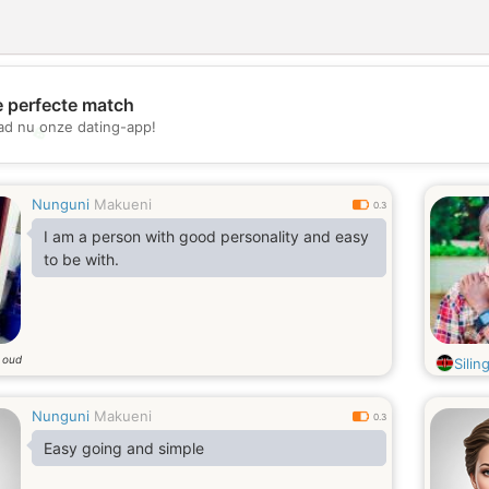
e perfecte match
d nu onze dating-app!
💖
💕
Nunguni
Makueni
0.3
I am a person with good personality and easy
to be with.
r oud
Siling
Nunguni
Makueni
0.3
Easy going and simple