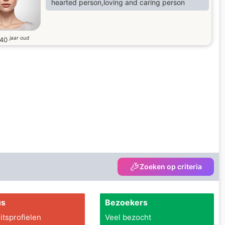
hearted person,loving and caring person
play ps5 ',
jaar oud
40
Zoeken op criteria
us
Bezoekers
itsprofielen
Veel bezocht