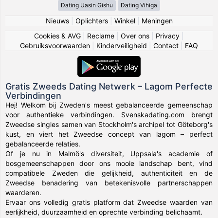
Dating Uasin Gishu
Dating Vihiga
Nieuws
|
Oplichters
|
Winkel
|
Meningen
Cookies & AVG
|
Reclame
|
Over ons
|
Privacy
|
Gebruiksvoorwaarden
|
Kinderveiligheid
|
Contact
|
FAQ
Gratis Zweeds Dating Netwerk – Lagom Perfecte
Verbindingen
Hej! Welkom bij Zweden's meest gebalanceerde gemeenschap
voor authentieke verbindingen. Svenskadating.com brengt
Zweedse singles samen van Stockholm's archipel tot Göteborg's
kust, en viert het Zweedse concept van lagom – perfect
gebalanceerde relaties.
Of je nu in Malmö's diversiteit, Uppsala's academie of
bosgemeenschappen door ons mooie landschap bent, vind
compatibele Zweden die gelijkheid, authenticiteit en de
Zweedse benadering van betekenisvolle partnerschappen
waarderen.
Ervaar ons volledig gratis platform dat Zweedse waarden van
eerlijkheid, duurzaamheid en oprechte verbinding belichaamt.