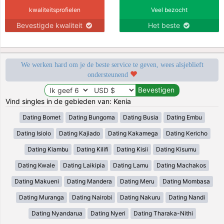
kwaliteitsprofielen
Veel bezocht
Bevestigde kwaliteit
Het beste
We werken hard om je de beste service te geven, wees alsjeblieft
ondersteunend
Vind singles in de gebieden van: Kenia
Dating Bomet
Dating Bungoma
Dating Busia
Dating Embu
Dating Isiolo
Dating Kajiado
Dating Kakamega
Dating Kericho
Dating Kiambu
Dating Kilifi
Dating Kisii
Dating Kisumu
Dating Kwale
Dating Laikipia
Dating Lamu
Dating Machakos
Dating Makueni
Dating Mandera
Dating Meru
Dating Mombasa
Dating Muranga
Dating Nairobi
Dating Nakuru
Dating Nandi
Dating Nyandarua
Dating Nyeri
Dating Tharaka-Nithi