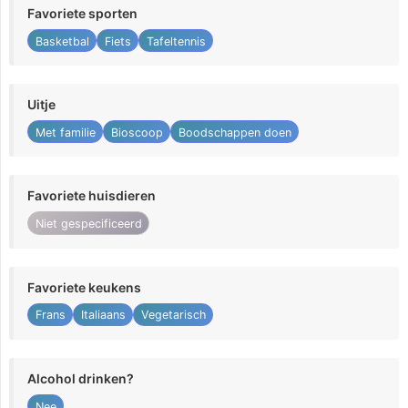
Favoriete sporten
Basketbal
Fiets
Tafeltennis
Uitje
Met familie
Bioscoop
Boodschappen doen
Favoriete huisdieren
Niet gespecificeerd
Favoriete keukens
Frans
Italiaans
Vegetarisch
Alcohol drinken?
Nee