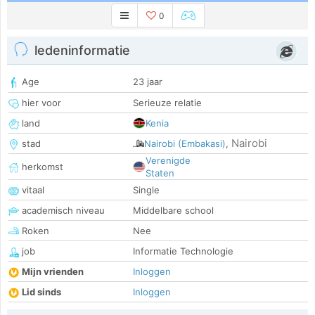
0
ledeninformatie
Age
23 jaar
hier voor
Serieuze relatie
land
Kenia
Nairobi
stad
Nairobi (Embakasi)
,
Verenigde
herkomst
Staten
vitaal
Single
academisch niveau
Middelbare school
Roken
Nee
job
Informatie Technologie
Mijn vrienden
Inloggen
Lid sinds
Inloggen