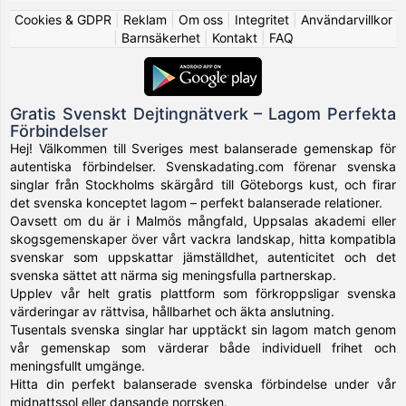
Cookies & GDPR
|
Reklam
|
Om oss
|
Integritet
|
Användarvillkor
|
Barnsäkerhet
|
Kontakt
|
FAQ
Gratis Svenskt Dejtingnätverk – Lagom Perfekta
Förbindelser
Hej! Välkommen till Sveriges mest balanserade gemenskap för
autentiska förbindelser. Svenskadating.com förenar svenska
singlar från Stockholms skärgård till Göteborgs kust, och firar
det svenska konceptet lagom – perfekt balanserade relationer.
Oavsett om du är i Malmös mångfald, Uppsalas akademi eller
skogsgemenskaper över vårt vackra landskap, hitta kompatibla
svenskar som uppskattar jämställdhet, autenticitet och det
svenska sättet att närma sig meningsfulla partnerskap.
Upplev vår helt gratis plattform som förkroppsligar svenska
värderingar av rättvisa, hållbarhet och äkta anslutning.
Tusentals svenska singlar har upptäckt sin lagom match genom
vår gemenskap som värderar både individuell frihet och
meningsfullt umgänge.
Hitta din perfekt balanserade svenska förbindelse under vår
midnattssol eller dansande norrsken.