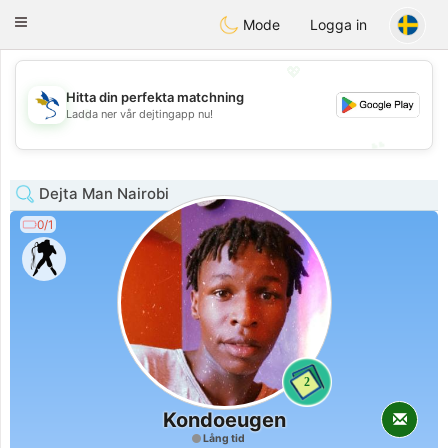
SvenskaDating
Toggle
Mode
Logga in
navigation
💖
Hitta din perfekta matchning
💖
Ladda ner vår dejtingapp nu!
💕
💕
Dejta Man Nairobi
0/1
2
Kondoeugen
Lång tid