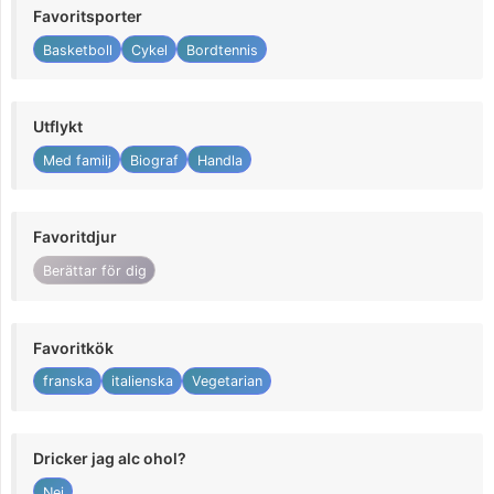
Favoritsporter
Basketboll
Cykel
Bordtennis
Utflykt
Med familj
Biograf
Handla
Favoritdjur
Berättar för dig
Favoritkök
franska
italienska
Vegetarian
Dricker jag alc ohol?
Nej