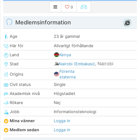
0
Medlemsinformation
Age
23 år gammal
Här för
Allvarligt förhållande
Land
Kenya
Nairobi
Stad
Nairobi (Embakasi)
,
Förenta
Origins
staterna
Civil status
Single
Akademisk nivå
Högstadiet
Rökare
Nej
Jobb
Informationsteknologi
Mina vänner
Logga in
Medlem sedan
Logga in