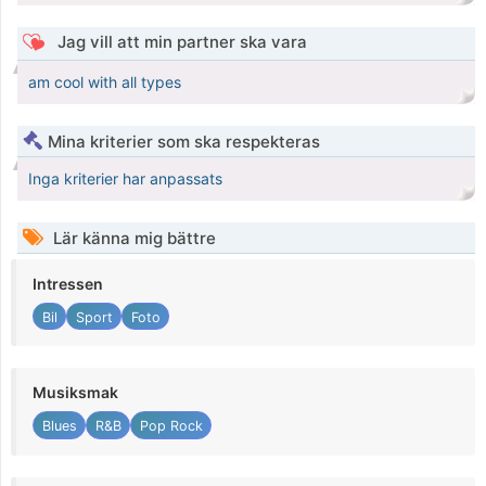
Jag vill att min partner ska vara
am cool with all types
Mina kriterier som ska respekteras
Inga kriterier har anpassats
Lär känna mig bättre
Intressen
Bil
Sport
Foto
Musiksmak
Blues
R&B
Pop Rock