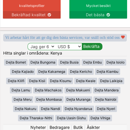
kvalitetsprofiler
Mycket besökt
Bekräftad kvalitet
Det bästa
Vi arbetar hårt för att ge dig den bästa servicen, var snäll och stöd oss
Hitta singlar i områdena: Kenya
Dejta Bomet
Dejta Bungoma
Dejta Busia
Dejta Embu
Dejta Isiolo
Dejta Kajiado
Dejta Kakamega
Dejta Kericho
Dejta Kiambu
Dejta Kilifi
Dejta Kisii
Dejta Kisumu
Dejta Kwale
Dejta Laikipia
Dejta Lamu
Dejta Machakos
Dejta Makueni
Dejta Mandera
Dejta Meru
Dejta Mombasa
Dejta Muranga
Dejta Nairobi
Dejta Nakuru
Dejta Nandi
Dejta Nyandarua
Dejta Nyeri
Dejta Tharaka-Nithi
Dejta Uasin Gishu
Dejta Vihiga
Nyheter
|
Bedragare
|
Butik
|
Åsikter