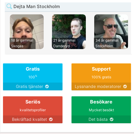
Dejta Man Stockholm
18 år gammal
21 år gammal
34 år gammal
Skogas
Danderyd
Stockholm
Gratis
Support
%
100
100% gratis
Gratis tjänster
Lyssnande moderatorer
Seriös
Besökare
kvalitetsprofiler
Mycket besökt
Bekräftad kvalitet
Det bästa