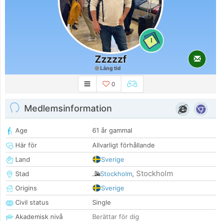
1
Zzzzzf
Lång tid
0
Medlemsinformation
Age
61 år gammal
Här för
Allvarligt förhållande
Land
Sverige
Stockholm
Stad
Stockholm
,
Origins
Sverige
Civil status
Single
Akademisk nivå
Berättar för dig