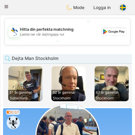
SvenskaDating
Toggle
Mode
Logga in
navigation
💖
💖
Hitta din perfekta matchning
Ladda ner vår dejtingapp nu!
💕
💕
Dejta Man Stockholm
51 år gammal
52 år gammal
67 år gammal
Sollentuna
Stockholm
Stockholm
0.5/1