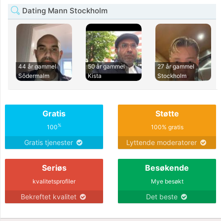
Dating Mann Stockholm
44 år gammel
50 år gammel
27 år gammel
Södermalm
Kista
Stockholm
Gratis
Støtte
%
100
100% gratis
Gratis tjenester
Lyttende moderatorer
Seriøs
Besøkende
kvalitetsprofiler
Mye besøkt
Bekreftet kvalitet
Det beste