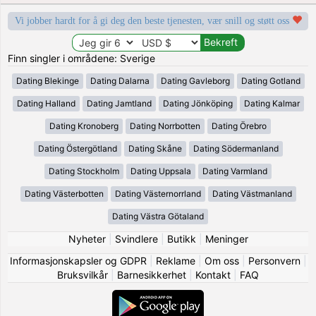
Vi jobber hardt for å gi deg den beste tjenesten, vær snill og støtt oss
Finn singler i områdene: Sverige
Dating Blekinge
Dating Dalarna
Dating Gavleborg
Dating Gotland
Dating Halland
Dating Jamtland
Dating Jönköping
Dating Kalmar
Dating Kronoberg
Dating Norrbotten
Dating Örebro
Dating Östergötland
Dating Skåne
Dating Södermanland
Dating Stockholm
Dating Uppsala
Dating Varmland
Dating Västerbotten
Dating Västernorrland
Dating Västmanland
Dating Västra Götaland
Nyheter
|
Svindlere
|
Butikk
|
Meninger
Informasjonskapsler og GDPR
|
Reklame
|
Om oss
|
Personvern
|
Bruksvilkår
|
Barnesikkerhet
|
Kontakt
|
FAQ