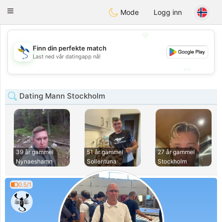
SvenskaDating
Toggle
Mode
Logg inn
navigation
💖
Finn din perfekte match
💖
Last ned vår datingapp nå!
💕
💕
Dating Mann Stockholm
39 år gammel
51 år gammel
27 år gammel
Nynaeshamn
Sollentuna
Stockholm
0.5/1