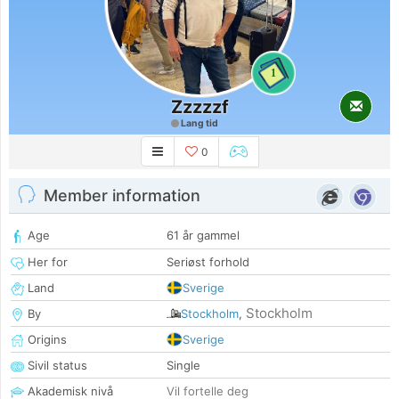
1
Zzzzzf
Lang tid
0
Member information
Age
61 år gammel
Her for
Seriøst forhold
Land
Sverige
Stockholm
By
Stockholm
,
Origins
Sverige
Sivil status
Single
Akademisk nivå
Vil fortelle deg