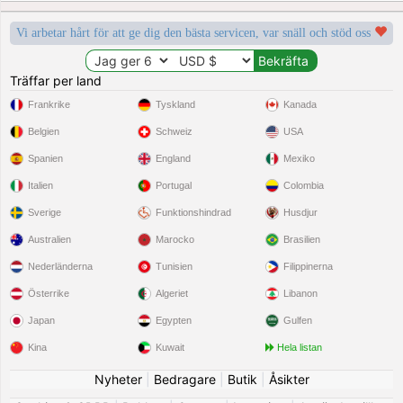
Vi arbetar hårt för att ge dig den bästa servicen, var snäll och stöd oss
Träffar per land
Frankrike
Tyskland
Kanada
Belgien
Schweiz
USA
Spanien
England
Mexiko
Italien
Portugal
Colombia
Sverige
Funktionshindrad
Husdjur
Australien
Marocko
Brasilien
Nederländerna
Tunisien
Filippinerna
Österrike
Algeriet
Libanon
Japan
Egypten
Gulfen
Kina
Kuwait
Hela listan
Nyheter
|
Bedragare
|
Butik
|
Åsikter