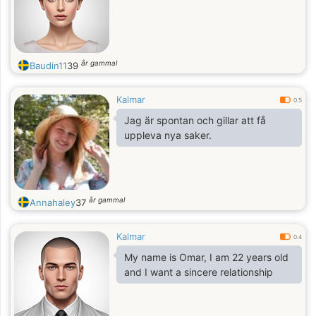
år gammal
Baudin11
39
Kalmar
0.5
Jag är spontan och gillar att få
uppleva nya saker.
år gammal
Annahaley
37
Kalmar
0.4
My name is Omar, I am 22 years old
and I want a sincere relationship