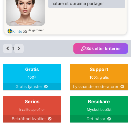
nature et qui aime partager
år gammal
Klinte
55
1
Sök efter kriterier
Gratis
Support
%
100
100% gratis
Gratis tjänster
Lyssnande moderatorer
Seriös
Besökare
kvalitetsprofiler
Mycket besökt
Bekräftad kvalitet
Det bästa