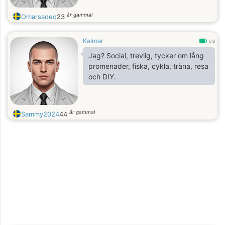
år gammal
Omarsadeq
23
Kalmar
0.8
Jag? Social, trevlig, tycker om lång
promenader, fiska, cykla, träna, resa
och DIY.
år gammal
Sammy2024
44