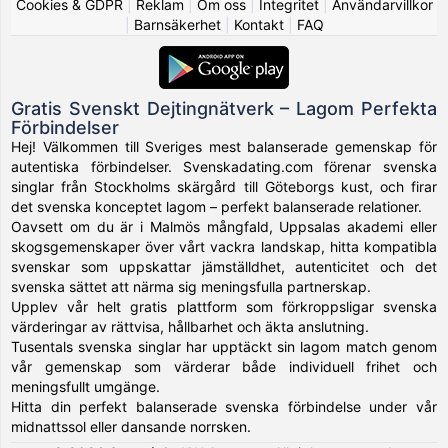
Cookies & GDPR
|
Reklam
|
Om oss
|
Integritet
|
Användarvillkor
|
Barnsäkerhet
|
Kontakt
|
FAQ
Gratis Svenskt Dejtingnätverk – Lagom Perfekta
Förbindelser
Hej! Välkommen till Sveriges mest balanserade gemenskap för
autentiska förbindelser. Svenskadating.com förenar svenska
singlar från Stockholms skärgård till Göteborgs kust, och firar
det svenska konceptet lagom – perfekt balanserade relationer.
Oavsett om du är i Malmös mångfald, Uppsalas akademi eller
skogsgemenskaper över vårt vackra landskap, hitta kompatibla
svenskar som uppskattar jämställdhet, autenticitet och det
svenska sättet att närma sig meningsfulla partnerskap.
Upplev vår helt gratis plattform som förkroppsligar svenska
värderingar av rättvisa, hållbarhet och äkta anslutning.
Tusentals svenska singlar har upptäckt sin lagom match genom
vår gemenskap som värderar både individuell frihet och
meningsfullt umgänge.
Hitta din perfekt balanserade svenska förbindelse under vår
midnattssol eller dansande norrsken.