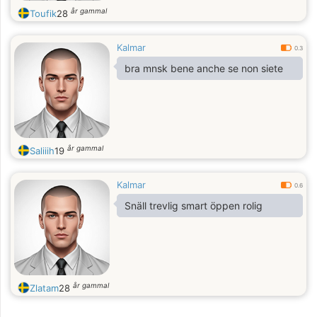
år gammal
Toufik
28
Kalmar
0.3
bra mnsk bene anche se non siete
år gammal
Saliiih
19
Kalmar
0.6
Snäll trevlig smart öppen rolig
år gammal
Zlatam
28