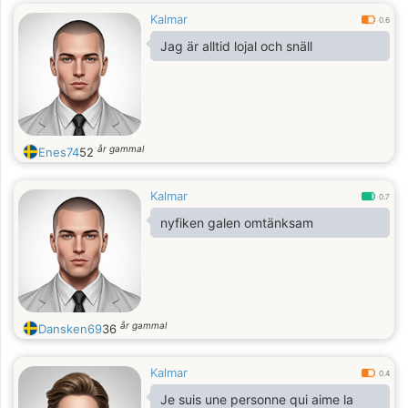
Kalmar
0.6
Jag är alltid lojal och snäll
år gammal
Enes74
52
Kalmar
0.7
nyfiken galen omtänksam
år gammal
Dansken69
36
Kalmar
0.4
Je suis une personne qui aime la