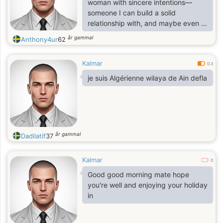
woman with sincere intentions—
someone I can build a solid
relationship with, and maybe even a
marriage. I want to spend my
år gammal
Anthony4ur
62
retirement years happy, peaceful,
and loved, with my soulmate by my
Kalmar
side. Someone I can grow with,
0.3
laugh with, and share life’s moments
je suis Algérienne wilaya de Ain defla
with
år gammal
Dadilatif
37
Kalmar
0
Good good morning mate hope
you're well and enjoying your holiday
in