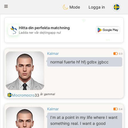
SvenskaDating
Toggle
Mode
Logga in
navigation
💖
Hitta din perfekta matchning
💖
Ladda ner vår dejtingapp nu!
💕
💕
Kalmar
0.3
normal fuerte hf hfj gdbx jgbcc
år gammal
Mocromocro
33
Kalmar
0.4
I’m at a point in my life where I want
something real. I want a good