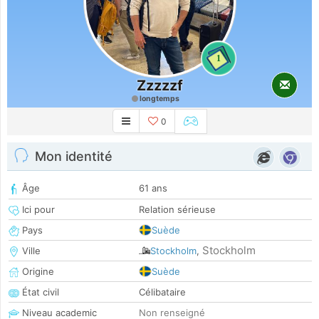
1
Zzzzzf
longtemps
0
Mon identité
Âge
61 ans
Ici pour
Relation sérieuse
Pays
Suède
Stockholm
Ville
Stockholm
,
Origine
Suède
État civil
Célibataire
Niveau academic
Non renseigné