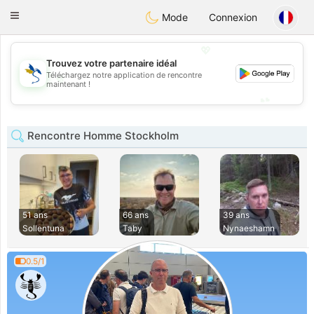
SvenskaDating
Toggle
Mode
Connexion
navigation
💖
Trouvez votre partenaire idéal
💖
Téléchargez notre application de rencontre
maintenant !
💕
💕
Rencontre Homme Stockholm
51 ans
66 ans
39 ans
Sollentuna
Taby
Nynaeshamn
0.5/1