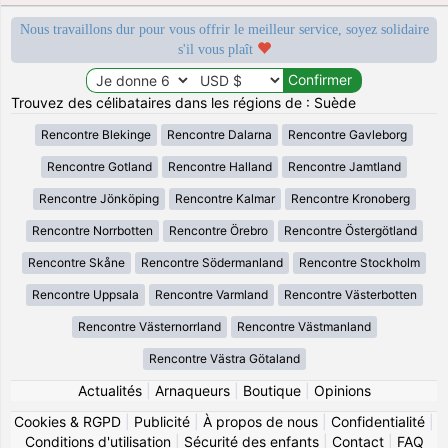
Nous travaillons dur pour vous offrir le meilleur service, soyez solidaire
s'il vous plaît
Trouvez des célibataires dans les régions de : Suède
Rencontre Blekinge
Rencontre Dalarna
Rencontre Gavleborg
Rencontre Gotland
Rencontre Halland
Rencontre Jamtland
Rencontre Jönköping
Rencontre Kalmar
Rencontre Kronoberg
Rencontre Norrbotten
Rencontre Örebro
Rencontre Östergötland
Rencontre Skåne
Rencontre Södermanland
Rencontre Stockholm
Rencontre Uppsala
Rencontre Varmland
Rencontre Västerbotten
Rencontre Västernorrland
Rencontre Västmanland
Rencontre Västra Götaland
Actualités
|
Arnaqueurs
|
Boutique
|
Opinions
Cookies & RGPD
|
Publicité
|
À propos de nous
|
Confidentialité
|
Conditions d'utilisation
|
Sécurité des enfants
|
Contact
|
FAQ