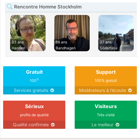
Rencontre Homme Stockholm
33 ans
66 ans
37 ans
Handen
Bandhagen
Södertälje
Gratuit
Support
%
100
100% gratuit
Services gratuits
Modérateurs à l'écoute
Sérieux
Visiteurs
profils de qualité
Très visité
Qualité confirmée
Le meilleur