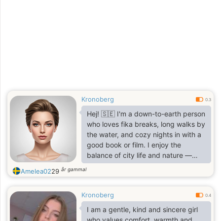
Kronoberg
0.3
Hej! 🇸🇪 I'm a down-to-earth person
who loves fika breaks, long walks by
the water, and cozy nights in with a
good book or film. I enjoy the
balance of city life and nature —
Stockholm’s energy is great, but
år gammal
Amelea02
29
nothing beats a weekend in the
archipelago or a hike up north. I
Kronoberg
value honesty, kindness, and a good
0.4
sense of humor (bonus points if you
I am a gentle, kind and sincere girl
laugh at dry or sarcastic jokes).
who values ​​comfort, warmth and