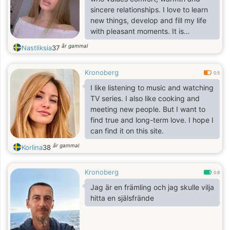
Looking for someone who’s open-
sincere relationships. I love to learn
minded, communicative, and ready
new things, develop and fill my life
to build something meaningful —
with pleasant moments. It is
whether it starts with
important for me to have a person
år gammal
Nastliksia
37
next to me with whom I can laugh,
support each other and simply enjoy
Kronoberg
life.
0.5
I like listening to music and watching
TV series. I also like cooking and
meeting new people. But I want to
find true and long-term love. I hope I
can find it on this site.
år gammal
Korlina
38
Kronoberg
0.8
Jag är en främling och jag skulle vilja
hitta en själsfrände