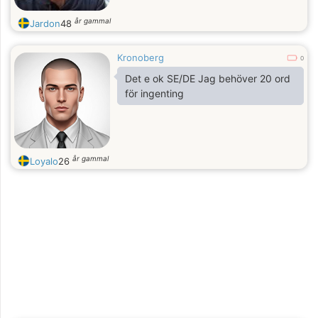
år gammal
Jardon
48
Kronoberg
0
Det e ok SE/DE Jag behöver 20 ord
för ingenting
år gammal
Loyalo
26