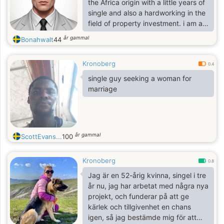
the Africa origin with a little years of
single and also a hardworking in the
field of property investment. i am a
light in the room whenever i settled
år gammal
Bonahwalt
44
in and i like to bring joy to the hearts
that are down and needs love as it's
Kronoberg
said that love is the key that opens
0.4
the door on everyone's heart. let's
single guy seeking a woman for
find this together since we have is
marriage
now to make the changes we have
always been dreaming of.
år gammal
ScottEvans...
100
Kronoberg
0.8
Jag är en 52-årig kvinna, singel i tre
år nu, jag har arbetat med några nya
projekt, och funderar på att ge
kärlek och tillgivenhet en chans
igen, så jag bestämde mig för att