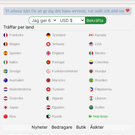
Vi arbetar hårt för att ge dig den bästa servicen, var snäll och stöd oss
Träffar per land
Frankrike
Tyskland
Kanada
Belgien
Schweiz
USA
Spanien
England
Mexiko
Italien
Portugal
Colombia
Sverige
Funktionshindrad
Husdjur
Australien
Marocko
Brasilien
Nederländerna
Tunisien
Filippinerna
Österrike
Algeriet
Libanon
Japan
Egypten
Gulfen
Kina
Kuwait
Hela listan
Nyheter
|
Bedragare
|
Butik
|
Åsikter