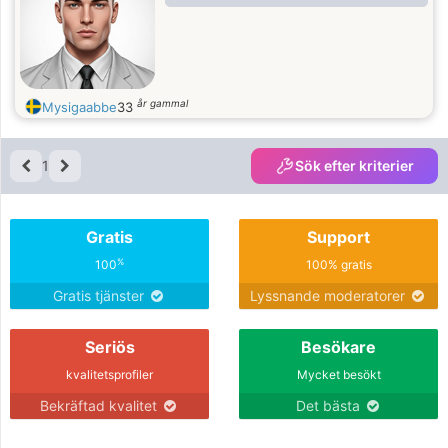
år gammal
Mysigaabbe
33
1
Sök efter kriterier
Gratis
Support
%
100
100% gratis
Gratis tjänster
Lyssnande moderatorer
Seriös
Besökare
kvalitetsprofiler
Mycket besökt
Bekräftad kvalitet
Det bästa