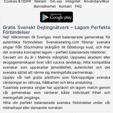
Cookies & GDPR
|
Reklam
|
Om oss
|
Integritet
|
Användarvillkor
|
Barnsäkerhet
|
Kontakt
|
FAQ
Gratis Svenskt Dejtingnätverk – Lagom Perfekta
Förbindelser
Hej! Välkommen till Sveriges mest balanserade gemenskap för
autentiska förbindelser. Svenskadating.com förenar svenska
singlar från Stockholms skärgård till Göteborgs kust, och firar
det svenska konceptet lagom – perfekt balanserade relationer.
Oavsett om du är i Malmös mångfald, Uppsalas akademi eller
skogsgemenskaper över vårt vackra landskap, hitta kompatibla
svenskar som uppskattar jämställdhet, autenticitet och det
svenska sättet att närma sig meningsfulla partnerskap.
Upplev vår helt gratis plattform som förkroppsligar svenska
värderingar av rättvisa, hållbarhet och äkta anslutning.
Tusentals svenska singlar har upptäckt sin lagom match genom
vår gemenskap som värderar både individuell frihet och
meningsfullt umgänge.
Hitta din perfekt balanserade svenska förbindelse under vår
midnattssol eller dansande norrsken.