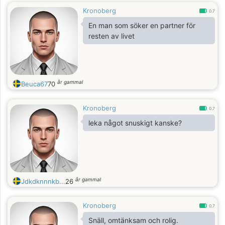
Kronoberg
0.7
En man som söker en partner för
resten av livet
år gammal
Beuca67
70
Kronoberg
0.7
leka något snuskigt kanske?
år gammal
Jdkdknnnkb...
26
Kronoberg
0.7
Snäll, omtänksam och rolig.