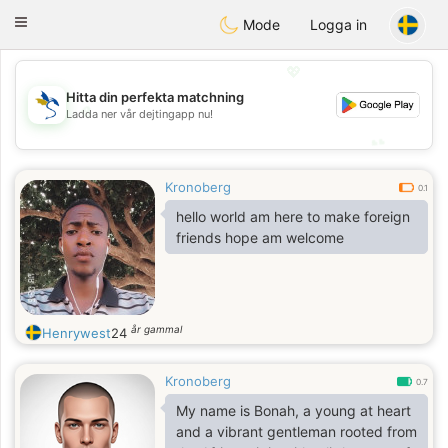
SvenskaDating
Toggle
Mode
Logga in
navigation
💖
Hitta din perfekta matchning
💖
Ladda ner vår dejtingapp nu!
💕
💕
Kronoberg
0.1
hello world am here to make foreign
friends hope am welcome
år gammal
Henrywest
24
Kronoberg
0.7
My name is Bonah, a young at heart
and a vibrant gentleman rooted from