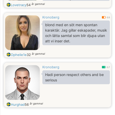
klicka mig in på den här sidan. Jag
år gammal
Lovetracy
54
kommer att vara här för att ta mig
tid att träffa någon som matchar min
Kronoberg
energi. Jag älskar naturen,
0.5
matlagning, måleri och tennis. Låt
blond med en söt men spontan
oss utforska resten tillsammans.
karaktär. Jag gillar eskapader, musik
och lätta samtal som blir djupa utan
att vi inser det.
år gammal
Ophelie1e
32
Kronoberg
0.7
Hadi person respect others and be
serious
år gammal
Hurghad
56