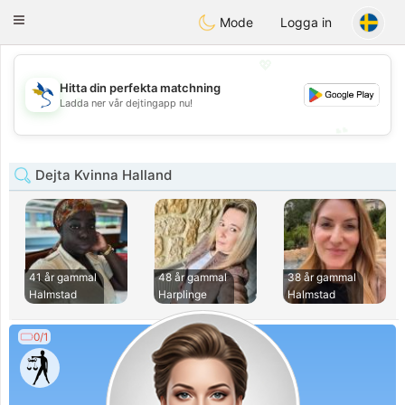
SvenskaDating
Toggle
Mode
Logga in
navigation
💖
Hitta din perfekta matchning
💖
Ladda ner vår dejtingapp nu!
💕
💕
Dejta Kvinna Halland
41 år gammal
48 år gammal
38 år gammal
Halmstad
Harplinge
Halmstad
0/1