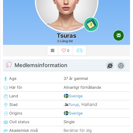
1
Tsuras
Lång tid
0
Medlemsinformation
Age
37 år gammal
Här för
Allvarligt förhållande
Land
Sverige
Halland
Stad
Torup
,
Origins
Sverige
Civil status
Single
Akademisk nivå
Berättar för dig