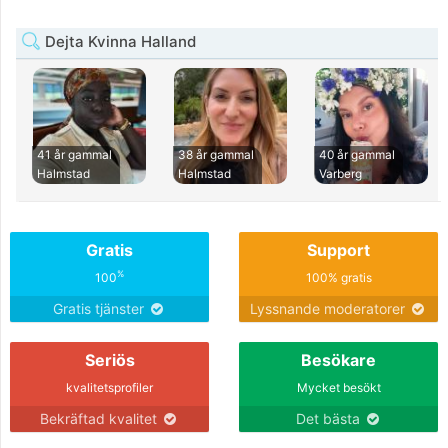
Dejta Kvinna Halland
41 år gammal
38 år gammal
40 år gammal
Halmstad
Halmstad
Varberg
Gratis
Support
%
100
100% gratis
Gratis tjänster
Lyssnande moderatorer
Seriös
Besökare
kvalitetsprofiler
Mycket besökt
Bekräftad kvalitet
Det bästa