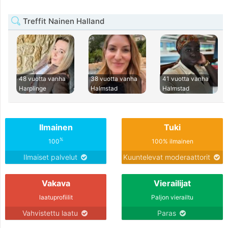
Treffit Nainen Halland
48 vuotta vanha
38 vuotta vanha
41 vuotta vanha
Harplinge
Halmstad
Halmstad
Ilmainen
Tuki
%
100
100% ilmainen
Ilmaiset palvelut
Kuuntelevat moderaattorit
Vakava
Vierailijat
laatuprofiilit
Paljon vierailtu
Vahvistettu laatu
Paras