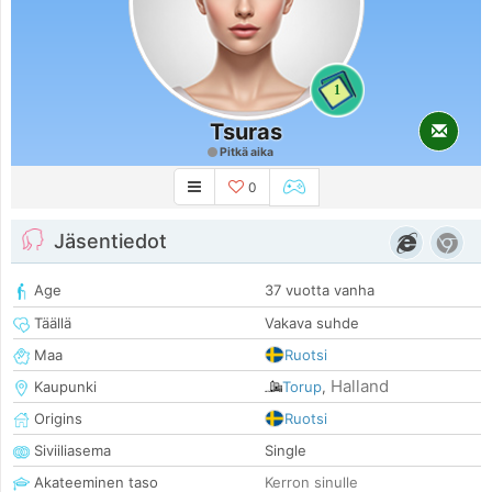
1
Tsuras
Pitkä aika
0
Jäsentiedot
Age
37 vuotta vanha
Täällä
Vakava suhde
Maa
Ruotsi
Halland
Kaupunki
Torup
,
Origins
Ruotsi
Siviiliasema
Single
Akateeminen taso
Kerron sinulle