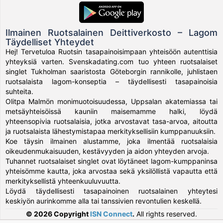
Ilmainen Ruotsalainen Deittiverkosto – Lagom
Täydelliset Yhteydet
Hej! Tervetuloa Ruotsin tasapainoisimpaan yhteisöön autenttisia
yhteyksiä varten. Svenskadating.com tuo yhteen ruotsalaiset
singlet Tukholman saaristosta Göteborgin rannikolle, juhlistaen
ruotsalaista lagom-konseptia – täydellisesti tasapainoisia
suhteita.
Olitpa Malmön monimuotoisuudessa, Uppsalan akatemiassa tai
metsäyhteisöissä kauniin maisemamme halki, löydä
yhteensopivia ruotsalaisia, jotka arvostavat tasa-arvoa, aitoutta
ja ruotsalaista lähestymistapaa merkityksellisiin kumppanuuksiin.
Koe täysin ilmainen alustamme, joka ilmentää ruotsalaisia
oikeudenmukaisuuden, kestävyyden ja aidon yhteyden arvoja.
Tuhannet ruotsalaiset singlet ovat löytäneet lagom-kumppaninsa
yhteisömme kautta, joka arvostaa sekä yksilöllistä vapautta että
merkityksellistä yhteenkuuluvuutta.
Löydä täydellisesti tasapainoinen ruotsalainen yhteytesi
keskiyön aurinkomme alla tai tanssivien revontulien keskellä.
© 2026 Copyright
ISN Connect
.
All rights reserved.