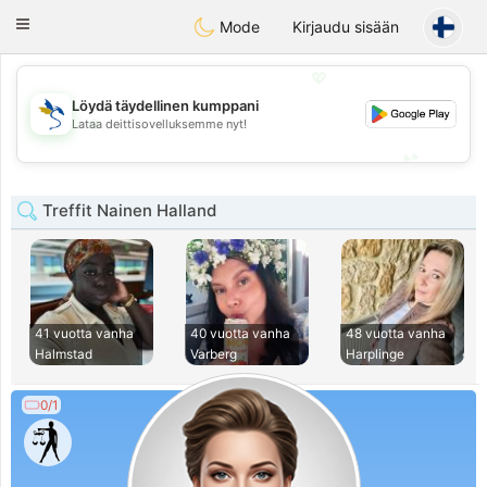
SvenskaDating
Toggle
Mode
Kirjaudu sisään
navigation
💖
Löydä täydellinen kumppani
💖
Lataa deittisovelluksemme nyt!
💕
💕
Treffit Nainen Halland
41 vuotta vanha
40 vuotta vanha
48 vuotta vanha
Halmstad
Varberg
Harplinge
0/1