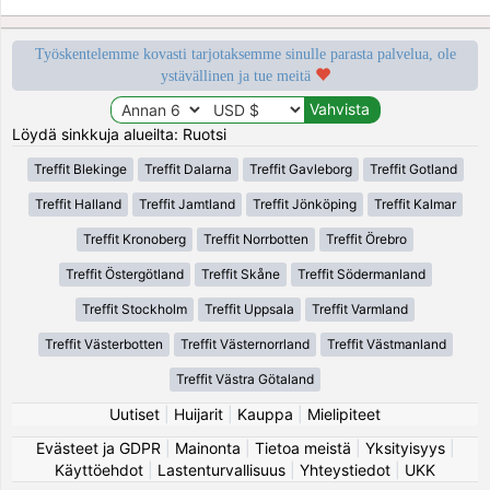
Työskentelemme kovasti tarjotaksemme sinulle parasta palvelua, ole
ystävällinen ja tue meitä
Löydä sinkkuja alueilta: Ruotsi
Treffit Blekinge
Treffit Dalarna
Treffit Gavleborg
Treffit Gotland
Treffit Halland
Treffit Jamtland
Treffit Jönköping
Treffit Kalmar
Treffit Kronoberg
Treffit Norrbotten
Treffit Örebro
Treffit Östergötland
Treffit Skåne
Treffit Södermanland
Treffit Stockholm
Treffit Uppsala
Treffit Varmland
Treffit Västerbotten
Treffit Västernorrland
Treffit Västmanland
Treffit Västra Götaland
Uutiset
|
Huijarit
|
Kauppa
|
Mielipiteet
Evästeet ja GDPR
|
Mainonta
|
Tietoa meistä
|
Yksityisyys
|
Käyttöehdot
|
Lastenturvallisuus
|
Yhteystiedot
|
UKK