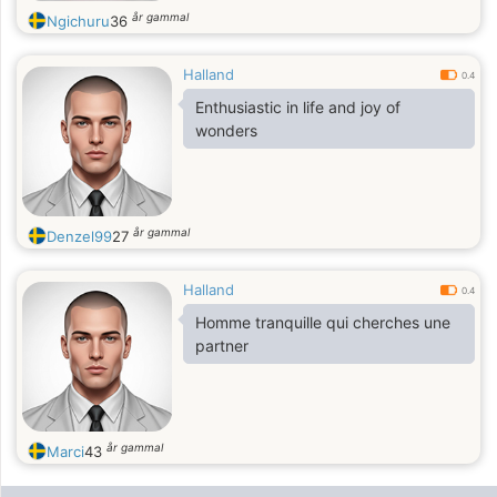
år gammal
Ngichuru
36
Halland
0.4
Enthusiastic in life and joy of
wonders
år gammal
Denzel99
27
Halland
0.4
Homme tranquille qui cherches une
partner
år gammal
Marci
43