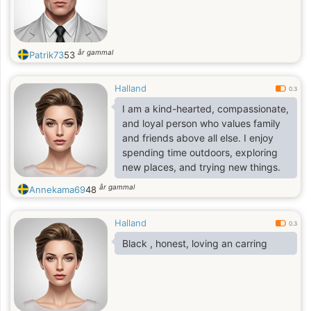
år gammal
Patrik73
53
Halland
0.3
I am a kind-hearted, compassionate,
and loyal person who values family
and friends above all else. I enjoy
spending time outdoors, exploring
new places, and trying new things.
år gammal
Annekama69
48
Halland
0.3
Black , honest, loving an carring