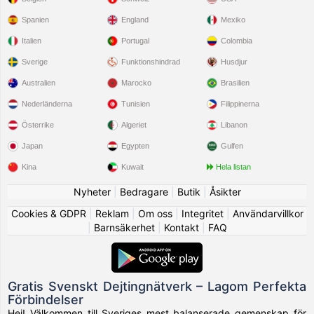
Spanien
England
Mexiko
Italien
Portugal
Colombia
Sverige
Funktionshindrad
Husdjur
Australien
Marocko
Brasilien
Nederländerna
Tunisien
Filippinerna
Österrike
Algeriet
Libanon
Japan
Egypten
Gulfen
Kina
Kuwait
Hela listan
Nyheter
|
Bedragare
|
Butik
|
Åsikter
Cookies & GDPR
|
Reklam
|
Om oss
|
Integritet
|
Användarvillkor
|
Barnsäkerhet
|
Kontakt
|
FAQ
Gratis Svenskt Dejtingnätverk – Lagom Perfekta
Förbindelser
Hej! Välkommen till Sveriges mest balanserade gemenskap för