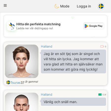
SvenskaDating
Toggle
Mode
Logga in
navigation
💖
Hitta din perfekta matchning
Ladda ner vår dejtingapp nu!
💖
💕
💕
Halland
0
Jag är en söt tjej som är singel och
vill hitta sin lycka. Jag kommer att
vara glad att hitta en självsäker man
som kommer att göra mig lycklig!
år gammal
Tsuras
37
Halland
0.8
Vänlig och snäll man.