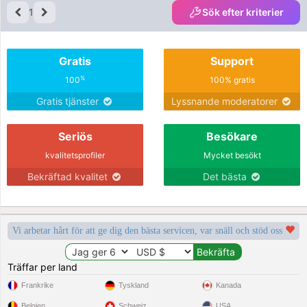
1
Sök efter kriterier
Gratis
Support
%
100
100% gratis
Gratis tjänster
Lyssnande moderatorer
Seriös
Besökare
kvalitetsprofiler
Mycket besökt
Bekräftad kvalitet
Det bästa
Vi arbetar hårt för att ge dig den bästa servicen, var snäll och stöd oss
Träffar per land
Frankrike
Tyskland
Kanada
Belgien
Schweiz
USA