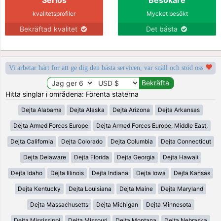
kvalitetsprofiler
Mycket besökt
Bekräftad kvalitet
Det bästa
Vi arbetar hårt för att ge dig den bästa servicen, var snäll och stöd oss
Hitta singlar i områdena: Förenta staterna
Dejta Alabama
Dejta Alaska
Dejta Arizona
Dejta Arkansas
Dejta Armed Forces Europe
Dejta Armed Forces Europe, Middle East,
Dejta California
Dejta Colorado
Dejta Columbia
Dejta Connecticut
Dejta Delaware
Dejta Florida
Dejta Georgia
Dejta Hawaii
Dejta Idaho
Dejta Illinois
Dejta Indiana
Dejta Iowa
Dejta Kansas
Dejta Kentucky
Dejta Louisiana
Dejta Maine
Dejta Maryland
Dejta Massachusetts
Dejta Michigan
Dejta Minnesota
Dejta Mississippi
Dejta Missouri
Dejta Montana
Dejta Nebraska