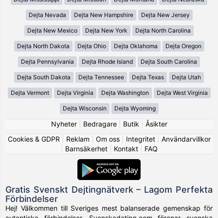
Dejta Nevada
Dejta New Hampshire
Dejta New Jersey
Dejta New Mexico
Dejta New York
Dejta North Carolina
Dejta North Dakota
Dejta Ohio
Dejta Oklahoma
Dejta Oregon
Dejta Pennsylvania
Dejta Rhode Island
Dejta South Carolina
Dejta South Dakota
Dejta Tennessee
Dejta Texas
Dejta Utah
Dejta Vermont
Dejta Virginia
Dejta Washington
Dejta West Virginia
Dejta Wisconsin
Dejta Wyoming
Nyheter
|
Bedragare
|
Butik
|
Åsikter
Cookies & GDPR
|
Reklam
|
Om oss
|
Integritet
|
Användarvillkor
|
Barnsäkerhet
|
Kontakt
|
FAQ
Gratis Svenskt Dejtingnätverk – Lagom Perfekta
Förbindelser
Hej! Välkommen till Sveriges mest balanserade gemenskap för
autentiska förbindelser. Svenskadating.com förenar svenska