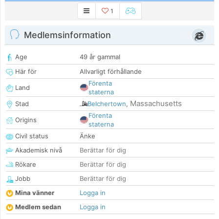
1
Medlemsinformation
Age
49 år gammal
Här för
Allvarligt förhållande
Förenta
Land
staterna
Massachusetts
Stad
Belchertown
,
Förenta
Origins
staterna
Civil status
Änke
Akademisk nivå
Berättar för dig
Rökare
Berättar för dig
Jobb
Berättar för dig
Mina vänner
Logga in
Medlem sedan
Logga in