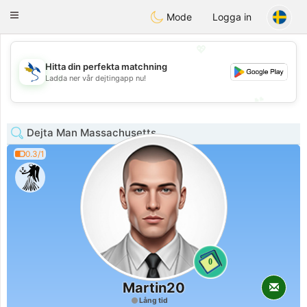
SvenskaDating
Toggle
Mode
Logga in
navigation
💖
Hitta din perfekta matchning
💖
Ladda ner vår dejtingapp nu!
💕
💕
Dejta Man Massachusetts
0.3/1
0
Martin20
Lång tid