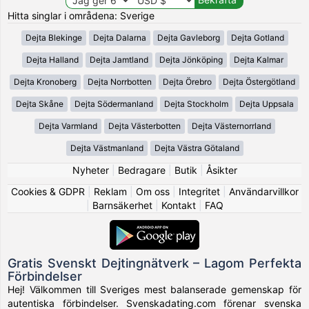
Hitta singlar i områdena: Sverige
Dejta Blekinge
Dejta Dalarna
Dejta Gavleborg
Dejta Gotland
Dejta Halland
Dejta Jamtland
Dejta Jönköping
Dejta Kalmar
Dejta Kronoberg
Dejta Norrbotten
Dejta Örebro
Dejta Östergötland
Dejta Skåne
Dejta Södermanland
Dejta Stockholm
Dejta Uppsala
Dejta Varmland
Dejta Västerbotten
Dejta Västernorrland
Dejta Västmanland
Dejta Västra Götaland
Nyheter
|
Bedragare
|
Butik
|
Åsikter
Cookies & GDPR
|
Reklam
|
Om oss
|
Integritet
|
Användarvillkor
|
Barnsäkerhet
|
Kontakt
|
FAQ
Gratis Svenskt Dejtingnätverk – Lagom Perfekta
Förbindelser
Hej! Välkommen till Sveriges mest balanserade gemenskap för
autentiska förbindelser. Svenskadating.com förenar svenska