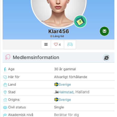
0
Klar456
Lång tid
4
Medlemsinformation
Age
30 år gammal
Här för
Allvarligt förhållande
Land
Sverige
Halland
Stad
Halmstad
,
Origins
Sverige
Civil status
Single
Akademisk nivå
Berättar för dig