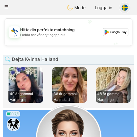
SvenskaDating
Toggle
Mode
Logga in
navigation
💖
Hitta din perfekta matchning
💖
Ladda ner vår dejtingapp nu!
💕
💕
Dejta Kvinna Halland
40 år gammal
38 år gammal
48 år gammal
Varberg
Halmstad
Harplinge
0.7/1