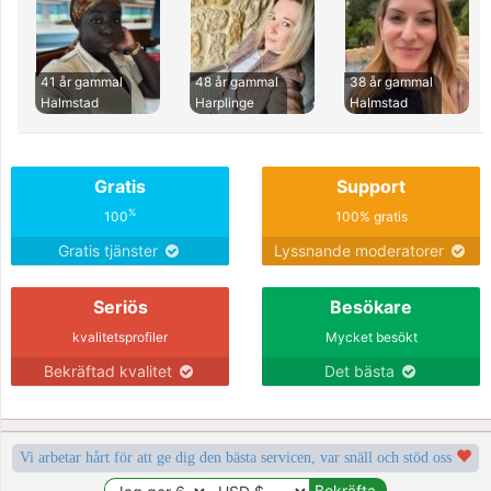
41 år gammal
48 år gammal
38 år gammal
Halmstad
Harplinge
Halmstad
Gratis
Support
%
100
100% gratis
Gratis tjänster
Lyssnande moderatorer
Seriös
Besökare
kvalitetsprofiler
Mycket besökt
Bekräftad kvalitet
Det bästa
Vi arbetar hårt för att ge dig den bästa servicen, var snäll och stöd oss