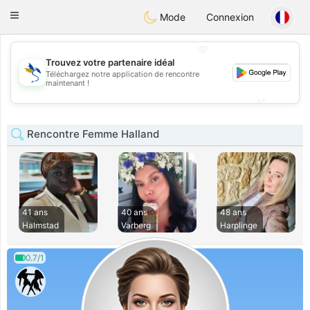
SvenskaDating
Toggle
Mode
Connexion
navigation
💖
Trouvez votre partenaire idéal
Téléchargez notre application de rencontre
💖
maintenant !
💕
💕
Rencontre Femme Halland
41 ans
40 ans
48 ans
Halmstad
Varberg
Harplinge
0.7/1