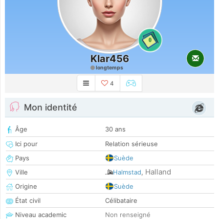
0
Klar456
longtemps
4
Mon identité
Âge
30 ans
Ici pour
Relation sérieuse
Pays
Suède
Halland
Ville
Halmstad
,
Origine
Suède
État civil
Célibataire
Niveau academic
Non renseigné