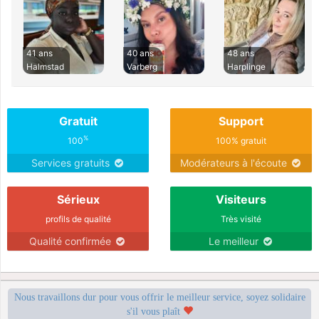
41 ans
40 ans
48 ans
Halmstad
Varberg
Harplinge
Gratuit
Support
%
100
100% gratuit
Services gratuits
Modérateurs à l'écoute
Sérieux
Visiteurs
profils de qualité
Très visité
Qualité confirmée
Le meilleur
Nous travaillons dur pour vous offrir le meilleur service, soyez solidaire
s'il vous plaît