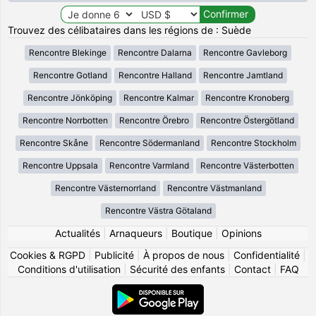
Trouvez des célibataires dans les régions de : Suède
Rencontre Blekinge
Rencontre Dalarna
Rencontre Gavleborg
Rencontre Gotland
Rencontre Halland
Rencontre Jamtland
Rencontre Jönköping
Rencontre Kalmar
Rencontre Kronoberg
Rencontre Norrbotten
Rencontre Örebro
Rencontre Östergötland
Rencontre Skåne
Rencontre Södermanland
Rencontre Stockholm
Rencontre Uppsala
Rencontre Varmland
Rencontre Västerbotten
Rencontre Västernorrland
Rencontre Västmanland
Rencontre Västra Götaland
Actualités
|
Arnaqueurs
|
Boutique
|
Opinions
Cookies & RGPD
|
Publicité
|
À propos de nous
|
Confidentialité
|
Conditions d'utilisation
|
Sécurité des enfants
|
Contact
|
FAQ