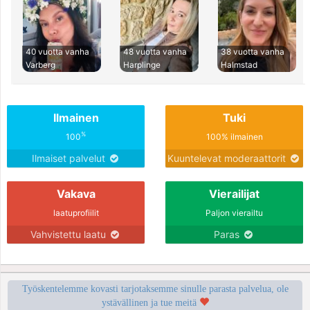
40 vuotta vanha
48 vuotta vanha
38 vuotta vanha
Varberg
Harplinge
Halmstad
Ilmainen
Tuki
%
100
100% ilmainen
Ilmaiset palvelut
Kuuntelevat moderaattorit
Vakava
Vierailijat
laatuprofiilit
Paljon vierailtu
Vahvistettu laatu
Paras
Työskentelemme kovasti tarjotaksemme sinulle parasta palvelua, ole
ystävällinen ja tue meitä