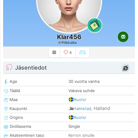
0
Klar456
Pitkä aika
4
Jäsentiedot
Age
30 vuotta vanha
Täällä
Vakava suhde
Maa
Ruotsi
Halland
Kaupunki
Halmstad
,
Origins
Ruotsi
Siviiliasema
Single
Akateeminen taso
Kerron sinulle