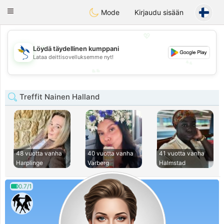
SvenskaDating
Toggle
Mode
Kirjaudu sisään
navigation
💖
💖
Löydä täydellinen kumppani
Lataa deittisovelluksemme nyt!
💕
💕
Treffit Nainen Halland
48 vuotta vanha
40 vuotta vanha
41 vuotta vanha
Harplinge
Varberg
Halmstad
0.7/1