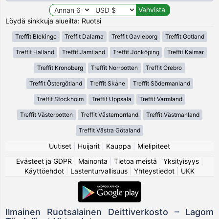
Löydä sinkkuja alueilta: Ruotsi
Treffit Blekinge
Treffit Dalarna
Treffit Gavleborg
Treffit Gotland
Treffit Halland
Treffit Jamtland
Treffit Jönköping
Treffit Kalmar
Treffit Kronoberg
Treffit Norrbotten
Treffit Örebro
Treffit Östergötland
Treffit Skåne
Treffit Södermanland
Treffit Stockholm
Treffit Uppsala
Treffit Varmland
Treffit Västerbotten
Treffit Västernorrland
Treffit Västmanland
Treffit Västra Götaland
Uutiset
|
Huijarit
|
Kauppa
|
Mielipiteet
Evästeet ja GDPR
|
Mainonta
|
Tietoa meistä
|
Yksityisyys
|
Käyttöehdot
|
Lastenturvallisuus
|
Yhteystiedot
|
UKK
Ilmainen Ruotsalainen Deittiverkosto – Lagom