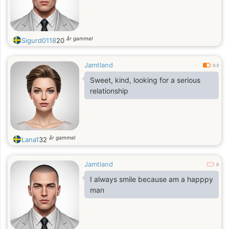
år gammel
Sigurd0118
20
Jamtland
0.3
Sweet, kind, looking for a serious
relationship
år gammel
Lana1
32
Jamtland
0
I always smile because am a happpy
man