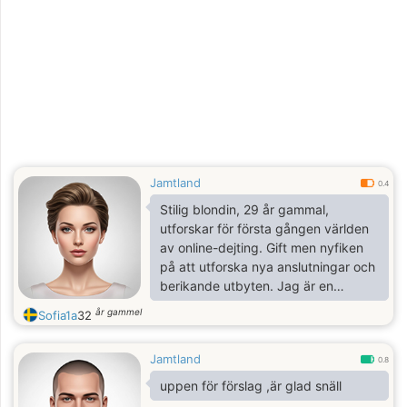
Jamtland
0.4
Stilig blondin, 29 år gammal,
utforskar för första gången världen
av online-dejting. Gift men nyfiken
på att utforska nya anslutningar och
berikande utbyten. Jag är en
passionerad själ som söker djupa
år gammel
Sofia1a
32
samtal, medhållande skratt och
kanske en samförstånd som övergår
Jamtland
konventionella gränser.
0.8
uppen för förslag ,är glad snäll