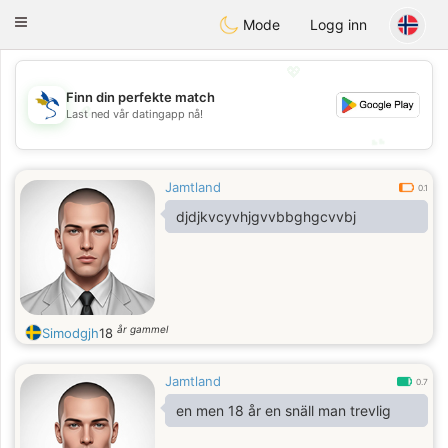
SvenskaDating
Toggle
Mode
Logg inn
navigation
💖
Finn din perfekte match
💖
Last ned vår datingapp nå!
💕
💕
Jamtland
0.1
djdjkvcyvhjgvvbbghgcvvbj
år gammel
Simodgjh
18
Jamtland
0.7
en men 18 år en snäll man trevlig