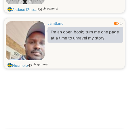
år gammel
Asdasd12ee...
34
Jamtland
0.4
I’m an open book; turn me one page
at a time to unravel my story.
år gammel
Husmolo
47