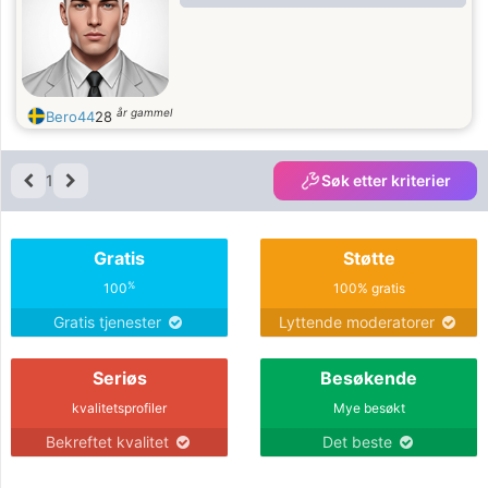
år gammel
Bero44
28
1
Søk etter kriterier
Gratis
Støtte
%
100
100% gratis
Gratis tjenester
Lyttende moderatorer
Seriøs
Besøkende
kvalitetsprofiler
Mye besøkt
Bekreftet kvalitet
Det beste