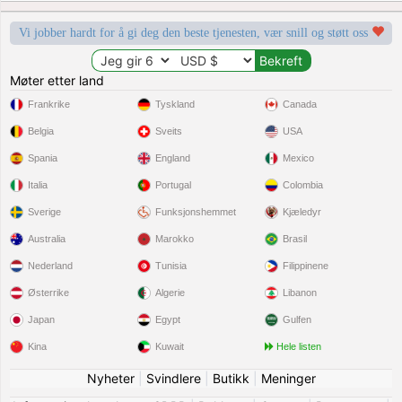
Vi jobber hardt for å gi deg den beste tjenesten, vær snill og støtt oss
Møter etter land
Frankrike
Tyskland
Canada
Belgia
Sveits
USA
Spania
England
Mexico
Italia
Portugal
Colombia
Sverige
Funksjonshemmet
Kjæledyr
Australia
Marokko
Brasil
Nederland
Tunisia
Filippinene
Østerrike
Algerie
Libanon
Japan
Egypt
Gulfen
Kina
Kuwait
Hele listen
Nyheter
|
Svindlere
|
Butikk
|
Meninger