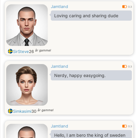
Jamtland
0.3
Loving caring and sharing dude
år gammel
SirSteve
26
Jamtland
0.3
Nerdy, happy easygoing.
år gammel
Simkasimi
30
Jamtland
0.3
Hello, I am bero the king of sweden