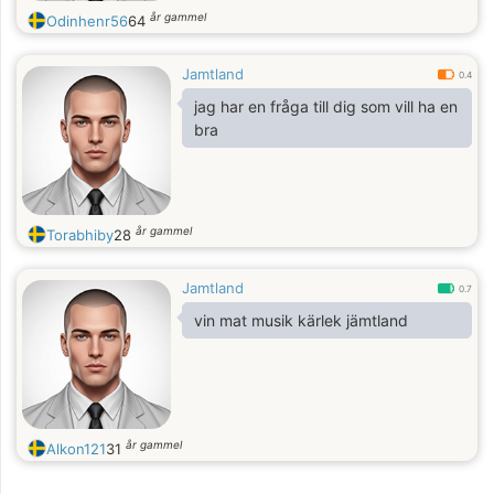
år gammel
Odinhenr56
64
Jamtland
0.4
jag har en fråga till dig som vill ha en
bra
år gammel
Torabhiby
28
Jamtland
0.7
vin mat musik kärlek jämtland
år gammel
Alkon121
31