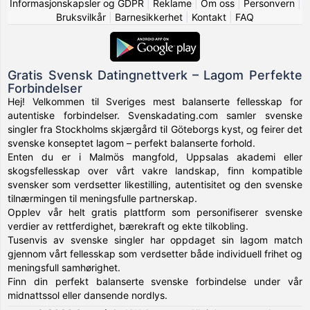
Informasjonskapsler og GDPR
|
Reklame
|
Om oss
|
Personvern
|
Bruksvilkår
|
Barnesikkerhet
|
Kontakt
|
FAQ
Gratis Svensk Datingnettverk – Lagom Perfekte
Forbindelser
Hej! Velkommen til Sveriges mest balanserte fellesskap for
autentiske forbindelser. Svenskadating.com samler svenske
singler fra Stockholms skjærgård til Göteborgs kyst, og feirer det
svenske konseptet lagom – perfekt balanserte forhold.
Enten du er i Malmös mangfold, Uppsalas akademi eller
skogsfellesskap over vårt vakre landskap, finn kompatible
svensker som verdsetter likestilling, autentisitet og den svenske
tilnærmingen til meningsfulle partnerskap.
Opplev vår helt gratis plattform som personifiserer svenske
verdier av rettferdighet, bærekraft og ekte tilkobling.
Tusenvis av svenske singler har oppdaget sin lagom match
gjennom vårt fellesskap som verdsetter både individuell frihet og
meningsfull samhørighet.
Finn din perfekt balanserte svenske forbindelse under vår
midnattssol eller dansende nordlys.