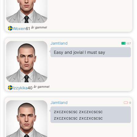
år gammel
Woxen
61
Jamtland
0.7
Easy and jovial I must say
år gammel
Izzykika
40
Jamtland
0
zxczxcscsc zxczxcscsc
zxczxcscsc zxczxcscsc