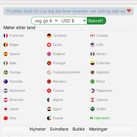
Vi jobber hardt for å gi deg den beste tjenesten, vær snill og støtt oss
Møter etter land
Frankrike
Tyskland
Canada
Belgia
Sveits
USA
Spania
England
Mexico
Italia
Portugal
Colombia
Sverige
Funksjonshemmet
Kjæledyr
Australia
Marokko
Brasil
Nederland
Tunisia
Filippinene
Østerrike
Algerie
Libanon
Japan
Egypt
Gulfen
Kina
Kuwait
Hele listen
Nyheter
|
Svindlere
|
Butikk
|
Meninger