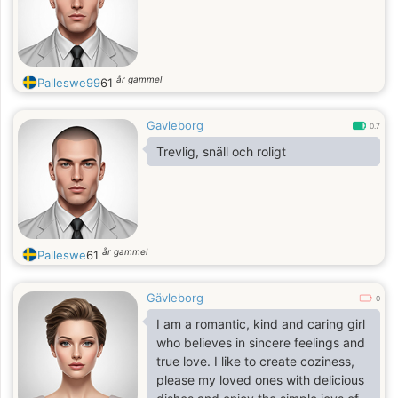
år gammel
Palleswe99
61
Gavleborg
0.7
Trevlig, snäll och roligt
år gammel
Palleswe
61
Gävleborg
0
I am a romantic, kind and caring girl
who believes in sincere feelings and
true love. I like to create coziness,
please my loved ones with delicious