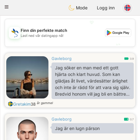
SvenskaDating
Toggle
Mode
Logg inn
navigation
💖
Finn din perfekte match
💖
Last ned vår datingapp nå!
💕
💕
Gavleborg
0.9
Jag söker en man med ett gott
hjärta och klart huvud. Som kan
glädjas åt livet, värdesätter ärlighet
och inte är rädd för att vara sig själv.
Bredvid honom vill jag bli en bättre
version av mig själv. Utan spel, utan
år gammel
Gretakim
38
falskhet. Bara en äkta människa för
äkta relationer.
Gavleborg
0.7
Jag är en lugn pärson