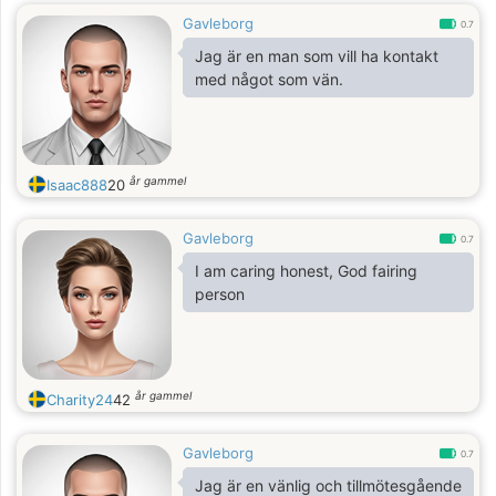
Gavleborg
0.7
Jag är en man som vill ha kontakt
med något som vän.
år gammel
Isaac888
20
Gavleborg
0.7
I am caring honest, God fairing
person
år gammel
Charity24
42
Gavleborg
0.7
Jag är en vänlig och tillmötesgående