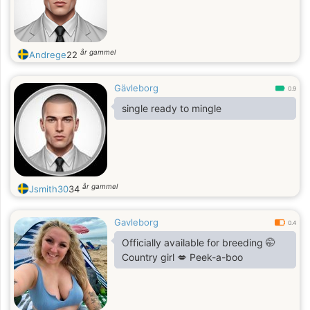
år gammel
Andrege
22
Gävleborg
0.9
single ready to mingle
år gammel
Jsmith30
34
Gavleborg
0.4
Officially available for breeding 🤭
Country girl 💋 Peek-a-boo