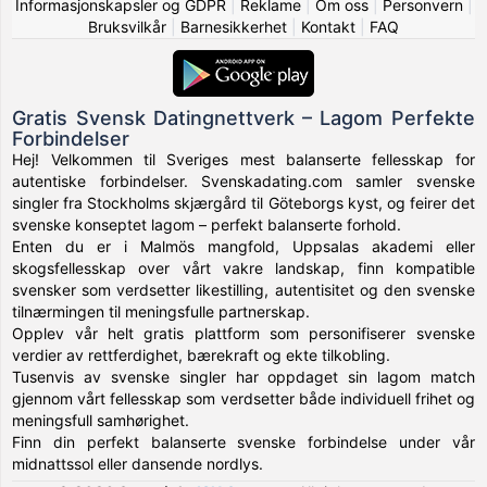
Informasjonskapsler og GDPR
|
Reklame
|
Om oss
|
Personvern
|
Bruksvilkår
|
Barnesikkerhet
|
Kontakt
|
FAQ
Gratis Svensk Datingnettverk – Lagom Perfekte
Forbindelser
Hej! Velkommen til Sveriges mest balanserte fellesskap for
autentiske forbindelser. Svenskadating.com samler svenske
singler fra Stockholms skjærgård til Göteborgs kyst, og feirer det
svenske konseptet lagom – perfekt balanserte forhold.
Enten du er i Malmös mangfold, Uppsalas akademi eller
skogsfellesskap over vårt vakre landskap, finn kompatible
svensker som verdsetter likestilling, autentisitet og den svenske
tilnærmingen til meningsfulle partnerskap.
Opplev vår helt gratis plattform som personifiserer svenske
verdier av rettferdighet, bærekraft og ekte tilkobling.
Tusenvis av svenske singler har oppdaget sin lagom match
gjennom vårt fellesskap som verdsetter både individuell frihet og
meningsfull samhørighet.
Finn din perfekt balanserte svenske forbindelse under vår
midnattssol eller dansende nordlys.