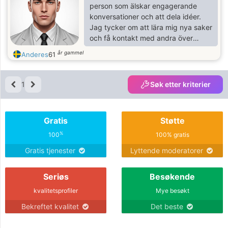
person som älskar engagerande
konversationer och att dela idéer.
Jag tycker om att lära mig nya saker
och få kontakt med andra över
gemensamma intressen.
år gammel
Anderes
61
1
Søk etter kriterier
Gratis
Støtte
%
100
100% gratis
Gratis tjenester
Lyttende moderatorer
Seriøs
Besøkende
kvalitetsprofiler
Mye besøkt
Bekreftet kvalitet
Det beste