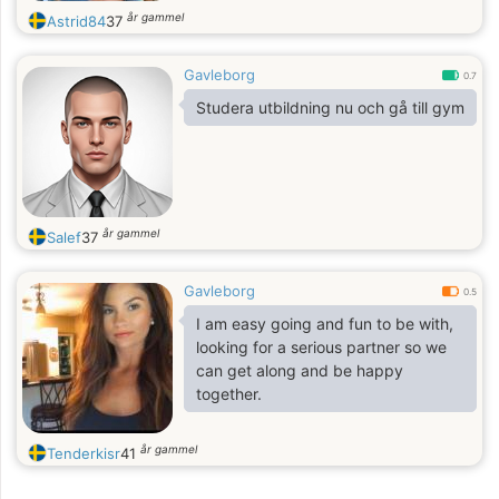
år gammel
Astrid84
37
Gavleborg
0.7
Studera utbildning nu och gå till gym
år gammel
Salef
37
Gavleborg
0.5
I am easy going and fun to be with,
looking for a serious partner so we
can get along and be happy
together.
år gammel
Tenderkisr
41