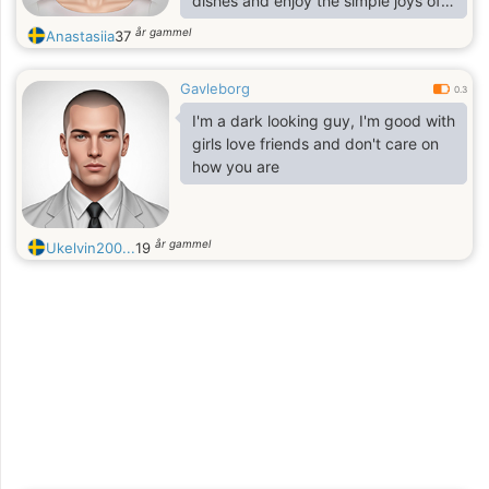
dishes and enjoy the simple joys of
life. In my free time I watch TV
år gammel
Anastasiia
37
series, read and learn something
new.
Gavleborg
0.3
I'm a dark looking guy, I'm good with
girls love friends and don't care on
how you are
år gammel
Ukelvin200...
19