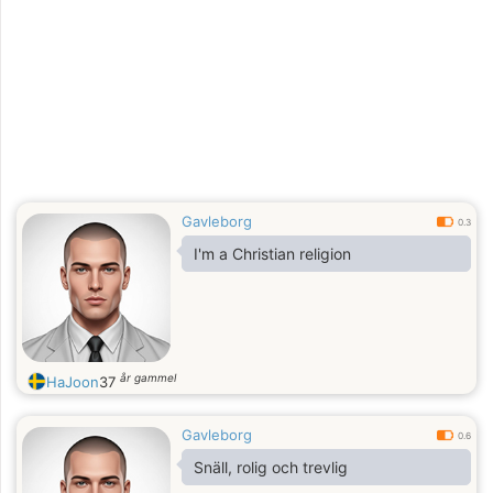
Gavleborg
0.3
I'm a Christian religion
år gammel
HaJoon
37
Gavleborg
0.6
Snäll, rolig och trevlig