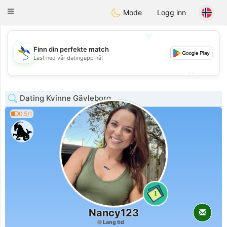
SvenskaDating
Toggle
Mode
Logg inn
navigation
💖
Finn din perfekte match
💖
Last ned vår datingapp nå!
💕
💕
Dating Kvinne Gävleborg
0.5/1
1
Nancy123
Lang tid