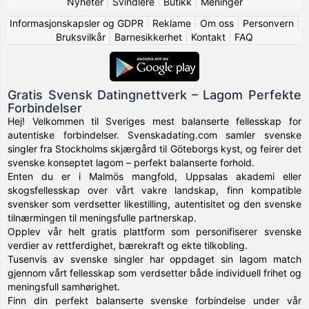
Nyheter
|
Svindlere
|
Butikk
|
Meninger
Informasjonskapsler og GDPR
|
Reklame
|
Om oss
|
Personvern
|
Bruksvilkår
|
Barnesikkerhet
|
Kontakt
|
FAQ
Gratis Svensk Datingnettverk – Lagom Perfekte
Forbindelser
Hej! Velkommen til Sveriges mest balanserte fellesskap for
autentiske forbindelser. Svenskadating.com samler svenske
singler fra Stockholms skjærgård til Göteborgs kyst, og feirer det
svenske konseptet lagom – perfekt balanserte forhold.
Enten du er i Malmös mangfold, Uppsalas akademi eller
skogsfellesskap over vårt vakre landskap, finn kompatible
svensker som verdsetter likestilling, autentisitet og den svenske
tilnærmingen til meningsfulle partnerskap.
Opplev vår helt gratis plattform som personifiserer svenske
verdier av rettferdighet, bærekraft og ekte tilkobling.
Tusenvis av svenske singler har oppdaget sin lagom match
gjennom vårt fellesskap som verdsetter både individuell frihet og
meningsfull samhørighet.
Finn din perfekt balanserte svenske forbindelse under vår