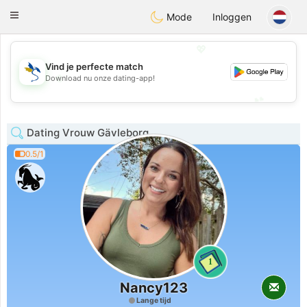
SvenskaDating
Toggle
Mode
Inloggen
navigation
💖
Vind je perfecte match
💖
Download nu onze dating-app!
💕
💕
Dating Vrouw Gävleborg
0.5/1
1
Nancy123
Lange tijd