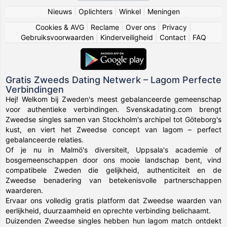
Nieuws
|
Oplichters
|
Winkel
|
Meningen
Cookies & AVG
|
Reclame
|
Over ons
|
Privacy
|
Gebruiksvoorwaarden
|
Kinderveiligheid
|
Contact
|
FAQ
Gratis Zweeds Dating Netwerk – Lagom Perfecte
Verbindingen
Hej! Welkom bij Zweden's meest gebalanceerde gemeenschap
voor authentieke verbindingen. Svenskadating.com brengt
Zweedse singles samen van Stockholm's archipel tot Göteborg's
kust, en viert het Zweedse concept van lagom – perfect
gebalanceerde relaties.
Of je nu in Malmö's diversiteit, Uppsala's academie of
bosgemeenschappen door ons mooie landschap bent, vind
compatibele Zweden die gelijkheid, authenticiteit en de
Zweedse benadering van betekenisvolle partnerschappen
waarderen.
Ervaar ons volledig gratis platform dat Zweedse waarden van
eerlijkheid, duurzaamheid en oprechte verbinding belichaamt.
Duizenden Zweedse singles hebben hun lagom match ontdekt