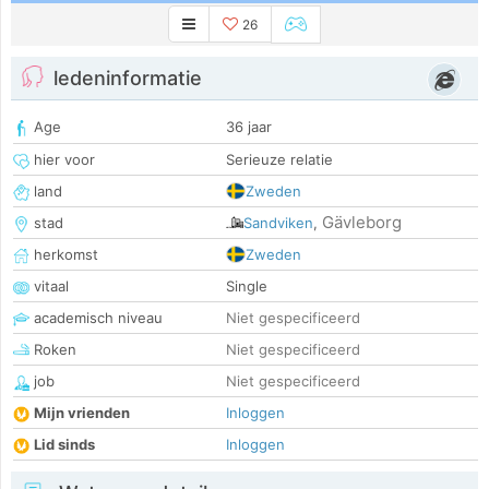
26
ledeninformatie
Age
36 jaar
hier voor
Serieuze relatie
land
Zweden
Gävleborg
stad
Sandviken
,
herkomst
Zweden
vitaal
Single
academisch niveau
Niet gespecificeerd
Roken
Niet gespecificeerd
job
Niet gespecificeerd
Mijn vrienden
Inloggen
Lid sinds
Inloggen