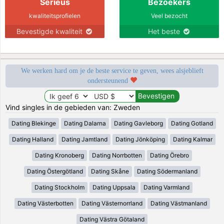
Serieus
Bezoekers
kwaliteitsprofielen
Veel bezocht
Bevestigde kwaliteit
Het beste
We werken hard om je de beste service te geven, wees alsjeblieft
ondersteunend
Vind singles in de gebieden van: Zweden
Dating Blekinge
Dating Dalarna
Dating Gavleborg
Dating Gotland
Dating Halland
Dating Jamtland
Dating Jönköping
Dating Kalmar
Dating Kronoberg
Dating Norrbotten
Dating Örebro
Dating Östergötland
Dating Skåne
Dating Södermanland
Dating Stockholm
Dating Uppsala
Dating Varmland
Dating Västerbotten
Dating Västernorrland
Dating Västmanland
Dating Västra Götaland