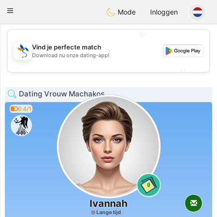
SvenskaDating
Toggle
Mode
Inloggen
navigation
💖
Vind je perfecte match
💖
Download nu onze dating-app!
💕
💕
Dating Vrouw Machakos
0.4/1
0
Ivannah
Lange tijd