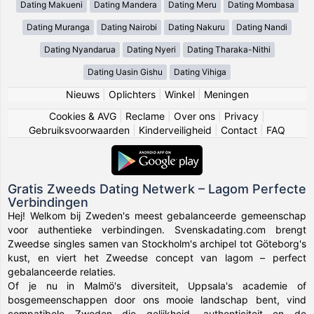
Dating Makueni
Dating Mandera
Dating Meru
Dating Mombasa
Dating Muranga
Dating Nairobi
Dating Nakuru
Dating Nandi
Dating Nyandarua
Dating Nyeri
Dating Tharaka-Nithi
Dating Uasin Gishu
Dating Vihiga
Nieuws
|
Oplichters
|
Winkel
|
Meningen
Cookies & AVG
|
Reclame
|
Over ons
|
Privacy
|
Gebruiksvoorwaarden
|
Kinderveiligheid
|
Contact
|
FAQ
Gratis Zweeds Dating Netwerk – Lagom Perfecte
Verbindingen
Hej! Welkom bij Zweden's meest gebalanceerde gemeenschap
voor authentieke verbindingen. Svenskadating.com brengt
Zweedse singles samen van Stockholm's archipel tot Göteborg's
kust, en viert het Zweedse concept van lagom – perfect
gebalanceerde relaties.
Of je nu in Malmö's diversiteit, Uppsala's academie of
bosgemeenschappen door ons mooie landschap bent, vind
compatibele Zweden die gelijkheid, authenticiteit en de