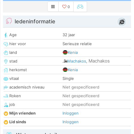
0
ledeninformatie
Age
32 jaar
hier voor
Serieuze relatie
land
Kenia
Machakos
stad
Machakos
,
herkomst
Kenia
vitaal
Single
academisch niveau
Niet gespecificeerd
Roken
Niet gespecificeerd
job
Niet gespecificeerd
Mijn vrienden
Inloggen
Lid sinds
Inloggen