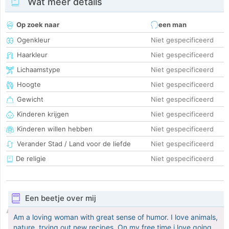
Wat meer details
Op zoek naar
een man
Ogenkleur
Niet gespecificeerd
Haarkleur
Niet gespecificeerd
Lichaamstype
Niet gespecificeerd
Hoogte
Niet gespecificeerd
Gewicht
Niet gespecificeerd
Kinderen krijgen
Niet gespecificeerd
Kinderen willen hebben
Niet gespecificeerd
Verander Stad / Land voor de liefde
Niet gespecificeerd
De religie
Niet gespecificeerd
Een beetje over mij
Am a loving woman with great sense of humor. I love animals,
nature, trying out new recipes. On my free time i love going