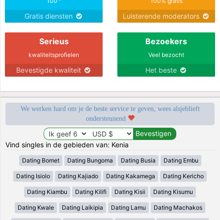
100
100% gratis
Gratis diensten
Luisterende moderators
Serieus
Bezoekers
kwaliteitsprofielen
Veel bezocht
Bevestigde kwaliteit
Het beste
We werken hard om je de beste service te geven, wees alsjeblieft
ondersteunend
Vind singles in de gebieden van: Kenia
Dating Bomet
Dating Bungoma
Dating Busia
Dating Embu
Dating Isiolo
Dating Kajiado
Dating Kakamega
Dating Kericho
Dating Kiambu
Dating Kilifi
Dating Kisii
Dating Kisumu
Dating Kwale
Dating Laikipia
Dating Lamu
Dating Machakos