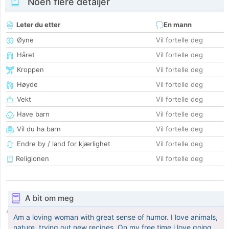
Noen flere detaljer
Leter du etter
En mann
Øyne
Vil fortelle deg
Håret
Vil fortelle deg
Kroppen
Vil fortelle deg
Høyde
Vil fortelle deg
Vekt
Vil fortelle deg
Have barn
Vil fortelle deg
Vil du ha barn
Vil fortelle deg
Endre by / land for kjærlighet
Vil fortelle deg
Religionen
Vil fortelle deg
A bit om meg
Am a loving woman with great sense of humor. I love animals,
nature, trying out new recipes. On my free time i love going