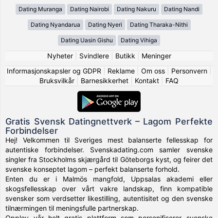
Dating Muranga
Dating Nairobi
Dating Nakuru
Dating Nandi
Dating Nyandarua
Dating Nyeri
Dating Tharaka-Nithi
Dating Uasin Gishu
Dating Vihiga
Nyheter
|
Svindlere
|
Butikk
|
Meninger
Informasjonskapsler og GDPR
|
Reklame
|
Om oss
|
Personvern
|
Bruksvilkår
|
Barnesikkerhet
|
Kontakt
|
FAQ
Gratis Svensk Datingnettverk – Lagom Perfekte
Forbindelser
Hej! Velkommen til Sveriges mest balanserte fellesskap for
autentiske forbindelser. Svenskadating.com samler svenske
singler fra Stockholms skjærgård til Göteborgs kyst, og feirer det
svenske konseptet lagom – perfekt balanserte forhold.
Enten du er i Malmös mangfold, Uppsalas akademi eller
skogsfellesskap over vårt vakre landskap, finn kompatible
svensker som verdsetter likestilling, autentisitet og den svenske
tilnærmingen til meningsfulle partnerskap.
Opplev vår helt gratis plattform som personifiserer svenske