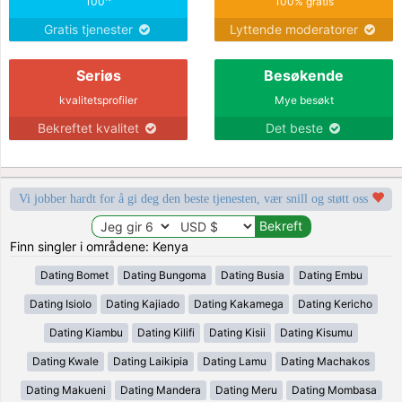
100
100% gratis
Gratis tjenester
Lyttende moderatorer
Seriøs
Besøkende
kvalitetsprofiler
Mye besøkt
Bekreftet kvalitet
Det beste
Vi jobber hardt for å gi deg den beste tjenesten, vær snill og støtt oss
Finn singler i områdene: Kenya
Dating Bomet
Dating Bungoma
Dating Busia
Dating Embu
Dating Isiolo
Dating Kajiado
Dating Kakamega
Dating Kericho
Dating Kiambu
Dating Kilifi
Dating Kisii
Dating Kisumu
Dating Kwale
Dating Laikipia
Dating Lamu
Dating Machakos
Dating Makueni
Dating Mandera
Dating Meru
Dating Mombasa