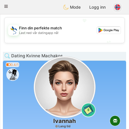
SvenskaDating
Toggle
Mode
Logg inn
navigation
💖
Finn din perfekte match
💖
Last ned vår datingapp nå!
💕
💕
Dating Kvinne Machakos
0.4/1
0
Ivannah
Lang tid