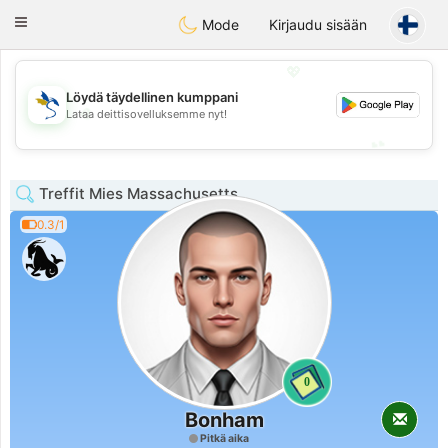
SvenskaDating
Toggle
Mode
Kirjaudu sisään
navigation
💖
Löydä täydellinen kumppani
💖
Lataa deittisovelluksemme nyt!
💕
💕
Treffit Mies Massachusetts
0.3/1
0
Bonham
Pitkä aika