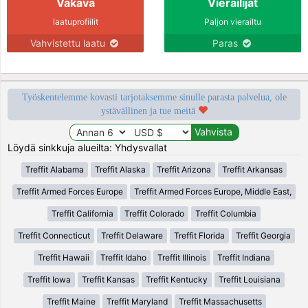
Vakava
Vierailijat
laatuprofiilit
Paljon vierailtu
Vahvistettu laatu
Paras
Työskentelemme kovasti tarjotaksemme sinulle parasta palvelua, ole
ystävällinen ja tue meitä
Löydä sinkkuja alueilta: Yhdysvallat
Treffit Alabama
Treffit Alaska
Treffit Arizona
Treffit Arkansas
Treffit Armed Forces Europe
Treffit Armed Forces Europe, Middle East,
Treffit California
Treffit Colorado
Treffit Columbia
Treffit Connecticut
Treffit Delaware
Treffit Florida
Treffit Georgia
Treffit Hawaii
Treffit Idaho
Treffit Illinois
Treffit Indiana
Treffit Iowa
Treffit Kansas
Treffit Kentucky
Treffit Louisiana
Treffit Maine
Treffit Maryland
Treffit Massachusetts