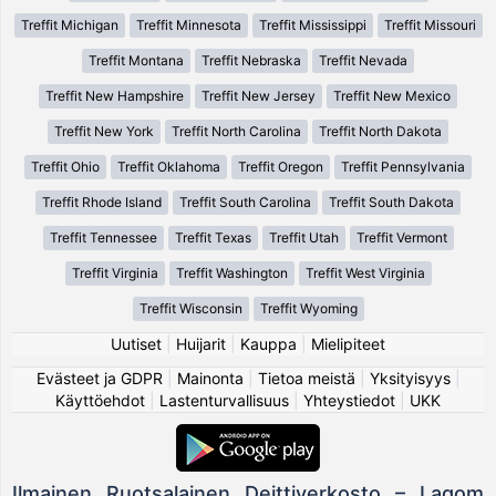
Treffit Michigan
Treffit Minnesota
Treffit Mississippi
Treffit Missouri
Treffit Montana
Treffit Nebraska
Treffit Nevada
Treffit New Hampshire
Treffit New Jersey
Treffit New Mexico
Treffit New York
Treffit North Carolina
Treffit North Dakota
Treffit Ohio
Treffit Oklahoma
Treffit Oregon
Treffit Pennsylvania
Treffit Rhode Island
Treffit South Carolina
Treffit South Dakota
Treffit Tennessee
Treffit Texas
Treffit Utah
Treffit Vermont
Treffit Virginia
Treffit Washington
Treffit West Virginia
Treffit Wisconsin
Treffit Wyoming
Uutiset
|
Huijarit
|
Kauppa
|
Mielipiteet
Evästeet ja GDPR
|
Mainonta
|
Tietoa meistä
|
Yksityisyys
|
Käyttöehdot
|
Lastenturvallisuus
|
Yhteystiedot
|
UKK
Ilmainen Ruotsalainen Deittiverkosto – Lagom