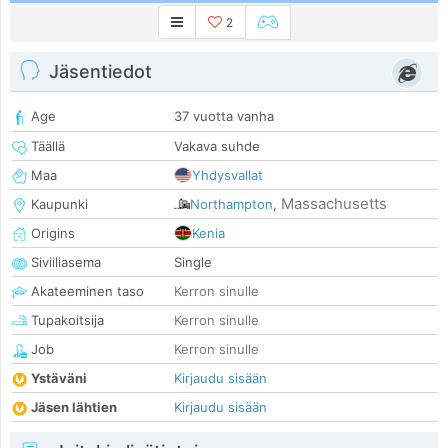
2
Jäsentiedot
Age
37 vuotta vanha
Täällä
Vakava suhde
Maa
Yhdysvallat
Massachusetts
Kaupunki
Northampton
,
Origins
Kenia
Siviiliasema
Single
Akateeminen taso
Kerron sinulle
Tupakoitsija
Kerron sinulle
Job
Kerron sinulle
Ystäväni
Kirjaudu sisään
Jäsen lähtien
Kirjaudu sisään