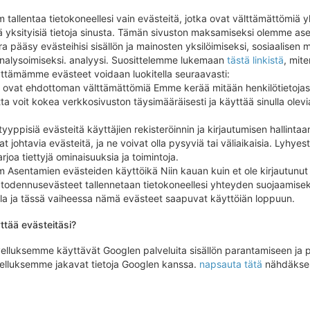
tallentaa tietokoneellesi vain evästeitä, jotka ovat välttämättömiä 
llä yksityisiä tietoja sinusta. Tämän sivuston maksamiseksi olemme as
ora pääsy evästeihisi sisällön ja mainosten yksilöimiseksi, sosiaalise
analysoimiseksi. analyysi. Suosittelemme lukemaan
tästä linkistä
, mit
ttämämme evästeet voidaan luokitella seuraavasti:
ovat ehdottoman välttämättömiä Emme kerää mitään henkilötietojas
ta voit kokea verkkosivuston täysimääräisesti ja käyttää sinulla olevi
ppisiä evästeitä käyttäjien rekisteröinnin ja kirjautumisen hallintaan.
 johtavia evästeitä, ja ne voivat olla pysyviä tai väliaikaisia. Lyhye
arjoa tiettyjä ominaisuuksia ja toimintoja.
Asentamien evästeiden käyttöikä Niin kauan kuin et ole kirjautunut 
, todennusevästeet tallennetaan tietokoneellesi yhteyden suojaamiseks
lla ja tässä vaiheessa nämä evästeet saapuvat käyttöiän loppuun.
ttää evästeitäsi?
elluksemme käyttävät Googlen palveluita sisällön parantamiseen ja p
elluksemme jakavat tietoja Googlen kanssa.
napsauta tätä
nähdäksesi