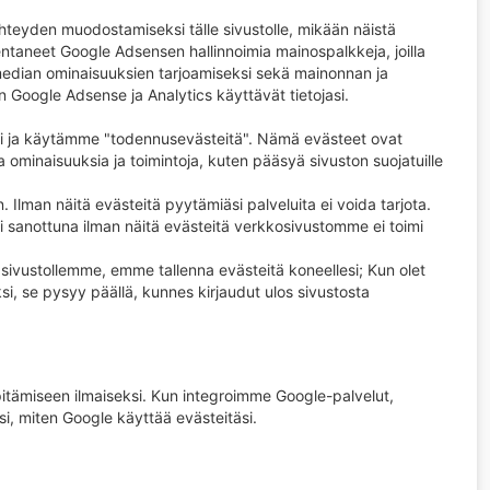
yhteyden muodostamiseksi tälle sivustolle, mikään näistä
entaneet Google Adsensen hallinnoimia mainospalkkeja, joilla
n median ominaisuuksien tarjoamiseksi sekä mainonnan ja
en Google Adsense ja Analytics käyttävät tietojasi.
i ja käytämme "todennusevästeitä". Nämä evästeet ovat
a ominaisuuksia ja toimintoja, kuten pääsyä sivuston suojatuille
 Ilman näitä evästeitä pyytämiäsi palveluita ei voida tarjota.
sti sanottuna ilman näitä evästeitä verkkosivustomme ei toimi
sivustollemme, emme tallenna evästeitä koneellesi; Kun olet
i, se pysyy päällä, kunnes kirjaudut ulos sivustosta
itämiseen ilmaiseksi. Kun integroimme Google-palvelut,
, miten Google käyttää evästeitäsi.