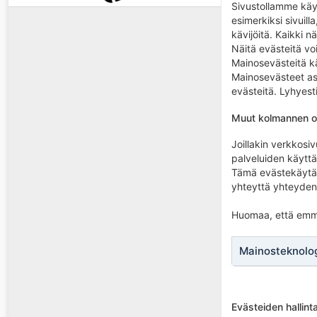
Sivustollamme käyt
esimerkiksi sivuil
kävijöitä. Kaikki 
Näitä evästeitä v
Mainosevästeitä k
Mainosevästeet ase
evästeitä. Lyhyest
Muut kolmannen o
Joillakin verkkosi
palveluiden käyttä
Tämä evästekäytän
yhteyttä yhteydeno
Huomaa, että emme 
Mainosteknolog
Evästeiden hallint