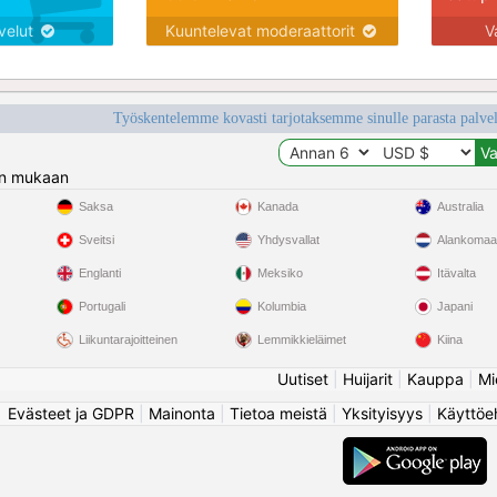
lvelut
Kuuntelevat moderaattorit
V
Työskentelemme kovasti tarjotaksemme sinulle parasta palvelu
n mukaan
Saksa
Kanada
Australia
Sveitsi
Yhdysvallat
Alankomaa
Englanti
Meksiko
Itävalta
Portugali
Kolumbia
Japani
Liikuntarajoitteinen
Lemmikkieläimet
Kiina
Uutiset
|
Huijarit
|
Kauppa
|
Mi
Evästeet ja GDPR
|
Mainonta
|
Tietoa meistä
|
Yksityisyys
|
Käyttöe