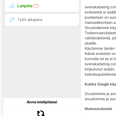
Lahjoita
svenskadating.com 
evästeistä ei sisä
puolestaan ​​on su
Työn aikajana
mainosliikenteen 
Sivustollamme käy
Todennusevästeet 
välttämättömiä, jot
alueille.
Käytämme tämän tyy
Nämä evästeet ovat
kunnolla tai se ei t
svenskadating.com 
kirjautunut sisään
katkaisupainikkee
Kuinka Google käy
Sivustomme ja sov
sivustomme ja sov
Anna mielipiteesi
Mainosevästeet