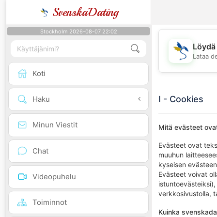
SvenskaDating
Stockholm 2026-08-07 22:02
Löydä 
Lataa d
Koti
I - Cookies
Haku
Minun Viestit
Mitä evästeet ova
Evästeet ovat tekst
Chat
muuhun laitteeseesi
kyseisen evästeen
Evästeet voivat oll
Videopuhelu
istuntoevästeiksi),
verkkosivustolla, 
Toiminnot
Kuinka svenskadat