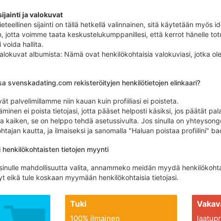
ijainti ja valokuvat
teellinen sijainti on tällä hetkellä valinnainen, sitä käytetään myös i
 jotta voimme taata keskustelukumppanillesi, että kerrot hänelle totu
 voida hallita.
 valokuvat albumista: Nämä ovat henkilökohtaisia ​​valokuviasi, jotka ole
a svenskadating.com rekisteröityjen henkilötietojen elinkaari?
 palvelimillamme niin kauan kuin profiiliasi ei poisteta.
täminen ei poista tietojasi, jotta pääset helposti käsiksi, jos päätät pal
aa kaiken, se on helppo tehdä asetussivulta. Jos sinulla on yhteysong
htajan kautta, ja ilmaiseksi ja sanomalla "Haluan poistaa profiilini" b
i henkilökohtaisten tietojen myynti
 sinulle mahdollisuutta valita, annammeko meidän myydä henkilökohtais
 eikä tule koskaan myymään henkilökohtaisia ​​tietojasi.
Tuki
Vakav
100% ilmainen
laatupro