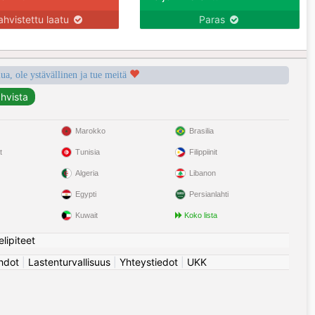
ahvistettu laatu
Paras
a, ole ystävällinen ja tue meitä
Marokko
Brasilia
t
Tunisia
Filippiinit
Algeria
Libanon
Egypti
Persianlahti
Kuwait
Koko lista
elipiteet
hdot
|
Lastenturvallisuus
|
Yhteystiedot
|
UKK