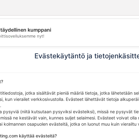
täydellinen kumppani
💖
eittisovelluksemme nyt!
💕
Evästekäytäntö ja tietojenkäsit
t?
itiedostoja, jotka sisältävät pieniä määriä tietoja, jotka lähetetään s
, kun vierailet verkkosivustolla. Evästeet lähettävät tietoja alkuperäis
.
a pysyviä (niitä kutsutaan pysyviksi evästeiksi), missä ne pysyvät tiet
 missä ne kestävät vain, kunnes suljet selaimesi. Evästeet voivat olla my
tai kolmannen osapuolen evästeitä, jotka on luonut muu kuin vierailtu
ing.com käyttää evästeitä?