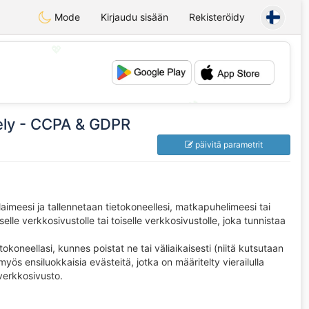
Mode
Kirjaudu sisään
Rekisteröidy
💖
💕
tely - CCPA & GDPR
päivitä parametrit
elaimeesi ja tallennetaan tietokoneellesi, matkapuhelimeesi tai
elle verkkosivustolle tai toiselle verkkosivustolle, joka tunnistaa
okoneellasi, kunnes poistat ne tai väliaikaisesti (niitä kutsutaan
ös ensiluokkaisia ​​evästeitä, jotka on määritelty vierailulla
 verkkosivusto.