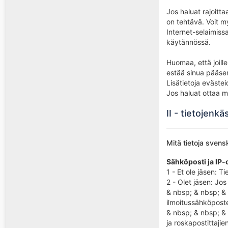
Jos haluat rajoitt
on tehtävä. Voit m
Internet-selaimis
käytännössä.
Huomaa, että joill
estää sinua pääse
Lisätietoja evästei
Jos haluat ottaa m
II - tietojenkä
Mitä tietoja svens
Sähköposti ja IP-
1 - Et ole jäsen: T
2 - Olet jäsen: Jos
& nbsp; & nbsp; & 
ilmoitussähköposte
& nbsp; & nbsp; & 
ja roskapostittajie