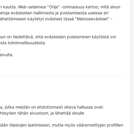
ten kautta. Web-selaimesi "Ohje" -ominaisuus kertoo, mitä sinun
toja evästeiden hallinnasta ja poistamisesta useissa eri
lähettämiseen käytetyt evästeet tässä "Mainosevästeet" -
inun on tiedettävä, että evästeiden poistaminen käytöstä voi
ta toiminnallisuudesta.
.
ivulta.
toa, jotka meidän on ehdottomasti oltava hallussa ovat:
hteyden tähän sivustoon, ja lähettää sinulle
tään tilastojen laatimiseen, mutta myös väärennettyjen profiilien