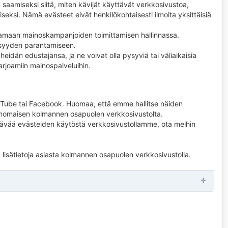
saamiseksi siitä, miten kävijät käyttävät verkkosivustoa,
seksi. Nämä evästeet eivät henkilökohtaisesti ilmoita yksittäisiä
tamaan mainoskampanjoiden toimittamisen hallinnassa.
isyyden parantamiseen.
dän edustajansa, ja ne voivat olla pysyviä tai väliaikaisia ​​
arjoamiin mainospalveluihin.
 YouTube tai Facebook. Huomaa, että emme hallitse näiden
asianomaisen kolmannen osapuolen verkkosivustolta.
ävää evästeiden käytöstä verkkosivustollamme, ota meihin
 lisätietoja asiasta kolmannen osapuolen verkkosivustolla.