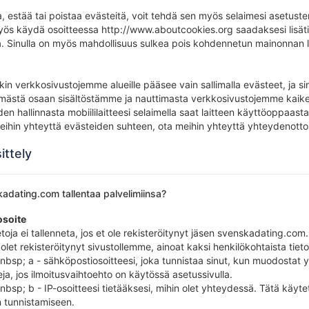
aa, estää tai poistaa evästeitä, voit tehdä sen myös selaimesi asetus
yös käydä osoitteessa http://www.aboutcookies.org saadaksesi lisätie
sa. Sinulla on myös mahdollisuus sulkea pois kohdennetun mainonnan 
ekin verkkosivustojemme alueille pääsee vain sallimalla evästeet, ja s
mästä osaan sisältöstämme ja nauttimasta verkkosivustojemme kaikes
den hallinnasta mobiililaitteesi selaimella saat laitteen käyttöoppaasta
eihin yhteyttä evästeiden suhteen, ota meihin yhteyttä yhteydenottos
sittely
kadating.com tallentaa palvelimiinsa?
osoite
ietoja ei tallenneta, jos et ole rekisteröitynyt jäsen svenskadating.com.
 olet rekisteröitynyt sivustollemme, ainoat kaksi henkilökohtaista tie
nbsp; a - sähköpostiosoitteesi, joka tunnistaa sinut, kun muodostat y
ja, jos ilmoitusvaihtoehto on käytössä asetussivulla.
nbsp; b - IP-osoitteesi tietääksesi, mihin olet yhteydessä. Tätä käyte
n tunnistamiseen.