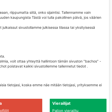
deaan, riippumatta siitä, onko sijaintisi. Tallennamme vain
uden kaupungista Tästä voi tulla pakollinen päivä, jos väärien
t julkaissut sivustollamme julkisessa tilassa tai yksityisessä
ata.
elmia, voit ottaa yhteyttä hallintoon tämän sivuston "bachos" -
achot poistavat kaikki sivustollemme tallennetut tiedot .
ia ​​tietojasi, koska emme näe mitään tietojasi, yrityksemme ei
a
Vierailijat
fiilit
Paljon vierailtu