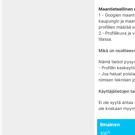
Maantieteellinen s
1 - Googlen maantie
kaupungin ja maan,
profiilien määrää ei
2 - Profiilikuva ja
tilassa.
Mikä on osoitteess
Nämä tiedot pysyvät
- Profiilin keskeyt
- Jos haluat poist
nimisen teknisen jo
Käyttäjätietojen ta
Ei ole syytä antaa
ole koskaan myynyt
Ilmainen
%
100