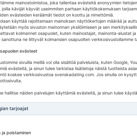
ämme mainostoimistoa, joka tallentaa evästeitä anonyymien tietojen 
la, joilla kävijät käyvät useimmiten parhaan käyttökokemuksen tarjoami
näiden evästeiden keräämät tiedot on koottu ja nimettömiä.
oidaan käyttää rajoittamaan mainoksen näyttökertojen määrää ja aut
äytetään myös sivuston mainonnan yksilöimiseen ja sen merkityksell
ttavat kolmannet osapuolet, kuten mainostajat, mainonta-alustat ja hei
i sanottuna ne liittyvät kolmansien osapuolten verkkosivustollamme t
sapuolen evästeet
vustomme sivuilla meillä voi olla sisältöä palveluista, kuten Google,
miä evästeitä, ja sinun tulee tarkistaa lisätietoja näistä tuotteista 
tö koskee verkkosivustoa svenskadating.com. Jos sinulla on kysytt
ttosivulta.
hallitse näiden palvelujen käyttämiä evästeitä, ja sinun tulee käydä
ian tarjoajat
a ja poistaminen