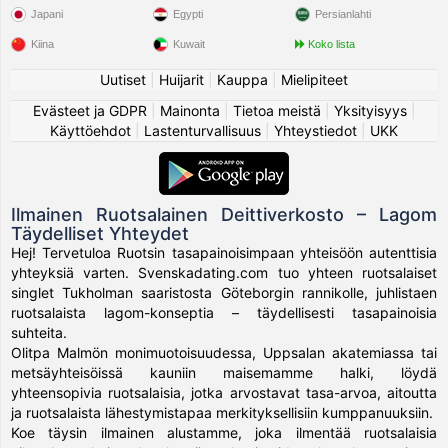
Japani
Egypti
Persianlahti
Kiina
Kuwait
Koko lista
Uutiset
|
Huijarit
|
Kauppa
|
Mielipiteet
Evästeet ja GDPR
|
Mainonta
|
Tietoa meistä
|
Yksityisyys
|
Käyttöehdot
|
Lastenturvallisuus
|
Yhteystiedot
|
UKK
Ilmainen Ruotsalainen Deittiverkosto – Lagom
Täydelliset Yhteydet
Hej! Tervetuloa Ruotsin tasapainoisimpaan yhteisöön autenttisia
yhteyksiä varten. Svenskadating.com tuo yhteen ruotsalaiset
singlet Tukholman saaristosta Göteborgin rannikolle, juhlistaen
ruotsalaista lagom-konseptia – täydellisesti tasapainoisia
suhteita.
Olitpa Malmön monimuotoisuudessa, Uppsalan akatemiassa tai
metsäyhteisöissä kauniin maisemamme halki, löydä
yhteensopivia ruotsalaisia, jotka arvostavat tasa-arvoa, aitoutta
ja ruotsalaista lähestymistapaa merkityksellisiin kumppanuuksiin.
Koe täysin ilmainen alustamme, joka ilmentää ruotsalaisia