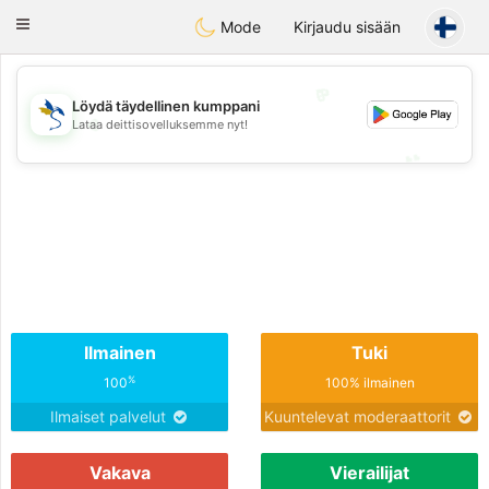
SvenskaDating
Toggle
Mode
Kirjaudu sisään
navigation
💖
Löydä täydellinen kumppani
💖
Lataa deittisovelluksemme nyt!
💕
💕
Ilmainen
Tuki
%
100
100% ilmainen
Ilmaiset palvelut
Kuuntelevat moderaattorit
Vakava
Vierailijat