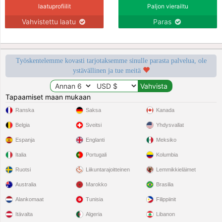
laatuprofiilit
Paljon vierailtu
Vahvistettu laatu
Paras
Työskentelemme kovasti tarjotaksemme sinulle parasta palvelua, ole
ystävällinen ja tue meitä
Tapaamiset maan mukaan
Ranska
Saksa
Kanada
Belgia
Sveitsi
Yhdysvallat
Espanja
Englanti
Meksiko
Italia
Portugali
Kolumbia
Ruotsi
Liikuntarajoitteinen
Lemmikkieläimet
Australia
Marokko
Brasilia
Alankomaat
Tunisia
Filippiinit
Itävalta
Algeria
Libanon